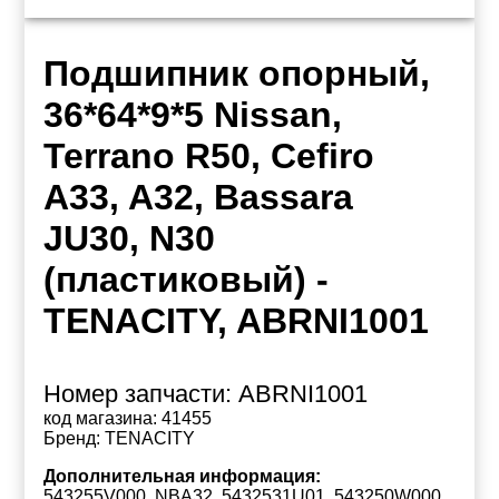
Подшипник опорный,
36*64*9*5 Nissan,
Terrano R50, Cefiro
A33, A32, Bassara
JU30, N30
(пластиковый) -
TENACITY, ABRNI1001
Номер запчасти:
ABRNI1001
код магазина:
41455
Бренд:
TENACITY
Дополнительная информация:
543255V000, NBA32, 5432531U01, 543250W000