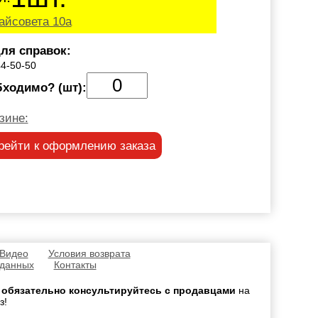
айсовета 10а
ля справок:
44-50-50
бходимо? (шт):
зине:
рейти к оформлению заказа
 Видео
Условия возврата
 данных
Контакты
,
обязательно консультируйтесь с продавцами
на
з!