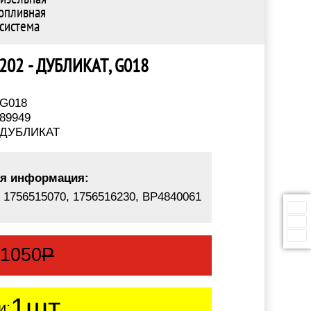
опливная
система
 ST202 - ДУБЛИКАТ, G018
G018
89949
ДУБЛИКАТ
я информация:
, 1756515070, 1756516230, BP4840061
:
1050
Р
1шт.
и: