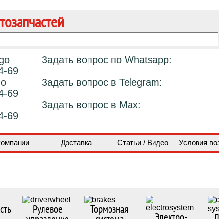
тозапчастей
Задать вопрос по Whatsapp:
4-69
Задать вопрос в Telegram:
4-69
Задать вопрос в Max:
4-69
компании
Доставка
Статьи / Видео
Условия во
сть
Рулевое
Тормозная
Электро-
Д
управление
система