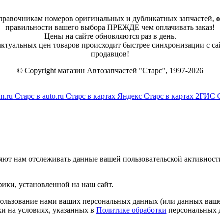
справочникам номеров оригинальных и дубликатных запчастей,
о
правильности вашего выбора ПРЕЖДЕ чем оплачивать заказ!
Цены на сайте обновляются раз в день.
 актуальных цен товаров происходит быстрее синхронизации с са
продавцов!
© Copyright магазин Автозапчастей "Старс", 1997-2026
m.ru
Старс в auto.ru
Старс в картах Яндекс
Старс в картах 2ГИС
яют нам отслеживать данные вашей пользовательской активност
ики, установленной на наш сайт.
спользование нами ваших персональных данных (или данных ваше
и на условиях, указанных в
Политике обработки
персональных 