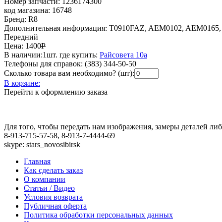
Номер запчасти:
1236174300
код магазина:
16748
Бренд:
R8
Дополнительная информация:
T0910FAZ, AEM0102, AEM0165, 
Передний
Цена:
1400
Р
В наличии:
1шт.
где купить:
Райсовета 10а
Телефоны для справок:
(383) 344-50-50
Сколько товара вам необходимо? (шт):
В корзине:
Перейти к оформлению заказа
Для того, чтобы передать нам изображения, замеры деталей л
8-913-715-57-58, 8-913-7-4444-69
skype: stars_novosibirsk
Главная
Как сделать заказ
О компании
Статьи / Видео
Условия возврата
Публичная оферта
Политика обработки персональных данных