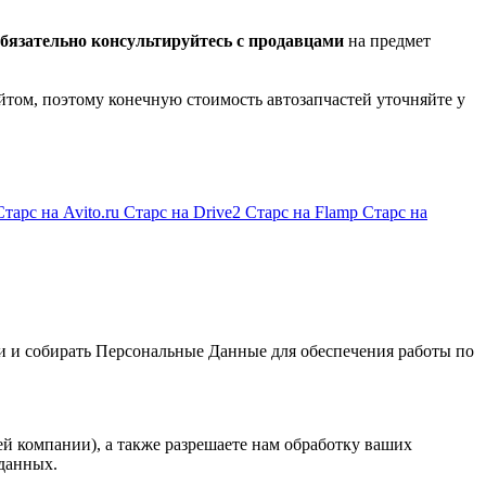
бязательно консультируйтесь с продавцами
на предмет
йтом, поэтому конечную стоимость автозапчастей уточняйте у
Старс на Avito.ru
Старс на Drive2
Старс на Flamp
Старс на
и и собирать Персональные Данные для обеспечения работы по
й компании), а также разрешаете нам обработку ваших
данных.