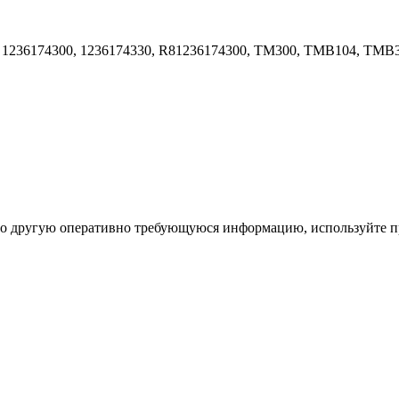
1236174300, 1236174330, R81236174300, TM300, TMB104, TMB
ибо другую оперативно требующуюся информацию, используйте п