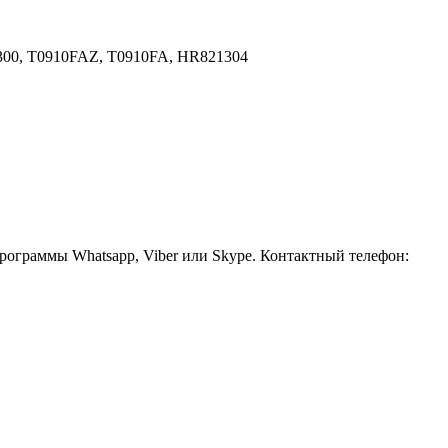
300, T0910FAZ, T0910FA, HR821304
рограммы Whatsapp, Viber или Skype. Контактный телефон: