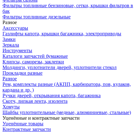
Фильтры топливные бензиновые, сетки, крышки фильтров в
бак
Фильтры топливные дизельные
Разное
Аксесcуары
Газлифты капота, крышки багажника, электроприводы
Замки
Зеркала
Инструменты
Каталоги запчастей бумажные
Клипсы, саморезы, заклепки
Молдинги, уплотнители дверей, уплотнители стекол
Прокладки разные
Разное
Рем, комплекты разные (АКПП, карбюратора, пов, кулаков,
кардана и др, )
Ручки дверей, открывания капота, багажника
Скотч, липкая лента, изолента
Хомуты
Шайбы уплотнительные (медные, алюминиевые, стальные)
Уценённые и контрактные запчасти
Уценённые товары
Контрактные запчасти