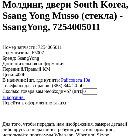
Молдинг, двери South Korea,
Ssang Yong Musso (стекла) -
SsangYong, 7254005011
Номер запчасти:
7254005011
код магазина:
65007
Бренд:
SsangYong
Дополнительная информация:
Передний/Правый KM
Цена:
400
Р
В наличии:
1шт.
где купить:
Райсовета 10а
Телефоны для справок:
(383) 344-50-50
Сколько товара вам необходимо? (шт):
В корзине:
Перейти к оформлению заказа
Для того, чтобы передать нам изображения, замеры деталей
либо другую оперативно требующуюся информацию,
используйте программы Whatsapp, Viber или Skype.