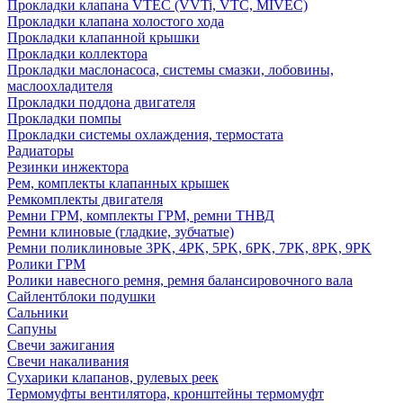
Прокладки клапана VTEC (VVTi, VTC, MIVEC)
Прокладки клапана холостого хода
Прокладки клапанной крышки
Прокладки коллектора
Прокладки маслонасоса, системы смазки, лобовины,
маслоохладителя
Прокладки поддона двигателя
Прокладки помпы
Прокладки системы охлаждения, термостата
Радиаторы
Резинки инжектора
Рем, комплекты клапанных крышек
Ремкомплекты двигателя
Ремни ГРМ, комплекты ГРМ, ремни ТНВД
Ремни клиновые (гладкие, зубчатые)
Ремни поликлиновые 3PK, 4PK, 5PK, 6PK, 7PK, 8PK, 9PK
Ролики ГРМ
Ролики навесного ремня, ремня балансировочного вала
Сайлентблоки подушки
Сальники
Сапуны
Свечи зажигания
Свечи накаливания
Сухарики клапанов, рулевых реек
Термомуфты вентилятора, кронштейны термомуфт