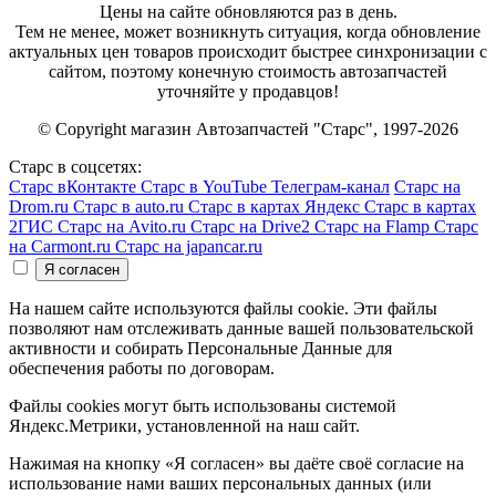
Цены на сайте обновляются раз в день.
Тем не менее, может возникнуть ситуация, когда обновление
актуальных цен товаров происходит быстрее синхронизации с
сайтом, поэтому конечную стоимость автозапчастей
уточняйте у продавцов!
© Copyright магазин Автозапчастей "Старс", 1997-2026
Старс в соцсетях:
Старс вКонтакте
Старс в YouTube
Телеграм-канал
Старс на
Drom.ru
Старс в auto.ru
Старс в картах Яндекс
Старс в картах
2ГИС
Старс на Avito.ru
Старс на Drive2
Старс на Flamp
Старс
на Carmont.ru
Старс на japancar.ru
На нашем сайте используются файлы cookie. Эти файлы
позволяют нам отслеживать данные вашей пользовательской
активности и собирать Персональные Данные для
обеспечения работы по договорам.
Файлы cookies могут быть использованы системой
Яндекс.Метрики, установленной на наш сайт.
Нажимая на кнопку «Я согласен» вы даёте своё согласие на
использование нами ваших персональных данных (или