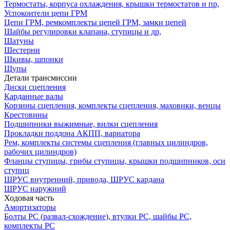
Термостаты, корпуса охлаждения, крышки термостатов и пр,
Успокоители цепи ГРМ
Цепи ГРМ, ремкомплекты цепей ГРМ, замки цепей
Шайбы регулировки клапана, ступицы и др,
Шатуны
Шестерни
Шкивы, шпонки
Щупы
Детали трансмиссии
Диски сцепления
Карданные валы
Корзины сцепления, комплекты сцепления, маховики, венцы
Крестовины
Подшипники выжимные, вилки сцепления
Прокладки поддона АКПП, вариатора
Рем, комплекты системы сцепления (главных цилиндров,
рабочих цилиндров)
Фланцы ступицы, грибы ступицы, крышки подшипников, оси
ступиц
ШРУС внутренний, привода, ШРУС кардана
ШРУС наружний
Ходовая часть
Амортизаторы
Болты РС (развал-схождение), втулки РС, шайбы РС,
комплекты РС