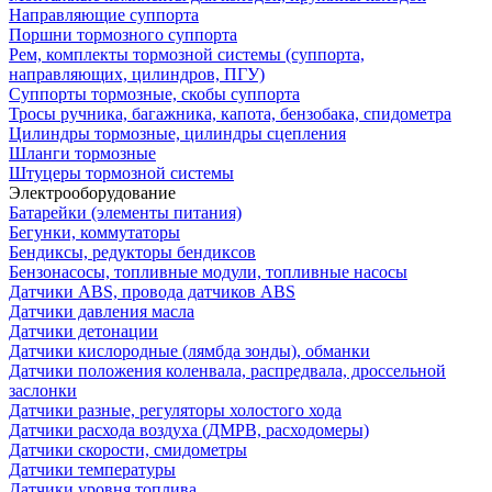
Направляющие суппорта
Поршни тормозного суппорта
Рем, комплекты тормозной системы (суппорта,
направляющих, цилиндров, ПГУ)
Суппорты тормозные, скобы суппорта
Тросы ручника, багажника, капота, бензобака, спидометра
Цилиндры тормозные, цилиндры сцепления
Шланги тормозные
Штуцеры тормозной системы
Электрооборудование
Батарейки (элементы питания)
Бегунки, коммутаторы
Бендиксы, редукторы бендиксов
Бензонасосы, топливные модули, топливные насосы
Датчики ABS, провода датчиков ABS
Датчики давления масла
Датчики детонации
Датчики кислородные (лямбда зонды), обманки
Датчики положения коленвала, распредвала, дроссельной
заслонки
Датчики разные, регуляторы холостого хода
Датчики расхода воздуха (ДМРВ, расходомеры)
Датчики скорости, смидометры
Датчики температуры
Датчики уровня топлива