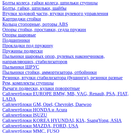
Болты колеса, гайки колеса, шпильки ступицы
Болты, гайки, шпильки, шайбы
Втулки ходовой части, втулки рулевого управления
Картриджи стойки
Кольца стопорные, роторы ABS
Опоры стойки, проставки, седла пружин
Опоры шаровые
Подшипники
Прокладки под пружину
Пружины подвески
Пыльники шаровых опор, рулевых наконечников,
направляющих, стабилизаторов
Пыльники ШРУС
Пыльники стойки, аммортизатора, отбойники
Резинки, втулки стабилизатора (бушинги), резинки разные
Рем, комплекты ступицы
Рычаги подвески, кулаки поворотные
Сайлентблоки EUROPE BMW, MB, VAG, Renault, PSA, FIAT,
LADA
Сайлентблоки GM, Opel, Chevrolet, Daewoo
Сайлентблоки HONDA и Acura
Сайлентблоки ISUZU
Сайлентблоки KOREA HYUNDAI, KIA, SsangYong, ASIA
Сайлентблоки MAZDA, FORD, USA
Сайлентблоки MMC, FUSO