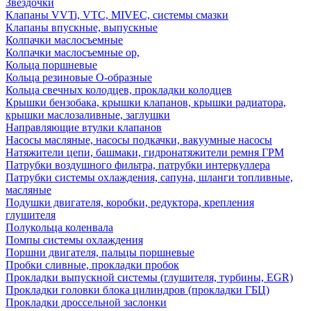
Звездочки
Клапаны VVTi, VTC, MIVEC, системы смазки
Клапаны впускные, выпускные
Колпачки маслосъемные
Колпачки маслосъемные ор,
Кольца поршневые
Кольца резиновые О-образные
Кольца свечных колодцев, прокладки колодцев
Крышки бензобака, крышки клапанов, крышки радиатора,
крышки маслозаливные, заглушки
Направляющие втулки клапанов
Насосы масляные, насосы подкачки, вакуумные насосы
Натяжители цепи, башмаки, гидронатяжители ремня ГРМ
Патрубки воздушного фильтра, патрубки интеркуллера
Патрубки системы охлаждения, сапуна, шланги топливные,
масляные
Подушки двигателя, коробки, редуктора, крепления
глушителя
Полукольца коленвала
Помпы системы охлаждения
Поршни двигателя, пальцы поршневые
Пробки сливные, прокладки пробок
Прокладки выпускной системы (глушителя, турбины, EGR)
Прокладки головки блока цилиндров (прокладки ГБЦ)
Прокладки дроссельной заслонки