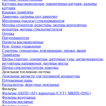
Катушки высоковольтные, наконечники катушек, разъевы
катушек
Крышки трамблёра
Лампочки, патроны под лампочку
Моторчики (насосы) стеклоомывателя
Моторы отопителя, резисторы, моторы вентилятора
радиатора, моторы стеклоочистителя
Оптика
Предохранители
Провода высоковольтные
Реле, блоки управления
Стартеры, генераторы, втягивающие, пятаки, якоря
Трамблеры
Щетки стартера, генератора, щеточные узлы, щеткодержатели,
регуляторы напряжения, диодные мосты
Щетки стеклоочистителя, поводки
Дизельная топливная система
Дизельные запчасти для топливной аппаратуры
Плунжерные пары
Распылители, форсунки дизельные
Фильтры
Фильтры АКПП (AT), вариатора (CVT), МКПП (DSG)
Фильтры воздушные
Фильтры масляные
Фильтры салона