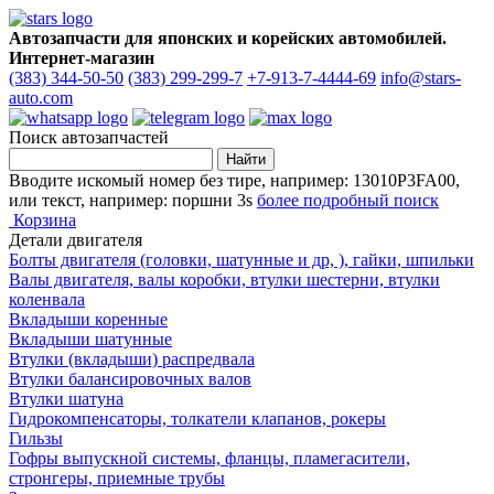
Автозапчасти для японских и корейских автомобилей.
Интернет-магазин
(383) 344-50-50
(383) 299-299-7
+7-913-7-4444-69
info@stars-
auto.com
Поиск автозапчастей
Вводите искомый номер без тире, например: 13010P3FA00,
или текст, например: поршни 3s
более подробный поиск
Корзина
Детали двигателя
Болты двигателя (головки, шатунные и др, ), гайки, шпильки
Валы двигателя, валы коробки, втулки шестерни, втулки
коленвала
Вкладыши коренные
Вкладыши шатунные
Втулки (вкладыши) распредвала
Втулки балансировочных валов
Втулки шатуна
Гидрокомпенсаторы, толкатели клапанов, рокеры
Гильзы
Гофры выпускной системы, фланцы, пламегасители,
стронгеры, приемные трубы