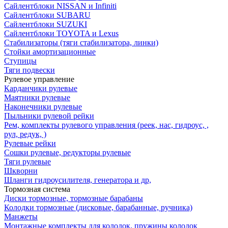
Сайлентблоки NISSAN и Infiniti
Сайлентблоки SUBARU
Сайлентблоки SUZUKI
Сайлентблоки TOYOTA и Lexus
Стабилизаторы (тяги стабилизатора, линки)
Стойки амортизационные
Ступицы
Тяги подвески
Рулевое управление
Карданчики рулевые
Маятники рулевые
Наконечники рулевые
Пыльники рулевой рейки
Рем, комплекты рулевого управления (реек, нас, гидроус, ,
рул, редук, )
Рулевые рейки
Сошки рулевые, редукторы рулевые
Тяги рулевые
Шкворни
Шланги гидроусилителя, генератора и др,
Тормозная система
Диски тормозные, тормозные барабаны
Колодки тормозные (дисковые, барабанные, ручника)
Манжеты
Монтажные комплекты для колодок, пружины колодок