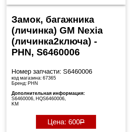
Замок, багажника
(личинка) GM Nexia
(личинка2ключа) -
PHN, S6460006
Номер запчасти:
S6460006
код магазина:
67365
Бренд:
PHN
Дополнительная информация:
S6460006, HQS6460006,
KM
Цена:
600
Р