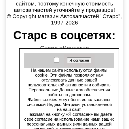
сайтом, поэтому конечную стоимость
автозапчастей уточняйте у продавцов!
© Copyright магазин Автозапчастей "Старс",
1997-2026
Старс в соцсетях:
Старс вКонтакте
Старс в YouTube
На нашем сайте используются файлы
Телеграм-канал
cookie. Эти файлы позволяют нам
отслеживать данные вашей
пользовательской активности и собирать
Старс на Drom.ru
Персональные Данные для обеспечения
работы по договорам.
Старс в auto.ru
Файлы cookies могут быть использованы
системой Яндекс.Метрики, установленной
на наш сайт.
Старс в картах Яндекс
Нажимая на кнопку «Я согласен» вы даёте
своё согласие на использование нами ваших
Старс в картах 2ГИС
персональных данных (или данных вашей
компании), а также разрешаете нам