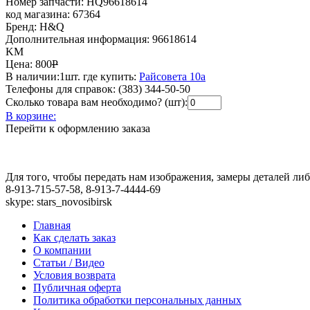
Номер запчасти:
HQ96618614
код магазина:
67364
Бренд:
H&Q
Дополнительная информация:
96618614
KM
Цена:
800
Р
В наличии:
1шт.
где купить:
Райсовета 10а
Телефоны для справок:
(383) 344-50-50
Сколько товара вам необходимо? (шт):
В корзине:
Перейти к оформлению заказа
Для того, чтобы передать нам изображения, замеры деталей л
8-913-715-57-58, 8-913-7-4444-69
skype: stars_novosibirsk
Главная
Как сделать заказ
О компании
Статьи / Видео
Условия возврата
Публичная оферта
Политика обработки персональных данных