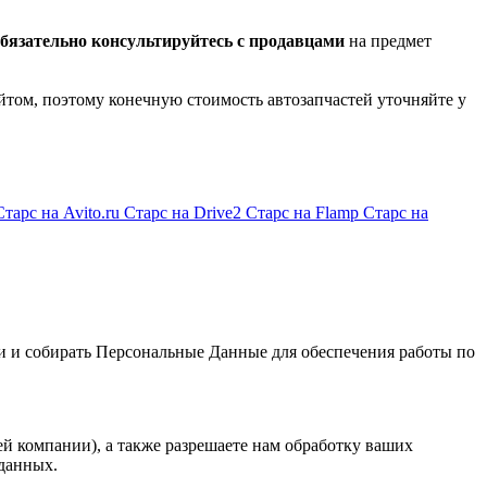
бязательно консультируйтесь с продавцами
на предмет
йтом, поэтому конечную стоимость автозапчастей уточняйте у
Старс на Avito.ru
Старс на Drive2
Старс на Flamp
Старс на
и и собирать Персональные Данные для обеспечения работы по
й компании), а также разрешаете нам обработку ваших
данных.