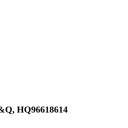
H&Q, HQ96618614