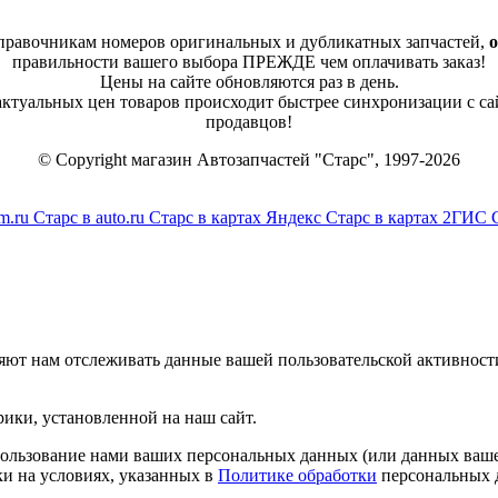
справочникам номеров оригинальных и дубликатных запчастей,
о
правильности вашего выбора ПРЕЖДЕ чем оплачивать заказ!
Цены на сайте обновляются раз в день.
 актуальных цен товаров происходит быстрее синхронизации с са
продавцов!
© Copyright магазин Автозапчастей "Старс", 1997-2026
m.ru
Старс в auto.ru
Старс в картах Яндекс
Старс в картах 2ГИС
яют нам отслеживать данные вашей пользовательской активност
ики, установленной на наш сайт.
спользование нами ваших персональных данных (или данных ваше
и на условиях, указанных в
Политике обработки
персональных 