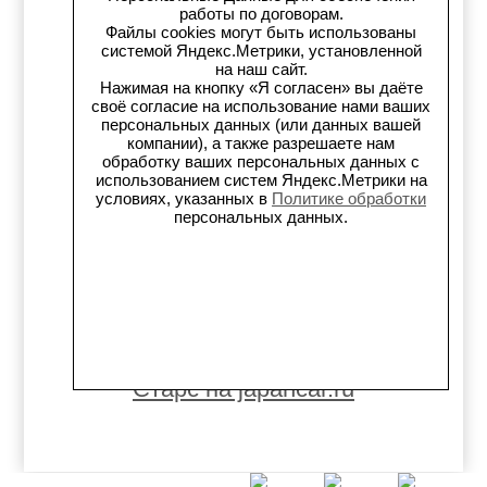
Старс на Drom.ru
работы по договорам.
Файлы cookies могут быть использованы
системой Яндекс.Метрики, установленной
Старс в auto.ru
на наш сайт.
Нажимая на кнопку «Я согласен» вы даёте
Старс в картах Яндекс
своё согласие на использование нами ваших
персональных данных (или данных вашей
компании), а также разрешаете нам
Старс в картах 2ГИС
обработку ваших персональных данных с
использованием систем Яндекс.Метрики на
Старс на Avito.ru
условиях, указанных в
Политике обработки
персональных данных.
Старс на Drive2
Старс на Flamp
Старс на Carmont.ru
Старс на japancar.ru