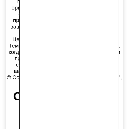
перевода по справочникам номеров
оригинальных и дубликатных запчастей,
обязательно консультируйтесь с
продавцами
на предмет правильности
вашего выбора ПРЕЖДЕ чем оплачивать
заказ!
Цены на сайте обновляются раз в день.
Тем не менее, может возникнуть ситуация,
когда обновление актуальных цен товаров
происходит быстрее синхронизации с
сайтом, поэтому конечную стоимость
автозапчастей уточняйте у продавцов!
© Copyright магазин Автозапчастей "Старс",
1997-2026
Старс в соцсетях:
Старс вКонтакте
Старс в YouTube