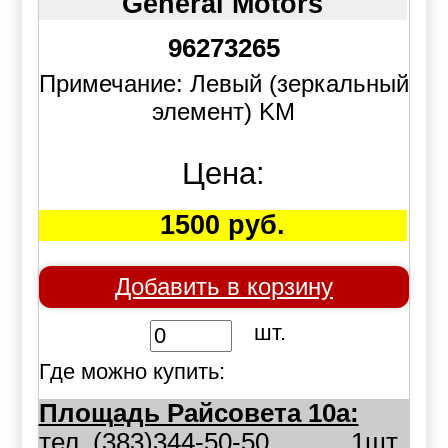
General Motors
96273265
Примечание: Левый (зеркальный
элемент) KM
Цена:
1500 руб.
Добавить в корзину
шт.
Где можно купить:
Площадь Райсовета 10а:
тел. (383)344-50-50
1шт.,