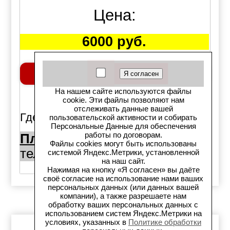
Цена:
6000 руб.
Добавить в корзину
На нашем сайте используются файлы
шт.
cookie. Эти файлы позволяют нам
отслеживать данные вашей
Где можно купить:
пользовательской активности и собирать
Персональные Данные для обеспечения
работы по договорам.
Площадь Райсовета 10а:
Файлы cookies могут быть использованы
тел. (383)344-50-50
1шт.,
системой Яндекс.Метрики, установленной
на наш сайт.
Нажимая на кнопку «Я согласен» вы даёте
своё согласие на использование нами ваших
персональных данных (или данных вашей
компании), а также разрешаете нам
обработку ваших персональных данных с
использованием систем Яндекс.Метрики на
условиях, указанных в
Политике обработки