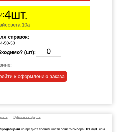
4шт.
и:
айсовета 10а
ля справок:
44-50-50
бходимо? (шт):
зине:
рейти к оформлению заказа
врата
Публичная оферта
с продавцами
на предмет правильности вашего выбора ПРЕЖДЕ чем