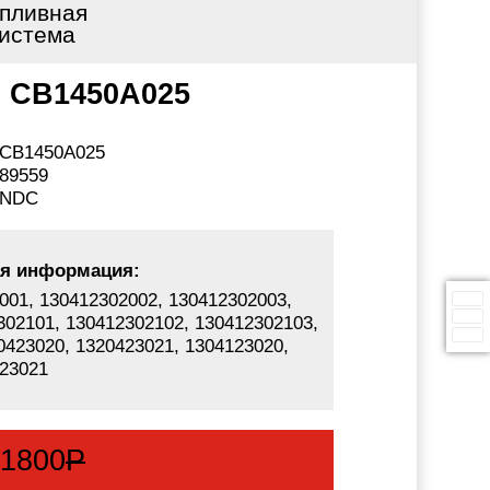
пливная
истема
, CB1450A025
CB1450A025
89559
NDC
я информация:
001, 130412302002, 130412302003,
302101, 130412302102, 130412302103,
0423020, 1320423021, 1304123020,
23021
:
1800
Р