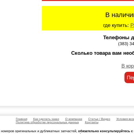
В наличи
где купить:
Р
Телефоны д
(383) 3
Сколько товара вам нео
В кор
Пе
Главная
Как сделать заказ
О компании
Статьи / Видео
Условия воз
Политика обработки персональных данных
Контакты
м номеров оригинальных и дубликатных запчастей,
обязательно консультируйтесь 