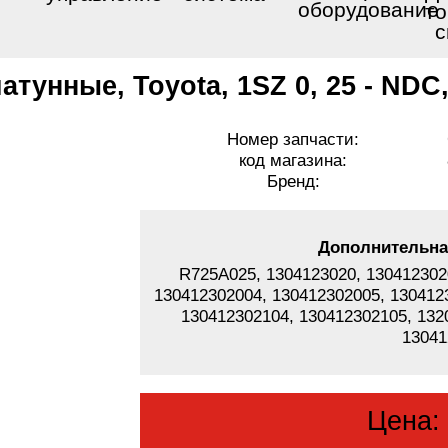
оборудование
то
с
тунные, Toyota, 1SZ 0, 25 - NDC
Номер запчасти:
код магазина:
Бренд:
Дополнительна
R725A025, 1304123020, 130412302
130412302004, 130412302005, 130412
130412302104, 130412302105, 132
13041
Цена