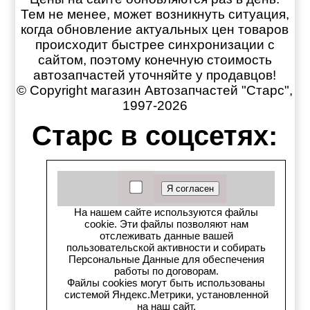
Тем не менее, может возникнуть ситуация,
когда обновление актуальных цен товаров
происходит быстрее синхронизации с
сайтом, поэтому конечную стоимость
автозапчастей уточняйте у продавцов!
© Copyright магазин Автозапчастей "Старс",
1997-2026
Старс в соцсетях:
Старс вКонтакте
Старс в YouTube
На нашем сайте используются файлы
cookie. Эти файлы позволяют нам
Телеграм-канал
отслеживать данные вашей
пользовательской активности и собирать
Старс на Drom.ru
Персональные Данные для обеспечения
работы по договорам.
Файлы cookies могут быть использованы
Старс в auto.ru
системой Яндекс.Метрики, установленной
на наш сайт.