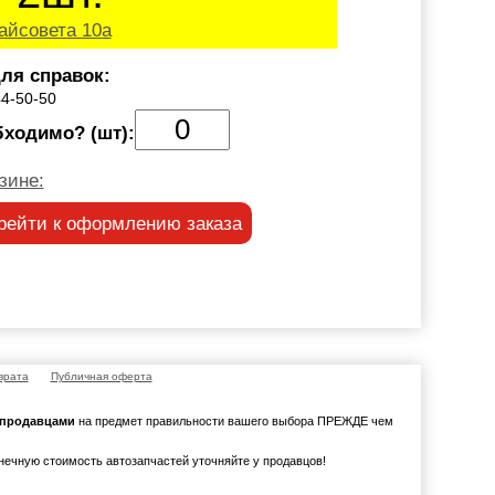
айсовета 10а
ля справок:
44-50-50
бходимо? (шт):
зине:
рейти к оформлению заказа
врата
Публичная оферта
с продавцами
на предмет правильности вашего выбора ПРЕЖДЕ чем
онечную стоимость автозапчастей уточняйте у продавцов!