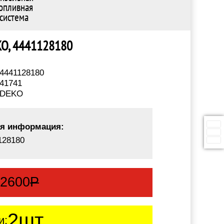
опливная
система
EKO, 4441128180
4441128180
41741
DEKO
я информация:
128180
:
2600
Р
2шт.
и: