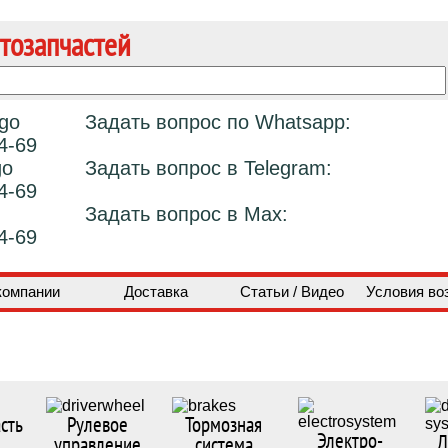
тозапчастей
Задать вопрос по Whatsapp:
4-69
Задать вопрос в Telegram:
4-69
Задать вопрос в Max:
4-69
компании
Доставка
Статьи / Видео
Условия во
сть
Рулевое
Тормозная
Электро-
Д
управление
система