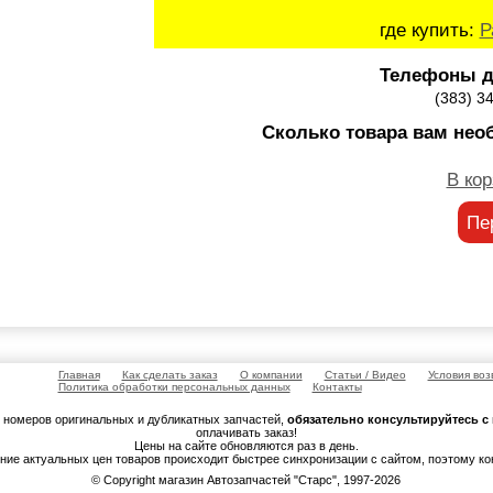
где купить:
Р
Телефоны д
(383) 3
Сколько товара вам нео
В кор
Пе
Главная
Как сделать заказ
О компании
Статьи / Видео
Условия воз
Политика обработки персональных данных
Контакты
м номеров оригинальных и дубликатных запчастей,
обязательно консультируйтесь 
оплачивать заказ!
Цены на сайте обновляются раз в день.
ение актуальных цен товаров происходит быстрее синхронизации с сайтом, поэтому к
© Copyright магазин Автозапчастей "Старс", 1997-2026