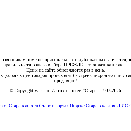
справочникам номеров оригинальных и дубликатных запчастей,
о
правильности вашего выбора ПРЕЖДЕ чем оплачивать заказ!
Цены на сайте обновляются раз в день.
 актуальных цен товаров происходит быстрее синхронизации с са
продавцов!
© Copyright магазин Автозапчастей "Старс", 1997-2026
m.ru
Старс в auto.ru
Старс в картах Яндекс
Старс в картах 2ГИС