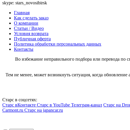
skype: stars_novosibirsk
Главная
Как сделать заказ
О компании
Статьи / Видео
Условия возврата
Публичная оферта
Политика обработки персональных данных
Контакты
Во избежание неправильного подбора или перевода по 
Тем не менее, может возникнуть ситуация, когда обновление
Старс в соцсетях:
Старс вКонтакте
Старс в YouTube
Телеграм-канал
Старс на Dro
Carmont.ru
Старс на japancar.ru