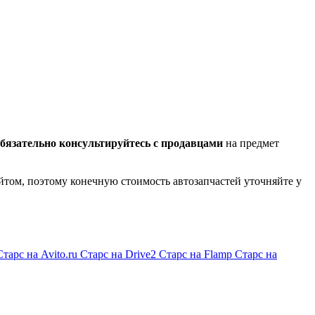
бязательно консультируйтесь с продавцами
на предмет
йтом, поэтому конечную стоимость автозапчастей уточняйте у
Старс на Avito.ru
Старс на Drive2
Старс на Flamp
Старс на