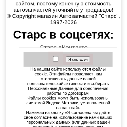
сайтом, поэтому конечную стоимость
автозапчастей уточняйте у продавцов!
© Copyright магазин Автозапчастей "Старс",
1997-2026
Старс в соцсетях:
Старс вКонтакте
Старс в YouTube
На нашем сайте используются файлы
Телеграм-канал
cookie. Эти файлы позволяют нам
отслеживать данные вашей
пользовательской активности и собирать
Старс на Drom.ru
Персональные Данные для обеспечения
работы по договорам.
Старс в auto.ru
Файлы cookies могут быть использованы
системой Яндекс.Метрики, установленной
на наш сайт.
Старс в картах Яндекс
Нажимая на кнопку «Я согласен» вы даёте
своё согласие на использование нами ваших
Старс в картах 2ГИС
персональных данных (или данных вашей
компании), а также разрешаете нам