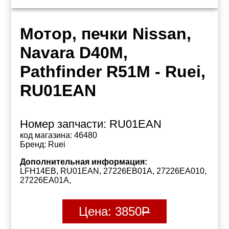
Мотор, печки Nissan,
Navara D40M,
Pathfinder R51M - Ruei,
RU01EAN
Номер запчасти:
RU01EAN
код магазина:
46480
Бренд:
Ruei
Дополнительная информация:
LFH14EB, RU01EAN, 27226EB01A, 27226EA010,
27226EA01A,
Цена:
3850
Р