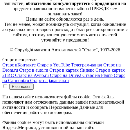
запчастей,
обязательно консультируйтесь с продавцами
на
предмет правильности вашего выбора ПРЕЖДЕ чем
оплачивать заказ!
Цены на сайте обновляются раз в день.
Тем не менее, может возникнуть ситуация, когда обновление
актуальных цен товаров происходит быстрее синхронизации с
сайтом, поэтому конечную стоимость автозапчастей
уточняйте у продавцов!
© Copyright магазин Автозапчастей "Старс", 1997-2026
Старс в соцсетях:
Старс вКонтакте
Старс в YouTube
Телеграм-канал
Старс на
Drom.ru
Старс в auto.ru
Старс в картах Яндекс
Старс в картах
2ГИС
Старс на Avito.ru
Старс на Drive2
Старс на Flamp
Старс
на Carmont.ru
Старс на japancar.ru
На нашем сайте используются файлы cookie. Эти файлы
позволяют нам отслеживать данные вашей пользовательской
активности и собирать Персональные Данные для
обеспечения работы по договорам.
Файлы cookies могут быть использованы системой
Яндекс.Метрики, установленной на наш сайт.