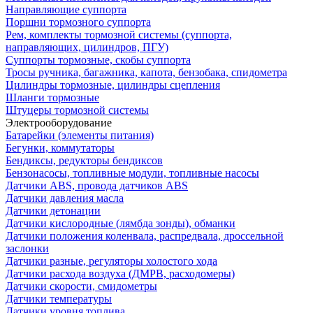
Направляющие суппорта
Поршни тормозного суппорта
Рем, комплекты тормозной системы (суппорта,
направляющих, цилиндров, ПГУ)
Суппорты тормозные, скобы суппорта
Тросы ручника, багажника, капота, бензобака, спидометра
Цилиндры тормозные, цилиндры сцепления
Шланги тормозные
Штуцеры тормозной системы
Электрооборудование
Батарейки (элементы питания)
Бегунки, коммутаторы
Бендиксы, редукторы бендиксов
Бензонасосы, топливные модули, топливные насосы
Датчики ABS, провода датчиков ABS
Датчики давления масла
Датчики детонации
Датчики кислородные (лямбда зонды), обманки
Датчики положения коленвала, распредвала, дроссельной
заслонки
Датчики разные, регуляторы холостого хода
Датчики расхода воздуха (ДМРВ, расходомеры)
Датчики скорости, смидометры
Датчики температуры
Датчики уровня топлива