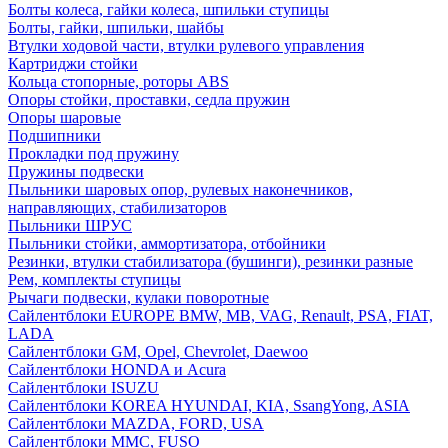
Болты колеса, гайки колеса, шпильки ступицы
Болты, гайки, шпильки, шайбы
Втулки ходовой части, втулки рулевого управления
Картриджи стойки
Кольца стопорные, роторы ABS
Опоры стойки, проставки, седла пружин
Опоры шаровые
Подшипники
Прокладки под пружину
Пружины подвески
Пыльники шаровых опор, рулевых наконечников,
направляющих, стабилизаторов
Пыльники ШРУС
Пыльники стойки, аммортизатора, отбойники
Резинки, втулки стабилизатора (бушинги), резинки разные
Рем, комплекты ступицы
Рычаги подвески, кулаки поворотные
Сайлентблоки EUROPE BMW, MB, VAG, Renault, PSA, FIAT,
LADA
Сайлентблоки GM, Opel, Chevrolet, Daewoo
Сайлентблоки HONDA и Acura
Сайлентблоки ISUZU
Сайлентблоки KOREA HYUNDAI, KIA, SsangYong, ASIA
Сайлентблоки MAZDA, FORD, USA
Сайлентблоки MMC, FUSO