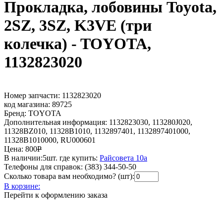
Прокладка, лобовины Toyota,
2SZ, 3SZ, K3VE (три
колечка) - TOYOTA,
1132823020
Номер запчасти:
1132823020
код магазина:
89725
Бренд:
TOYOTA
Дополнительная информация:
1132823030, 113280J020,
11328BZ010, 11328B1010, 1132897401, 1132897401000,
11328B1010000, RU000601
Цена:
800
Р
В наличии:
5шт.
где купить:
Райсовета 10а
Телефоны для справок:
(383) 344-50-50
Сколько товара вам необходимо? (шт):
В корзине:
Перейти к оформлению заказа