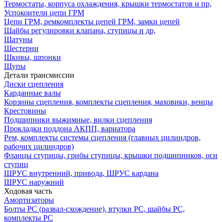
Термостаты, корпуса охлаждения, крышки термостатов и пр,
Успокоители цепи ГРМ
Цепи ГРМ, ремкомплекты цепей ГРМ, замки цепей
Шайбы регулировки клапана, ступицы и др,
Шатуны
Шестерни
Шкивы, шпонки
Щупы
Детали трансмиссии
Диски сцепления
Карданные валы
Корзины сцепления, комплекты сцепления, маховики, венцы
Крестовины
Подшипники выжимные, вилки сцепления
Прокладки поддона АКПП, вариатора
Рем, комплекты системы сцепления (главных цилиндров,
рабочих цилиндров)
Фланцы ступицы, грибы ступицы, крышки подшипников, оси
ступиц
ШРУС внутренний, привода, ШРУС кардана
ШРУС наружний
Ходовая часть
Амортизаторы
Болты РС (развал-схождение), втулки РС, шайбы РС,
комплекты РС