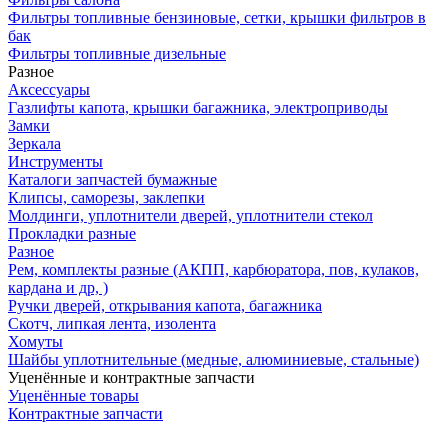
Фильтры топливные бензиновые, сетки, крышки фильтров в
бак
Фильтры топливные дизельные
Разное
Аксесcуары
Газлифты капота, крышки багажника, электроприводы
Замки
Зеркала
Инструменты
Каталоги запчастей бумажные
Клипсы, саморезы, заклепки
Молдинги, уплотнители дверей, уплотнители стекол
Прокладки разные
Разное
Рем, комплекты разные (АКПП, карбюратора, пов, кулаков,
кардана и др, )
Ручки дверей, открывания капота, багажника
Скотч, липкая лента, изолента
Хомуты
Шайбы уплотнительные (медные, алюминиевые, стальные)
Уценённые и контрактные запчасти
Уценённые товары
Контрактные запчасти