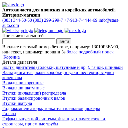
Автозапчасти для японских и корейских автомобилей.
Интернет-магазин
(383) 344-50-50
(383) 299-299-7
+7-913-7-4444-69
info@stars-
auto.com
Поиск автозапчастей
Вводите искомый номер без тире, например: 13010P3FA00,
или текст, например: поршни 3s
более подробный поиск
Корзина
Детали двигателя
Болты двигателя (головки, шатунные и др, ), гайки, шпильки
Валы двигателя, валы коробки, втулки шестерни, втулки
коленвала
Вкладыши коренные
Вкладыши шатунные
Втулки (вкладыши) распредвала
Втулки балансировочных валов
Втулки шатуна
Гидрокомпенсаторы, толкатели клапанов, рокеры
Гильзы
Гофры выпускной системы, фланцы, пламегасители,
стронгеры, приемные трубы