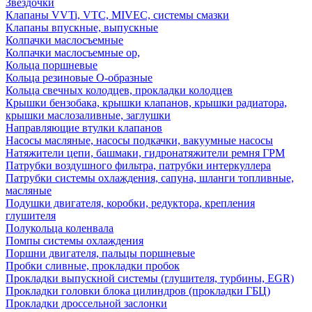
Звездочки
Клапаны VVTi, VTC, MIVEC, системы смазки
Клапаны впускные, выпускные
Колпачки маслосъемные
Колпачки маслосъемные ор,
Кольца поршневые
Кольца резиновые О-образные
Кольца свечных колодцев, прокладки колодцев
Крышки бензобака, крышки клапанов, крышки радиатора,
крышки маслозаливные, заглушки
Направляющие втулки клапанов
Насосы масляные, насосы подкачки, вакуумные насосы
Натяжители цепи, башмаки, гидронатяжители ремня ГРМ
Патрубки воздушного фильтра, патрубки интеркуллера
Патрубки системы охлаждения, сапуна, шланги топливные,
масляные
Подушки двигателя, коробки, редуктора, крепления
глушителя
Полукольца коленвала
Помпы системы охлаждения
Поршни двигателя, пальцы поршневые
Пробки сливные, прокладки пробок
Прокладки выпускной системы (глушителя, турбины, EGR)
Прокладки головки блока цилиндров (прокладки ГБЦ)
Прокладки дроссельной заслонки