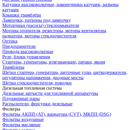
Катушки высоковольтные, наконечники катушек, разъевы
катушек
Крышки трамблёра
Лампочки, патроны под лампочку
Моторчики (насосы) стеклоомывателя
Моторы отопителя, резисторы, моторы вентилятора
радиатора, моторы стеклоочистителя
Оптика
Предохранители
Провода высоковольтные
Реле, блоки управления
Стартеры, генераторы, втягивающие, пятаки, якоря
Трамблеры
Щетки стартера, генератора, щеточные узлы, щеткодержатели,
регуляторы напряжения, диодные мосты
Щетки стеклоочистителя, поводки
Дизельная топливная система
Дизельные запчасти для топливной аппаратуры
Плунжерные пары
Распылители, форсунки дизельные
Фильтры
Фильтры АКПП (AT), вариатора (CVT), МКПП (DSG)
Фильтры воздушные
Фильтры масляные
Фильтры салона