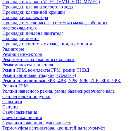
Прокладки клапана VTEC (VVTi, VTC, MIVEC)
Прокладки клапана холостого хода
Прокладки клапанной крышки
Прокладки коллектора
Прокладки маслонасоса, системы смазки, лобовины,
маслоохладителя
Прокладки поддона двигателя
Прокладки помпы
Прокладки системы охлаждения, термостата
Радиаторы
Резинки инжектора
Рем, комплекты клапанных крышек
Ремкомплекты двигателя
Ремни ГРМ, комплекты ГРМ, ремни ТНВД
Ремни клиновые (гладкие, зубчатые)
Ремни поликлиновые 3PK, 4PK, 5PK, 6PK, 7PK, 8PK, 9PK
Ролики ГРМ
Ролики навесного ремня, ремня балансировочного вала
Сайлентблоки подушки
Сальники
Сапуны
Свечи зажигания
Свечи накаливания
Сухарики клапанов, рулевых реек
Термомуфты вентилятора, кронштейны термомуфт