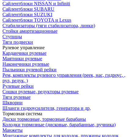
Сайлентблоки NISSAN и Infiniti
Сайлентблоки SUBARU
Сайлентблоки SUZUKI
Сайлентблоки TOYOTA и Lexus
Стабилизаторы (тяги стабилизатора, линки)
Стойки амортизационные
Ступицы
Тяги подвески
Рулевое управление
Карданчики рулевые
Маятники рулевые
Наконечники рулевые
Пыльники рулевой рейки
Рем, комплекты рулевого управления (реек, нас, гидроус, ,
рул, редук, )
Рулевые рейки
Сошки рулевые, редукторы рулевые
Тяги рулевые
Шкворни
Шланги гидроусилителя, генератора и др,
Тормозная система
Диски тормозные, тормозные барабаны
Колодки тормозные (дисковые, барабанные, ручника)
Манжеты
Монтажные комплекты для колодок, пружины колодок