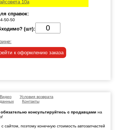
айсовета 10а
ля справок:
44-50-50
бходимо? (шт):
зине:
рейти к оформлению заказа
 Видео
Условия возврата
 данных
Контакты
,
обязательно консультируйтесь с продавцами
на
з!
 с сайтом, поэтому конечную стоимость автозапчастей