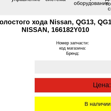
оборудование
то
с
олостого хода Nissan, QG13, QG1
NISSAN, 166182Y010
Номер запчасти:
код магазина:
Бренд:
Цена
В наличии