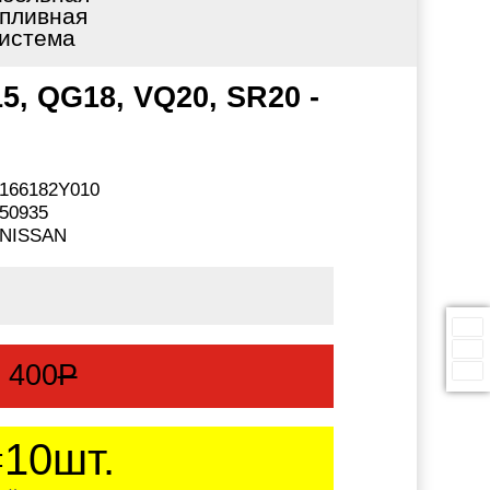
пливная
истема
5, QG18, VQ20, SR20 -
166182Y010
50935
NISSAN
:
400
Р
10шт.
: