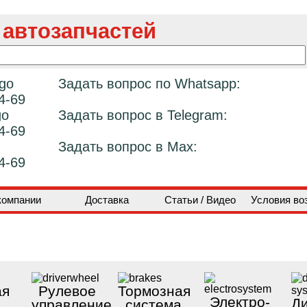
 автозапчастей
Задать вопрос по Whatsapp:
4-69
Задать вопрос в Telegram:
4-69
Задать вопрос в Max:
4-69
компании
Доставка
Статьи / Видео
Условия во
ая
Рулевое
Тормозная
Электро-
Ди
управление
система