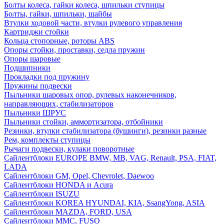
Болты колеса, гайки колеса, шпильки ступицы
Болты, гайки, шпильки, шайбы
Втулки ходовой части, втулки рулевого управления
Картриджи стойки
Кольца стопорные, роторы ABS
Опоры стойки, проставки, седла пружин
Опоры шаровые
Подшипники
Прокладки под пружину
Пружины подвески
Пыльники шаровых опор, рулевых наконечников,
направляющих, стабилизаторов
Пыльники ШРУС
Пыльники стойки, аммортизатора, отбойники
Резинки, втулки стабилизатора (бушинги), резинки разные
Рем, комплекты ступицы
Рычаги подвески, кулаки поворотные
Сайлентблоки EUROPE BMW, MB, VAG, Renault, PSA, FIAT,
LADA
Сайлентблоки GM, Opel, Chevrolet, Daewoo
Сайлентблоки HONDA и Acura
Сайлентблоки ISUZU
Сайлентблоки KOREA HYUNDAI, KIA, SsangYong, ASIA
Сайлентблоки MAZDA, FORD, USA
Сайлентблоки MMC, FUSO