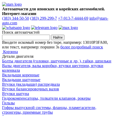
Автозапчасти для японских и корейских автомобилей.
Интернет-магазин
(383) 344-50-50
(383) 299-299-7
+7-913-7-4444-69
info@stars-
auto.com
Поиск автозапчастей
Вводите искомый номер без тире, например: 13010P3FA00,
или текст, например: поршни 3s
более подробный поиск
Корзина
Детали двигателя
Болты двигателя (головки, шатунные и др, ), гайки, шпильки
Валы двигателя, валы коробки, втулки шестерни, втулки
коленвала
Вкладыши коренные
Вкладыши шатунные
Втулки (вкладыши) распредвала
Втулки балансировочных валов
Втулки шатуна
Гидрокомпенсаторы, толкатели клапанов, рокеры
Гильзы
Гофры выпускной системы, фланцы, пламегасители,
стронгеры, приемные трубы