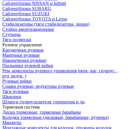
Сайлентблоки NISSAN и Infiniti
Сайлентблоки SUBARU
Сайлентблоки SUZUKI
Сайлентблоки TOYOTA и Lexus
Стабилизаторы (тяги стабилизатора, линки)
Стойки амортизационные
Ступицы
Тяги подвески
Рулевое управление
Карданчики рулевые
Маятники рулевые
Наконечники рулевые
Пыльники рулевой рейки
Рем, комплекты рулевого управления (реек, нас, гидроус, ,
рул, редук, )
Рулевые рейки
Сошки рулевые, редукторы рулевые
Тяги рулевые
Шкворни
Шланги гидроусилителя, генератора и др,
Тормозная система
Диски тормозные, тормозные барабаны
Колодки тормозные (дисковые, барабанные, ручника)
Манжеты
Монтажные комплекты для колодок, пружины колодок