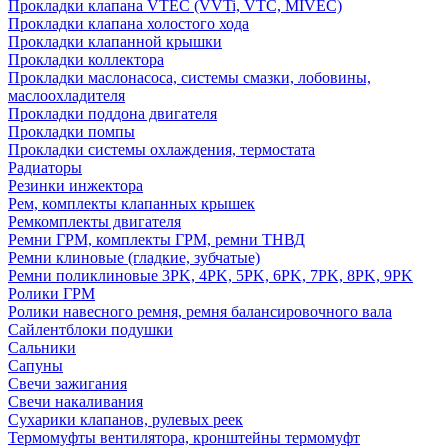
Прокладки клапана VTEC (VVTi, VTC, MIVEC)
Прокладки клапана холостого хода
Прокладки клапанной крышки
Прокладки коллектора
Прокладки маслонасоса, системы смазки, лобовины,
маслоохладителя
Прокладки поддона двигателя
Прокладки помпы
Прокладки системы охлаждения, термостата
Радиаторы
Резинки инжектора
Рем, комплекты клапанных крышек
Ремкомплекты двигателя
Ремни ГРМ, комплекты ГРМ, ремни ТНВД
Ремни клиновые (гладкие, зубчатые)
Ремни поликлиновые 3PK, 4PK, 5PK, 6PK, 7PK, 8PK, 9PK
Ролики ГРМ
Ролики навесного ремня, ремня балансировочного вала
Сайлентблоки подушки
Сальники
Сапуны
Свечи зажигания
Свечи накаливания
Сухарики клапанов, рулевых реек
Термомуфты вентилятора, кронштейны термомуфт