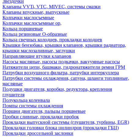
Звездочки
Клапаны VVTi, VTC, MIVEC, системы смазки
Клапаны впускные, выпускные
Колпачки маслосъемные
Колпачки маслосъемные ор,
Кольца поршневые
Кольца резиновые О-образные
Кольца свечных колодцев, прокладки колодцев
Крышки бензобака, крышки клапанов, крышки радиатора,
крышки маслозаливные, заглушки
Направляющие втулки клапанов
Насосы масляные, насосы подкачки, вакуумные насосы
Натяжители цепи, башмаки, гидронатяжители ремня ГРМ
Патрубки воздушного фильтра, патрубки интеркуллера
Патрубки системы охлаждения, сапуна, шланги топливные,
масляные
Подушки двигателя, коробки, редуктора, крепления
глушителя
Полукольца коленвала
Помпы системы охлаждения
Поршни двигателя, пальцы поршневые
Пробки сливные, прокладки пробок
Прокладки выпускной системы (глушителя, турбины, EGR)
Прокладки головки блока цилиндров (прокладки ГБЦ)
Прокладки дроссельной заслонки