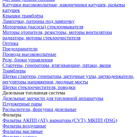
Катушки высоковольтные, наконечники катушек, разъевы
катушек
Крышки трамблёра
Лампочки, патроны под лампочку
Моторчики (насосы) стеклоомывателя
Моторы отопителя, резисторы, моторы вентилятора
радиатора, моторы стеклоочистителя
Оптика
Предохранители
Провода высоковольтные
Реле, блоки управления
Стартеры, генераторы, втягивающие, пятаки, якоря
Трамблеры
Щетки стартера, генератора, щеточные узлы, щеткодержатели,
регуляторы напряжения, диодные мосты
Щетки стеклоочистителя, поводки
Дизельная топливная система
Дизельные запчасти для топливной аппаратуры
Плунжерные пары
Распылители, форсунки дизельные
Фильтры
Фильтры АКПП (AT), вариатора (CVT), МКПП (DSG)
Фильтры воздушные
Фильтры масляные
Фильтры салона