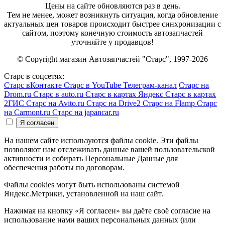
Цены на сайте обновляются раз в день.
Тем не менее, может возникнуть ситуация, когда обновление
актуальных цен товаров происходит быстрее синхронизации с
сайтом, поэтому конечную стоимость автозапчастей
уточняйте у продавцов!
© Copyright магазин Автозапчастей "Старс", 1997-2026
Старс в соцсетях:
Старс вКонтакте
Старс в YouTube
Телеграм-канал
Старс на
Drom.ru
Старс в auto.ru
Старс в картах Яндекс
Старс в картах
2ГИС
Старс на Avito.ru
Старс на Drive2
Старс на Flamp
Старс
на Carmont.ru
Старс на japancar.ru
На нашем сайте используются файлы cookie. Эти файлы
позволяют нам отслеживать данные вашей пользовательской
активности и собирать Персональные Данные для
обеспечения работы по договорам.
Файлы cookies могут быть использованы системой
Яндекс.Метрики, установленной на наш сайт.
Нажимая на кнопку «Я согласен» вы даёте своё согласие на
использование нами ваших персональных данных (или