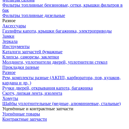
Фильтры топливные бензиновые, сетки, крышки фильтров в
бак
Фильтры топливные дизельные
Разное
Аксесcуары
Газлифты капота, крышки багажника, электроприводы
Замки
Зеркала
Инструменты
Каталоги запчастей бумажные
Клипсы, саморезы, заклепки
Молдинги, уплотнители дверей, уплотнители стекол
Прокладки разные
Разное
Рем, комплекты разные (АКПП, карбюратора, пов, кулаков,
кардана и др, )
Ручки дверей, открывания капота, багажника
Скотч, липкая лента, изолента
Хомуты
Шайбы уплотнительные (медные, алюминиевые, стальные)
Уценённые и контрактные запчасти
Уценённые товары
Контрактные запчасти