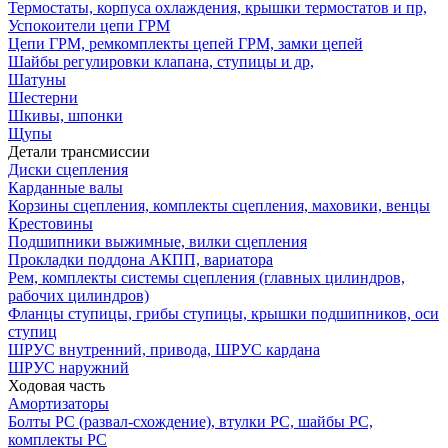
Термостаты, корпуса охлаждения, крышки термостатов и пр,
Успокоители цепи ГРМ
Цепи ГРМ, ремкомплекты цепей ГРМ, замки цепей
Шайбы регулировки клапана, ступицы и др,
Шатуны
Шестерни
Шкивы, шпонки
Щупы
Детали трансмиссии
Диски сцепления
Карданные валы
Корзины сцепления, комплекты сцепления, маховики, венцы
Крестовины
Подшипники выжимные, вилки сцепления
Прокладки поддона АКПП, вариатора
Рем, комплекты системы сцепления (главных цилиндров,
рабочих цилиндров)
Фланцы ступицы, грибы ступицы, крышки подшипников, оси
ступиц
ШРУС внутренний, привода, ШРУС кардана
ШРУС наружний
Ходовая часть
Амортизаторы
Болты РС (развал-схождение), втулки РС, шайбы РС,
комплекты РС