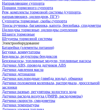
Направляющие суппорта
Поршни тормозного суппорта
Рем, комплекты тормозной системы (суппорта,
направляющих, цилиндров, ПГУ)
Суппорты тормозные, скобы суппорта
Тросы ручника, багажника, капота, бензобака, спидометра
Цилиндры тормозные, цилиндры сцепления
Шланги тормозные
Штуцеры тормозной системы
Электрооборудование
Батарейки (элементы питания)
Бегунки, коммутаторы
Бендиксы, редукторы бендиксов
Бензонасосы, топливные модули, топливные насосы
Датчики ABS, провода датчиков ABS
Датчики давления масла
Датчики детонации
Датчики кислородные (лямбда зонды), обманки
Датчики положения коленвала, распредвала, дроссельной
заслонки
Датчики разные, регуляторы холостого хода
Датчики расхода воздуха (ДМРВ, расходомеры)
Датчики скорости, смидометры
Датчики температуры
Датчики уровня топлива