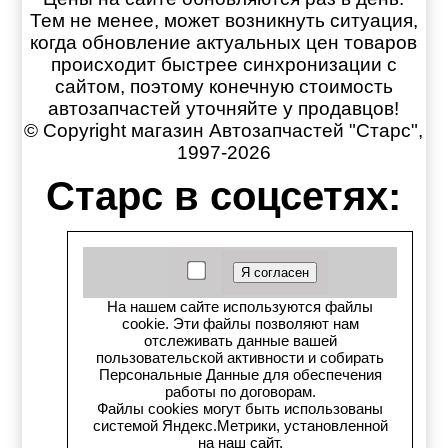
Тем не менее, может возникнуть ситуация,
когда обновление актуальных цен товаров
происходит быстрее синхронизации с
сайтом, поэтому конечную стоимость
автозапчастей уточняйте у продавцов!
© Copyright магазин Автозапчастей "Старс",
1997-2026
Старс в соцсетях:
Старс вКонтакте
Старс в YouTube
На нашем сайте используются файлы
cookie. Эти файлы позволяют нам
Телеграм-канал
отслеживать данные вашей
пользовательской активности и собирать
Старс на Drom.ru
Персональные Данные для обеспечения
работы по договорам.
Файлы cookies могут быть использованы
Старс в auto.ru
системой Яндекс.Метрики, установленной
на наш сайт.