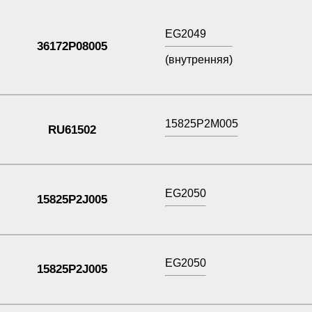
EG2049
36172P08005
(внутренняя)
15825P2M005
RU61502
EG2050
15825P2J005
EG2050
15825P2J005