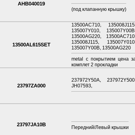
AHB040019
(под клапанную крышку)
13500AC710, 135008J115
135007Y010, 135007Y00B
13500AG220, 13500AC710
135008J115, 135007Y010
13500AL615SET
135007Y00B, 13500AG220
metal с покрытием цена з
комплет 2 прокладки
237972Y50A, 237972Y500
23797ZA000
JH07593,
23797JA10B
Передний/Левый крышки