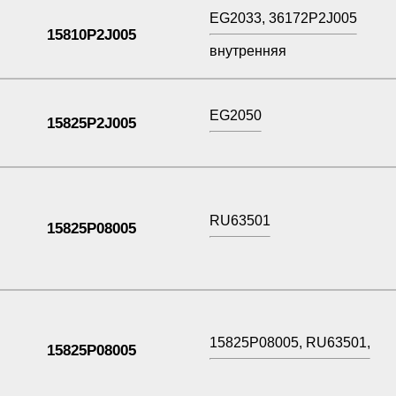
EG2033, 36172P2J005
15810P2J005
внутренняя
EG2050
15825P2J005
RU63501
15825P08005
15825P08005, RU63501,
15825P08005