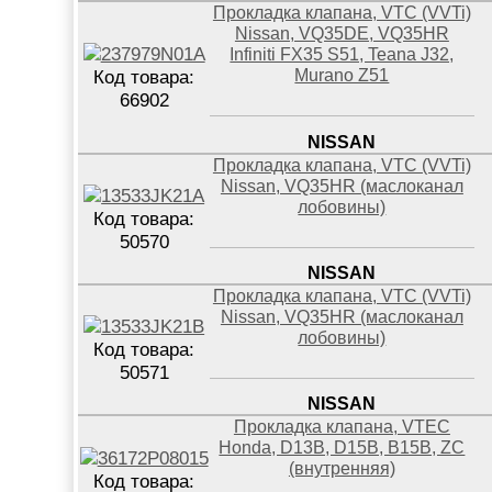
Прокладка клапана, VTC (VVTi)
Nissan, VQ35DE, VQ35HR
Infiniti FX35 S51, Teana J32,
Murano Z51
Код товара:
66902
NISSAN
Прокладка клапана, VTC (VVTi)
Nissan, VQ35HR (маслоканал
лобовины)
Код товара:
50570
NISSAN
Прокладка клапана, VTC (VVTi)
Nissan, VQ35HR (маслоканал
лобовины)
Код товара:
50571
NISSAN
Прокладка клапана, VTEC
Honda, D13B, D15B, B15B, ZC
(внутренняя)
Код товара: