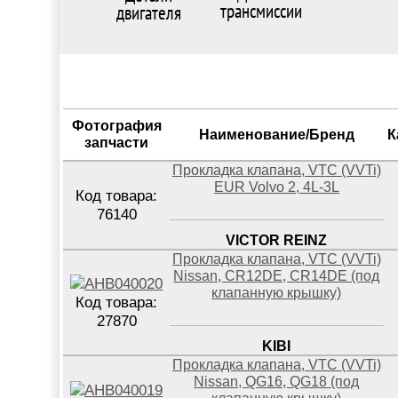
трансмиссии
двигателя
Фотография
Наименование/Бренд
К
запчасти
Прокладка клапана, VTC (VVTi)
EUR Volvo 2, 4L-3L
Код товара:
76140
VICTOR REINZ
Прокладка клапана, VTC (VVTi)
Nissan, CR12DE, CR14DE (под
клапанную крышку)
Код товара:
27870
KIBI
Прокладка клапана, VTC (VVTi)
Nissan, QG16, QG18 (под