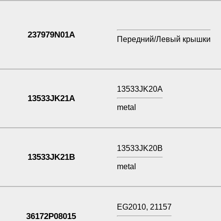
237979N01A
Передний/Левый крышки
13533JK20A
13533JK21A
metal
13533JK20B
13533JK21B
metal
EG2010, 21157
36172P08015