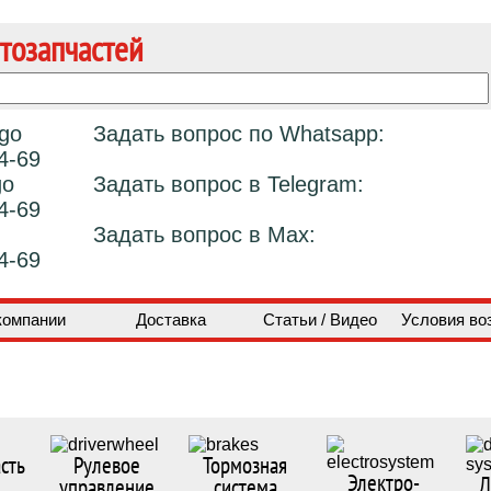
тозапчастей
Задать вопрос по Whatsapp:
4-69
Задать вопрос в Telegram:
4-69
Задать вопрос в Max:
4-69
компании
Доставка
Статьи / Видео
Условия во
сть
Рулевое
Тормозная
Электро-
Д
управление
система