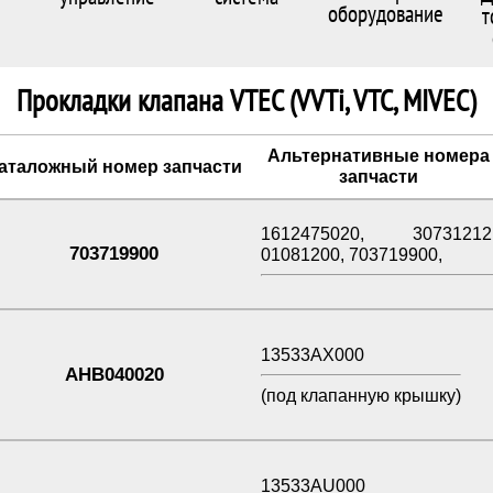
оборудование
т
Прокладки клапана VTEC (VVTi, VTC, MIVEC)
Альтернативные номера
аталожный номер запчасти
запчасти
1612475020, 30731212
703719900
01081200, 703719900,
13533AX000
AHB040020
(под клапанную крышку)
13533AU000