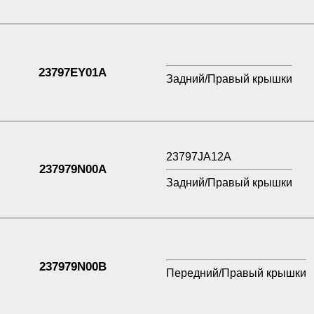
23797EY01A
Задний/Правый крышки
23797JA12A
237979N00A
Задний/Правый крышки
237979N00B
Передний/Правый крышки