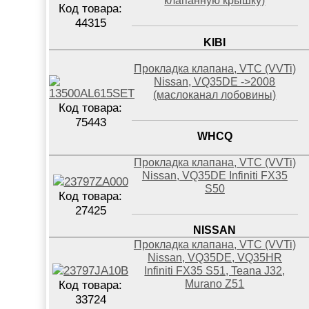
клапанную крышку)
Код товара:
44315
KIBI
Прокладка клапана, VTC (VVTi)
Nissan, VQ35DE ->2008
(маслоканал лобовины)
Код товара:
75443
WHCQ
Прокладка клапана, VTC (VVTi)
Nissan, VQ35DE Infiniti FX35
S50
Код товара:
27425
NISSAN
Прокладка клапана, VTC (VVTi)
Nissan, VQ35DE, VQ35HR
Infiniti FX35 S51, Teana J32,
Murano Z51
Код товара:
33724