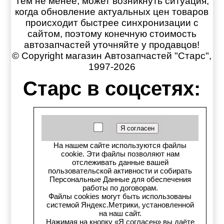
Тем не менее, может возникнуть ситуация,
когда обновление актуальных цен товаров
происходит быстрее синхронизации с
сайтом, поэтому конечную стоимость
автозапчастей уточняйте у продавцов!
© Copyright магазин Автозапчастей "Старс",
1997-2026
Старс в соцсетях:
Старс вКонтакте
Старс в YouTube
На нашем сайте используются файлы
Телеграм-канал
cookie. Эти файлы позволяют нам
отслеживать данные вашей
пользовательской активности и собирать
Старс на Drom.ru
Персональные Данные для обеспечения
работы по договорам.
Файлы cookies могут быть использованы
Старс в auto.ru
системой Яндекс.Метрики, установленной
на наш сайт.
Старс в картах Яндекс
Нажимая на кнопку «Я согласен» вы даёте