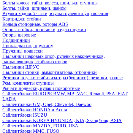
Болты колеса, гайки колеса, шпильки ступицы
Болты, гайки, шпильки, шайбы
Втулки ходовой части, втулки рулевого управления
Картриджи стойки
Кольца стопорные, роторы ABS
Опоры стойки, проставки, седла пружин
Опоры шаровые
Подшипники
Прокладки под пружину
Пружины подвески
Пыльники шаровых опор, рулевых наконечников,
направляющих, стабилизаторов
Пыльники ШРУС
Пыльники стойки, аммортизатора, отбойники
Резинки, втулки стабилизатора (бушинги), резинки разные
Рем, комплекты ступицы
Рычаги подвески, кулаки поворотные
Сайлентблоки EUROPE BMW, MB, VAG, Renault, PSA, FIAT,
LADA
Сайлентблоки GM, Opel, Chevrolet, Daewoo
Сайлентблоки HONDA и Acura
Сайлентблоки ISUZU
Сайлентблоки KOREA HYUNDAI, KIA, SsangYong, ASIA
Сайлентблоки MAZDA, FORD, USA
Сайлентблоки MMC, FUSO