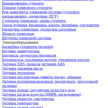
Направляющие суппорта
Поршни тормозного суппорта
Рем, комплекты тормозной системы (суппорта,
направляющих, цилиндров, ПГУ)
Суппорты тормозные, скобы суппорта
Тросы ручника, багажника, капота, бензобака, спидометра
Цилиндры тормозные, цилиндры сцепления
Шланги тормозные
Штуцеры тормозной системы
Электрооборудование
Батарейки (элементы питания)
Бегунки, коммутаторы
Бендиксы, редукторы бендиксов
Бензонасосы, топливные модули, топливные насосы
Датчики ABS, провода датчиков ABS
Датчики давления масла
Датчики детонации
Датчики кислородные (лямбда зонды), обманки
Датчики положения коленвала, распредвала, дроссельной
заслонки
Датчики разные, регуляторы холостого хода
Датчики расхода воздуха (ДМРВ, расходомеры)
Датчики скорости, смидометры
Датчики температуры
Датчики уровня топлива