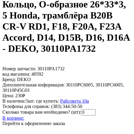
Кольцо, О-образное 26*33*3,
5 Honda, трамблёра B20B
CR-V RD1, F18, F20A, F23A
Accord, D14, D15B, D16, D16A
- DEKO, 30110PA1732
Номер запчасти:
30110PA1732
код магазина:
40592
Бренд:
DEKO
Дополнительная информация:
30110PC6005, 30110PC6005,
30110P45G01
Цена:
230
Р
В наличии:
5шт.
где купить:
Райсовета 10а
Телефоны для справок:
(383) 344-50-50
Сколько товара вам необходимо? (шт):
В корзине:
Перейти к оформлению заказа