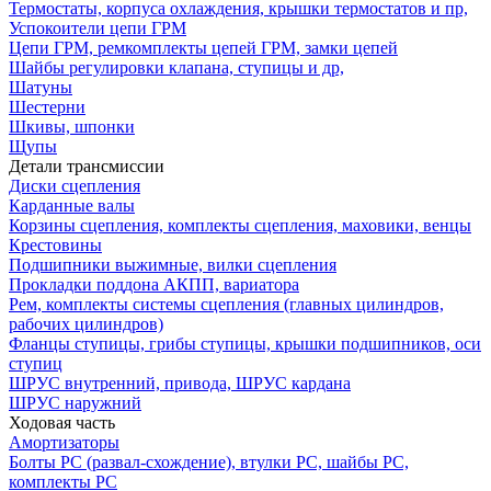
Термостаты, корпуса охлаждения, крышки термостатов и пр,
Успокоители цепи ГРМ
Цепи ГРМ, ремкомплекты цепей ГРМ, замки цепей
Шайбы регулировки клапана, ступицы и др,
Шатуны
Шестерни
Шкивы, шпонки
Щупы
Детали трансмиссии
Диски сцепления
Карданные валы
Корзины сцепления, комплекты сцепления, маховики, венцы
Крестовины
Подшипники выжимные, вилки сцепления
Прокладки поддона АКПП, вариатора
Рем, комплекты системы сцепления (главных цилиндров,
рабочих цилиндров)
Фланцы ступицы, грибы ступицы, крышки подшипников, оси
ступиц
ШРУС внутренний, привода, ШРУС кардана
ШРУС наружний
Ходовая часть
Амортизаторы
Болты РС (развал-схождение), втулки РС, шайбы РС,
комплекты РС