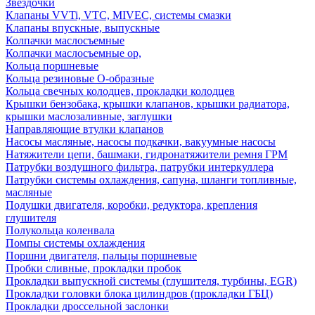
Звездочки
Клапаны VVTi, VTC, MIVEC, системы смазки
Клапаны впускные, выпускные
Колпачки маслосъемные
Колпачки маслосъемные ор,
Кольца поршневые
Кольца резиновые О-образные
Кольца свечных колодцев, прокладки колодцев
Крышки бензобака, крышки клапанов, крышки радиатора,
крышки маслозаливные, заглушки
Направляющие втулки клапанов
Насосы масляные, насосы подкачки, вакуумные насосы
Натяжители цепи, башмаки, гидронатяжители ремня ГРМ
Патрубки воздушного фильтра, патрубки интеркуллера
Патрубки системы охлаждения, сапуна, шланги топливные,
масляные
Подушки двигателя, коробки, редуктора, крепления
глушителя
Полукольца коленвала
Помпы системы охлаждения
Поршни двигателя, пальцы поршневые
Пробки сливные, прокладки пробок
Прокладки выпускной системы (глушителя, турбины, EGR)
Прокладки головки блока цилиндров (прокладки ГБЦ)
Прокладки дроссельной заслонки