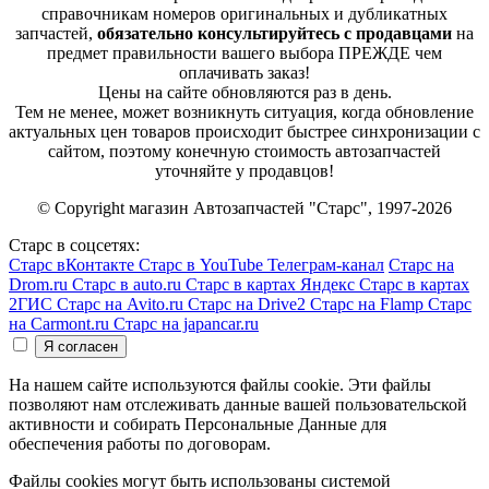
справочникам номеров оригинальных и дубликатных
запчастей,
обязательно консультируйтесь с продавцами
на
предмет правильности вашего выбора ПРЕЖДЕ чем
оплачивать заказ!
Цены на сайте обновляются раз в день.
Тем не менее, может возникнуть ситуация, когда обновление
актуальных цен товаров происходит быстрее синхронизации с
сайтом, поэтому конечную стоимость автозапчастей
уточняйте у продавцов!
© Copyright магазин Автозапчастей "Старс", 1997-2026
Старс в соцсетях:
Старс вКонтакте
Старс в YouTube
Телеграм-канал
Старс на
Drom.ru
Старс в auto.ru
Старс в картах Яндекс
Старс в картах
2ГИС
Старс на Avito.ru
Старс на Drive2
Старс на Flamp
Старс
на Carmont.ru
Старс на japancar.ru
На нашем сайте используются файлы cookie. Эти файлы
позволяют нам отслеживать данные вашей пользовательской
активности и собирать Персональные Данные для
обеспечения работы по договорам.
Файлы cookies могут быть использованы системой