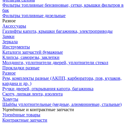
Фильтры топливные бензиновые, сетки, крышки фильтров в
бак
Фильтры топливные дизельные
Разное
Аксесcуары
Газлифты капота, крышки багажника, электроприводы
Замки
Зеркала
Инструменты
Каталоги запчастей бумажные
Клипсы, саморезы, заклепки
Молдинги, уплотнители дверей, уплотнители стекол
Прокладки разные
Разное
Рем, комплекты разные (АКПП, карбюратора, пов, кулаков,
кардана и др, )
Ручки дверей, открывания капота, багажника
Скотч, липкая лента, изолента
Хомуты
Шайбы уплотнительные (медные, алюминиевые, стальные)
Уценённые и контрактные запчасти
Уценённые товары
Контрактные запчасти