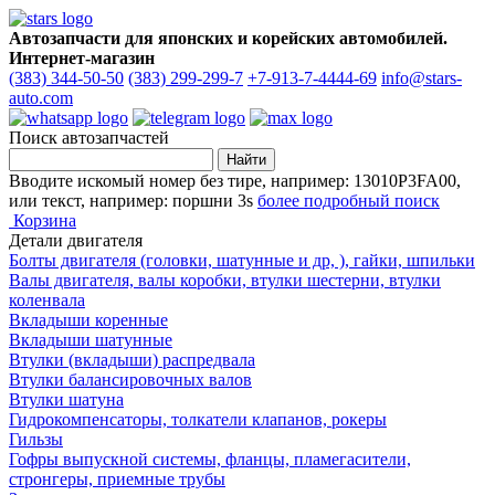
Автозапчасти для японских и корейских автомобилей.
Интернет-магазин
(383) 344-50-50
(383) 299-299-7
+7-913-7-4444-69
info@stars-
auto.com
Поиск автозапчастей
Вводите искомый номер без тире, например: 13010P3FA00,
или текст, например: поршни 3s
более подробный поиск
Корзина
Детали двигателя
Болты двигателя (головки, шатунные и др, ), гайки, шпильки
Валы двигателя, валы коробки, втулки шестерни, втулки
коленвала
Вкладыши коренные
Вкладыши шатунные
Втулки (вкладыши) распредвала
Втулки балансировочных валов
Втулки шатуна
Гидрокомпенсаторы, толкатели клапанов, рокеры
Гильзы
Гофры выпускной системы, фланцы, пламегасители,
стронгеры, приемные трубы