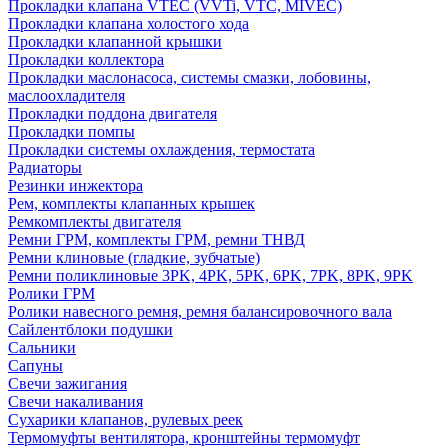
Прокладки клапана VTEC (VVTi, VTC, MIVEC)
Прокладки клапана холостого хода
Прокладки клапанной крышки
Прокладки коллектора
Прокладки маслонасоса, системы смазки, лобовины,
маслоохладителя
Прокладки поддона двигателя
Прокладки помпы
Прокладки системы охлаждения, термостата
Радиаторы
Резинки инжектора
Рем, комплекты клапанных крышек
Ремкомплекты двигателя
Ремни ГРМ, комплекты ГРМ, ремни ТНВД
Ремни клиновые (гладкие, зубчатые)
Ремни поликлиновые 3PK, 4PK, 5PK, 6PK, 7PK, 8PK, 9PK
Ролики ГРМ
Ролики навесного ремня, ремня балансировочного вала
Сайлентблоки подушки
Сальники
Сапуны
Свечи зажигания
Свечи накаливания
Сухарики клапанов, рулевых реек
Термомуфты вентилятора, кронштейны термомуфт