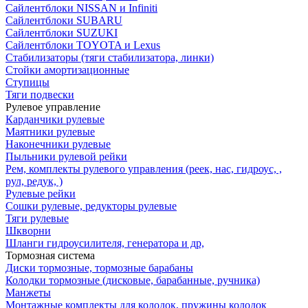
Сайлентблоки NISSAN и Infiniti
Сайлентблоки SUBARU
Сайлентблоки SUZUKI
Сайлентблоки TOYOTA и Lexus
Стабилизаторы (тяги стабилизатора, линки)
Стойки амортизационные
Ступицы
Тяги подвески
Рулевое управление
Карданчики рулевые
Маятники рулевые
Наконечники рулевые
Пыльники рулевой рейки
Рем, комплекты рулевого управления (реек, нас, гидроус, ,
рул, редук, )
Рулевые рейки
Сошки рулевые, редукторы рулевые
Тяги рулевые
Шкворни
Шланги гидроусилителя, генератора и др,
Тормозная система
Диски тормозные, тормозные барабаны
Колодки тормозные (дисковые, барабанные, ручника)
Манжеты
Монтажные комплекты для колодок, пружины колодок