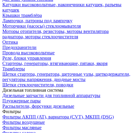
Катушки высоковольтные, наконечники катушек, разъевы
катушек
Крышки трамблёра
Лампочки, патроны под лампочку
Моторчики (насосы) стеклоомывателя
Моторы отопителя, резисторы, моторы вентилятора
радиатора, моторы стеклоочистителя
Оптика
Предохранители
Провода высоковольтные
Реле, блоки управления
Стартеры, генераторы, втягивающие, пятаки, якоря
Трамблеры
Щетки стартера, генератора, щеточные узлы, щеткодержатели,
регуляторы напряжения, диодные мосты
Щетки стеклоочистителя, поводки
Дизельная топливная система
Дизельные запчасти для топливной аппаратуры
Плунжерные пары
Распылители, форсунки дизельные
Фильтры
Фильтры АКПП (AT), вариатора (CVT), МКПП (DSG)
Фильтры воздушные
Фильтры масляные
Фильтры салона