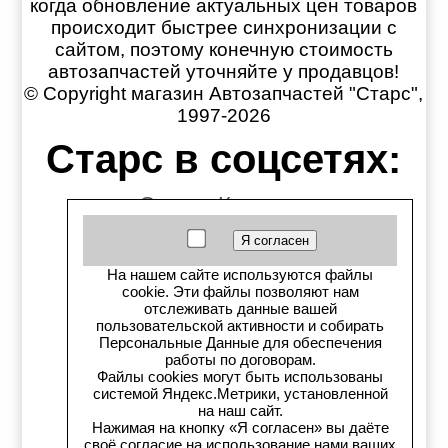
когда обновление актуальных цен товаров
происходит быстрее синхронизации с
сайтом, поэтому конечную стоимость
автозапчастей уточняйте у продавцов!
© Copyright магазин Автозапчастей "Старс",
1997-2026
Старс в соцсетях:
Старс вКонтакте
Старс в YouTube
На нашем сайте используются файлы
Телеграм-канал
cookie. Эти файлы позволяют нам
отслеживать данные вашей
пользовательской активности и собирать
Старс на Drom.ru
Персональные Данные для обеспечения
работы по договорам.
Старс в auto.ru
Файлы cookies могут быть использованы
системой Яндекс.Метрики, установленной
на наш сайт.
Старс в картах Яндекс
Нажимая на кнопку «Я согласен» вы даёте
своё согласие на использование нами ваших