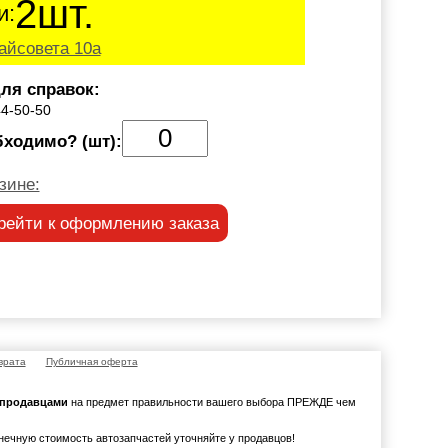
2шт.
и:
айсовета 10а
ля справок:
44-50-50
бходимо? (шт):
зине:
рейти к оформлению заказа
врата
Публичная оферта
с продавцами
на предмет правильности вашего выбора ПРЕЖДЕ чем
онечную стоимость автозапчастей уточняйте у продавцов!