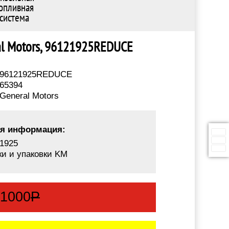
опливная
система
al Motors, 96121925REDUCE
96121925REDUCE
65394
General Motors
я информация:
1925
ки и упаковки KM
:
1000
Р