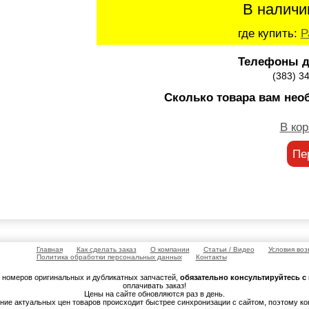
В наличи
где купить:
Р
Телефоны д
(383) 3
Сколько товара вам нео
В кор
Пе
Главная
Как сделать заказ
О компании
Статьи / Видео
Условия воз
Политика обработки персональных данных
Контакты
м номеров оригинальных и дубликатных запчастей,
обязательно консультируйтесь 
оплачивать заказ!
Цены на сайте обновляются раз в день.
ение актуальных цен товаров происходит быстрее синхронизации с сайтом, поэтому к