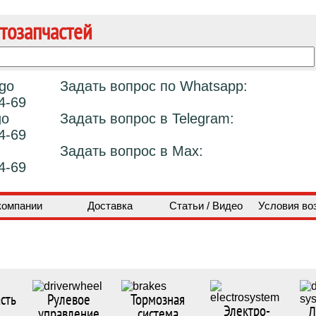
тозапчастей
Задать вопрос по Whatsapp:
4-69
Задать вопрос в Telegram:
4-69
Задать вопрос в Max:
4-69
компании
Доставка
Статьи / Видео
Условия во
сть
Рулевое
Тормозная
Электро-
Д
управление
система