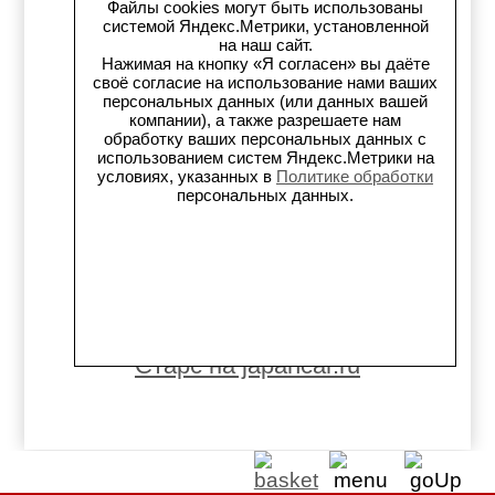
Файлы cookies могут быть использованы
Старс в auto.ru
системой Яндекс.Метрики, установленной
на наш сайт.
Нажимая на кнопку «Я согласен» вы даёте
Старс в картах Яндекс
своё согласие на использование нами ваших
персональных данных (или данных вашей
Старс в картах 2ГИС
компании), а также разрешаете нам
обработку ваших персональных данных с
использованием систем Яндекс.Метрики на
Старс на Avito.ru
условиях, указанных в
Политике обработки
персональных данных.
Старс на Drive2
Старс на Flamp
Старс на Carmont.ru
Старс на japancar.ru