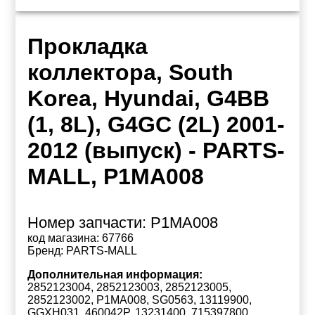
Прокладка
коллектора, South
Korea, Hyundai, G4BB
(1, 8L), G4GC (2L) 2001-
2012 (выпуск) - PARTS-
MALL, P1MA008
Номер запчасти:
P1MA008
код магазина:
67766
Бренд:
PARTS-MALL
Дополнительная информация:
2852123004, 2852123003, 2852123005,
2852123002, P1MA008, SG0563, 13119900,
GGXH031, 460042P, 13231400, 715397800,