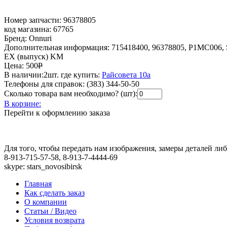
Номер запчасти:
96378805
код магазина:
67765
Бренд:
Onnuri
Дополнительная информация:
715418400, 96378805, P1MC006, S
EX (выпуск) KM
Цена:
500
Р
В наличии:
2шт.
где купить:
Райсовета 10а
Телефоны для справок:
(383) 344-50-50
Сколько товара вам необходимо? (шт):
В корзине:
Перейти к оформлению заказа
Для того, чтобы передать нам изображения, замеры деталей л
8-913-715-57-58, 8-913-7-4444-69
skype: stars_novosibirsk
Главная
Как сделать заказ
О компании
Статьи / Видео
Условия возврата