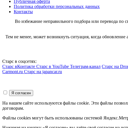
Публичная оферта
Политика обработки персональных данных
Контакты
Во избежание неправильного подбора или перевода по 
Тем не менее, может возникнуть ситуация, когда обновление
Старс в соцсетях:
Старс вКонтакте
Старс в YouTube
Телеграм-канал
Старс на Dro
Carmont.ru
Старс на japancar.ru
На нашем сайте используются файлы cookie. Эти файлы позвол
договорам.
Файлы cookies могут быть использованы системой Яндекс.Метр
Нажимая на кнопку «Я согласен» вы даёте своё согласие на и