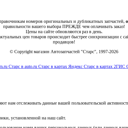
справочникам номеров оригинальных и дубликатных запчастей,
о
правильности вашего выбора ПРЕЖДЕ чем оплачивать заказ!
Цены на сайте обновляются раз в день.
 актуальных цен товаров происходит быстрее синхронизации с са
продавцов!
© Copyright магазин Автозапчастей "Старс", 1997-2026
m.ru
Старс в auto.ru
Старс в картах Яндекс
Старс в картах 2ГИС
яют нам отслеживать данные вашей пользовательской активност
ики, установленной на наш сайт.
спользование нами ваших персональных данных (или данных ваше