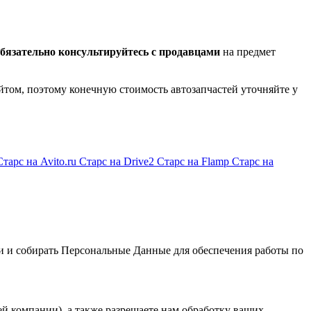
бязательно консультируйтесь с продавцами
на предмет
йтом, поэтому конечную стоимость автозапчастей уточняйте у
Старс на Avito.ru
Старс на Drive2
Старс на Flamp
Старс на
и и собирать Персональные Данные для обеспечения работы по
й компании), а также разрешаете нам обработку ваших