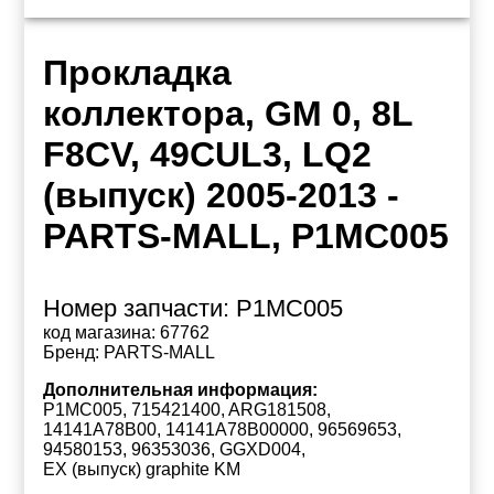
Прокладка
коллектора, GM 0, 8L
F8CV, 49CUL3, LQ2
(выпуск) 2005-2013 -
PARTS-MALL, P1MC005
Номер запчасти:
P1MC005
код магазина:
67762
Бренд:
PARTS-MALL
Дополнительная информация:
P1MC005, 715421400, ARG181508,
14141A78B00, 14141A78B00000, 96569653,
94580153, 96353036, GGXD004,
EX (выпуск) graphite KM