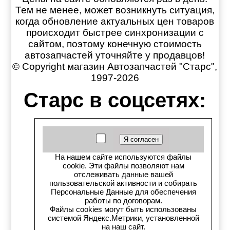
Тем не менее, может возникнуть ситуация,
когда обновление актуальных цен товаров
происходит быстрее синхронизации с
сайтом, поэтому конечную стоимость
автозапчастей уточняйте у продавцов!
© Copyright магазин Автозапчастей "Старс",
1997-2026
Старс в соцсетях:
Старс вКонтакте
Старс в YouTube
На нашем сайте используются файлы
cookie. Эти файлы позволяют нам
Телеграм-канал
отслеживать данные вашей
пользовательской активности и собирать
Старс на Drom.ru
Персональные Данные для обеспечения
работы по договорам.
Файлы cookies могут быть использованы
Старс в auto.ru
системой Яндекс.Метрики, установленной
на наш сайт.