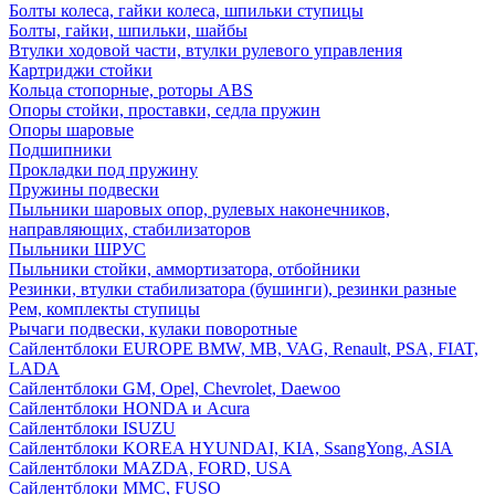
Болты колеса, гайки колеса, шпильки ступицы
Болты, гайки, шпильки, шайбы
Втулки ходовой части, втулки рулевого управления
Картриджи стойки
Кольца стопорные, роторы ABS
Опоры стойки, проставки, седла пружин
Опоры шаровые
Подшипники
Прокладки под пружину
Пружины подвески
Пыльники шаровых опор, рулевых наконечников,
направляющих, стабилизаторов
Пыльники ШРУС
Пыльники стойки, аммортизатора, отбойники
Резинки, втулки стабилизатора (бушинги), резинки разные
Рем, комплекты ступицы
Рычаги подвески, кулаки поворотные
Сайлентблоки EUROPE BMW, MB, VAG, Renault, PSA, FIAT,
LADA
Сайлентблоки GM, Opel, Chevrolet, Daewoo
Сайлентблоки HONDA и Acura
Сайлентблоки ISUZU
Сайлентблоки KOREA HYUNDAI, KIA, SsangYong, ASIA
Сайлентблоки MAZDA, FORD, USA
Сайлентблоки MMC, FUSO