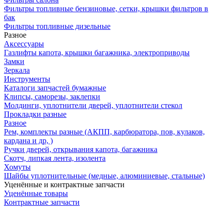
Фильтры топливные бензиновые, сетки, крышки фильтров в
бак
Фильтры топливные дизельные
Разное
Аксесcуары
Газлифты капота, крышки багажника, электроприводы
Замки
Зеркала
Инструменты
Каталоги запчастей бумажные
Клипсы, саморезы, заклепки
Молдинги, уплотнители дверей, уплотнители стекол
Прокладки разные
Разное
Рем, комплекты разные (АКПП, карбюратора, пов, кулаков,
кардана и др, )
Ручки дверей, открывания капота, багажника
Скотч, липкая лента, изолента
Хомуты
Шайбы уплотнительные (медные, алюминиевые, стальные)
Уценённые и контрактные запчасти
Уценённые товары
Контрактные запчасти