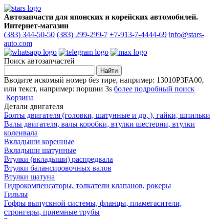
Автозапчасти для японских и корейских автомобилей.
Интернет-магазин
(383) 344-50-50
(383) 299-299-7
+7-913-7-4444-69
info@stars-
auto.com
Поиск автозапчастей
Вводите искомый номер без тире, например: 13010P3FA00,
или текст, например: поршни 3s
более подробный поиск
Корзина
Детали двигателя
Болты двигателя (головки, шатунные и др, ), гайки, шпильки
Валы двигателя, валы коробки, втулки шестерни, втулки
коленвала
Вкладыши коренные
Вкладыши шатунные
Втулки (вкладыши) распредвала
Втулки балансировочных валов
Втулки шатуна
Гидрокомпенсаторы, толкатели клапанов, рокеры
Гильзы
Гофры выпускной системы, фланцы, пламегасители,
стронгеры, приемные трубы