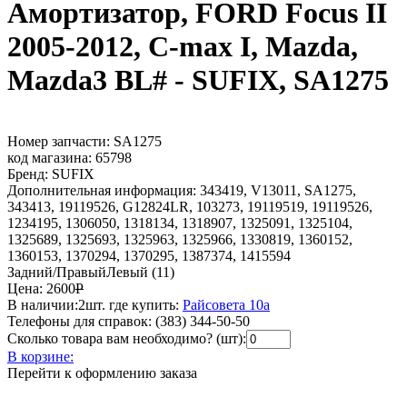
Амортизатор, FORD Focus II
2005-2012, C-max I, Mazda,
Mazda3 BL# - SUFIX, SA1275
Номер запчасти:
SA1275
код магазина:
65798
Бренд:
SUFIX
Дополнительная информация:
343419, V13011, SA1275,
343413, 19119526, G12824LR, 103273, 19119519, 19119526,
1234195, 1306050, 1318134, 1318907, 1325091, 1325104,
1325689, 1325693, 1325963, 1325966, 1330819, 1360152,
1360153, 1370294, 1370295, 1387374, 1415594
Задний/ПравыйЛевый (11)
Цена:
2600
Р
В наличии:
2шт.
где купить:
Райсовета 10а
Телефоны для справок:
(383) 344-50-50
Сколько товара вам необходимо? (шт):
В корзине:
Перейти к оформлению заказа