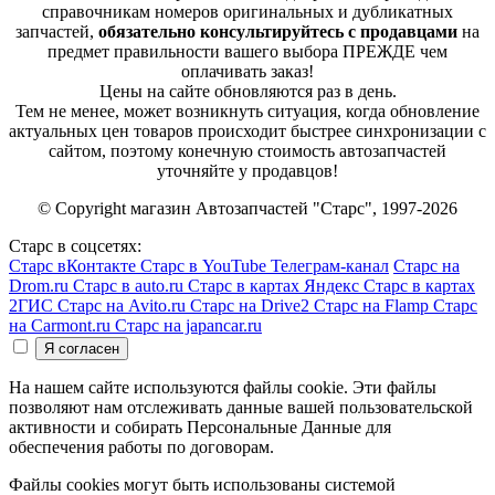
справочникам номеров оригинальных и дубликатных
запчастей,
обязательно консультируйтесь с продавцами
на
предмет правильности вашего выбора ПРЕЖДЕ чем
оплачивать заказ!
Цены на сайте обновляются раз в день.
Тем не менее, может возникнуть ситуация, когда обновление
актуальных цен товаров происходит быстрее синхронизации с
сайтом, поэтому конечную стоимость автозапчастей
уточняйте у продавцов!
© Copyright магазин Автозапчастей "Старс", 1997-2026
Старс в соцсетях:
Старс вКонтакте
Старс в YouTube
Телеграм-канал
Старс на
Drom.ru
Старс в auto.ru
Старс в картах Яндекс
Старс в картах
2ГИС
Старс на Avito.ru
Старс на Drive2
Старс на Flamp
Старс
на Carmont.ru
Старс на japancar.ru
На нашем сайте используются файлы cookie. Эти файлы
позволяют нам отслеживать данные вашей пользовательской
активности и собирать Персональные Данные для
обеспечения работы по договорам.
Файлы cookies могут быть использованы системой