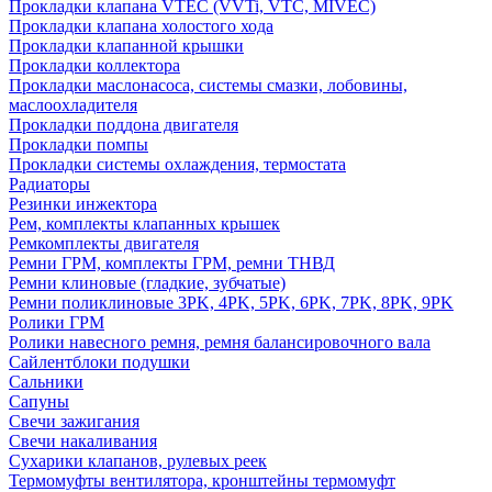
Прокладки клапана VTEC (VVTi, VTC, MIVEC)
Прокладки клапана холостого хода
Прокладки клапанной крышки
Прокладки коллектора
Прокладки маслонасоса, системы смазки, лобовины,
маслоохладителя
Прокладки поддона двигателя
Прокладки помпы
Прокладки системы охлаждения, термостата
Радиаторы
Резинки инжектора
Рем, комплекты клапанных крышек
Ремкомплекты двигателя
Ремни ГРМ, комплекты ГРМ, ремни ТНВД
Ремни клиновые (гладкие, зубчатые)
Ремни поликлиновые 3PK, 4PK, 5PK, 6PK, 7PK, 8PK, 9PK
Ролики ГРМ
Ролики навесного ремня, ремня балансировочного вала
Сайлентблоки подушки
Сальники
Сапуны
Свечи зажигания
Свечи накаливания
Сухарики клапанов, рулевых реек
Термомуфты вентилятора, кронштейны термомуфт