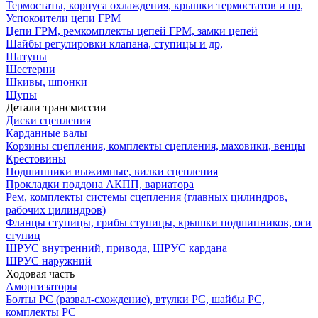
Термостаты, корпуса охлаждения, крышки термостатов и пр,
Успокоители цепи ГРМ
Цепи ГРМ, ремкомплекты цепей ГРМ, замки цепей
Шайбы регулировки клапана, ступицы и др,
Шатуны
Шестерни
Шкивы, шпонки
Щупы
Детали трансмиссии
Диски сцепления
Карданные валы
Корзины сцепления, комплекты сцепления, маховики, венцы
Крестовины
Подшипники выжимные, вилки сцепления
Прокладки поддона АКПП, вариатора
Рем, комплекты системы сцепления (главных цилиндров,
рабочих цилиндров)
Фланцы ступицы, грибы ступицы, крышки подшипников, оси
ступиц
ШРУС внутренний, привода, ШРУС кардана
ШРУС наружний
Ходовая часть
Амортизаторы
Болты РС (развал-схождение), втулки РС, шайбы РС,
комплекты РС