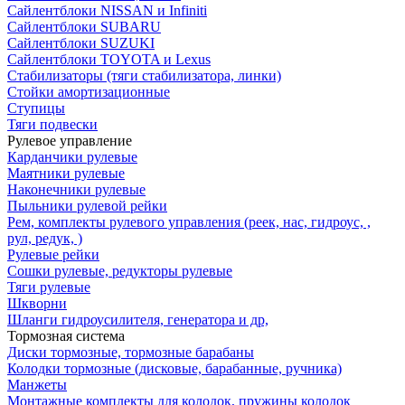
Сайлентблоки NISSAN и Infiniti
Сайлентблоки SUBARU
Сайлентблоки SUZUKI
Сайлентблоки TOYOTA и Lexus
Стабилизаторы (тяги стабилизатора, линки)
Стойки амортизационные
Ступицы
Тяги подвески
Рулевое управление
Карданчики рулевые
Маятники рулевые
Наконечники рулевые
Пыльники рулевой рейки
Рем, комплекты рулевого управления (реек, нас, гидроус, ,
рул, редук, )
Рулевые рейки
Сошки рулевые, редукторы рулевые
Тяги рулевые
Шкворни
Шланги гидроусилителя, генератора и др,
Тормозная система
Диски тормозные, тормозные барабаны
Колодки тормозные (дисковые, барабанные, ручника)
Манжеты
Монтажные комплекты для колодок, пружины колодок