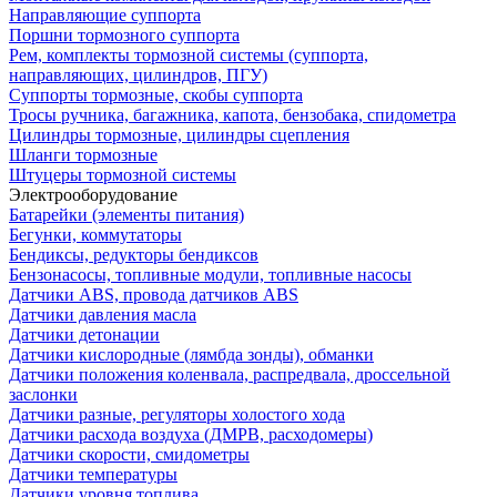
Направляющие суппорта
Поршни тормозного суппорта
Рем, комплекты тормозной системы (суппорта,
направляющих, цилиндров, ПГУ)
Суппорты тормозные, скобы суппорта
Тросы ручника, багажника, капота, бензобака, спидометра
Цилиндры тормозные, цилиндры сцепления
Шланги тормозные
Штуцеры тормозной системы
Электрооборудование
Батарейки (элементы питания)
Бегунки, коммутаторы
Бендиксы, редукторы бендиксов
Бензонасосы, топливные модули, топливные насосы
Датчики ABS, провода датчиков ABS
Датчики давления масла
Датчики детонации
Датчики кислородные (лямбда зонды), обманки
Датчики положения коленвала, распредвала, дроссельной
заслонки
Датчики разные, регуляторы холостого хода
Датчики расхода воздуха (ДМРВ, расходомеры)
Датчики скорости, смидометры
Датчики температуры
Датчики уровня топлива