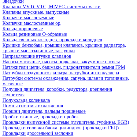
Звездочки
Клапаны VVTi, VTC, MIVEC, системы смазки
Клапаны впускные, выпускные
Колпачки маслосъемные
Колпачки маслосъемные ор,
Кольца поршневые
Кольца резиновые О-образные
Кольца свечных колодцев, прокладки колодцев
Крышки бензобака, крышки клапанов, крышки радиатора,
крышки маслозаливные, заглушки
Направляющие втулки клапанов
Насосы масляные, насосы подкачки, вакуумные насосы
Натяжители цепи, башмаки, гидронатяжители ремня ГРМ
Патрубки воздушного фильтра, патрубки интеркуллера
Патрубки системы охлаждения, сапуна, шланги топливные,
масляные
Подушки двигателя, коробки, редуктора, крепления
глушителя
Полукольца коленвала
Помпы системы охлаждения
Поршни двигателя, пальцы поршневые
Пробки сливные, прокладки пробок
Прокладки выпускной системы (глушителя, турбины, EGR)
Прокладки головки блока цилиндров (прокладки ГБЦ)
Прокладки дроссельной заслонки