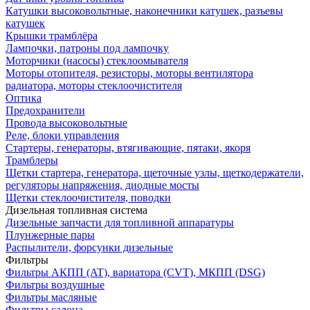
Катушки высоковольтные, наконечники катушек, разъевы
катушек
Крышки трамблёра
Лампочки, патроны под лампочку
Моторчики (насосы) стеклоомывателя
Моторы отопителя, резисторы, моторы вентилятора
радиатора, моторы стеклоочистителя
Оптика
Предохранители
Провода высоковольтные
Реле, блоки управления
Стартеры, генераторы, втягивающие, пятаки, якоря
Трамблеры
Щетки стартера, генератора, щеточные узлы, щеткодержатели,
регуляторы напряжения, диодные мосты
Щетки стеклоочистителя, поводки
Дизельная топливная система
Дизельные запчасти для топливной аппаратуры
Плунжерные пары
Распылители, форсунки дизельные
Фильтры
Фильтры АКПП (AT), вариатора (CVT), МКПП (DSG)
Фильтры воздушные
Фильтры масляные
Фильтры салона