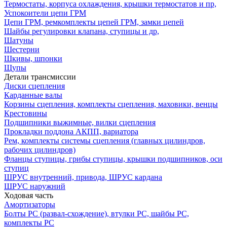
Термостаты, корпуса охлаждения, крышки термостатов и пр,
Успокоители цепи ГРМ
Цепи ГРМ, ремкомплекты цепей ГРМ, замки цепей
Шайбы регулировки клапана, ступицы и др,
Шатуны
Шестерни
Шкивы, шпонки
Щупы
Детали трансмиссии
Диски сцепления
Карданные валы
Корзины сцепления, комплекты сцепления, маховики, венцы
Крестовины
Подшипники выжимные, вилки сцепления
Прокладки поддона АКПП, вариатора
Рем, комплекты системы сцепления (главных цилиндров,
рабочих цилиндров)
Фланцы ступицы, грибы ступицы, крышки подшипников, оси
ступиц
ШРУС внутренний, привода, ШРУС кардана
ШРУС наружний
Ходовая часть
Амортизаторы
Болты РС (развал-схождение), втулки РС, шайбы РС,
комплекты РС