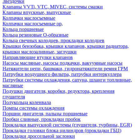
Звездочки
Клапаны VVTi, VTC, MIVEC, системы смазки
Клапаны впускные, выпускные
Колпачки маслосъемные
Колпачки маслосъемные ор,
Кольца поршневые
Кольца резиновые О-образные
Кольца свечных колодцев, прокладки колодцев
Крышки бензобака, крышки клапанов, крышки радиатора,
крышки маслозаливные, заглушки
Направляющие втулки клапанов
Насосы масляные, насосы подкачки, вакуумные насосы
Натяжители цепи, башмаки, гидронатяжители ремня ГРМ
Патрубки воздушного фильтра, патрубки интеркуллера
Патрубки системы охлаждения, сапуна, шланги топливные,
масляные
Подушки двигателя, коробки, редуктора, крепления
глушителя
Полукольца коленвала
Помпы системы охлаждения
Поршни двигателя, пальцы поршневые
Пробки сливные, прокладки пробок
Прокладки выпускной системы (глушителя, турбины, EGR)
Прокладки головки блока цилиндров (прокладки ГБЦ)
Прокладки дроссельной заслонки