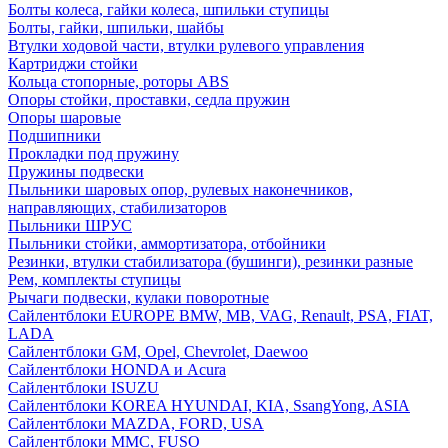
Болты колеса, гайки колеса, шпильки ступицы
Болты, гайки, шпильки, шайбы
Втулки ходовой части, втулки рулевого управления
Картриджи стойки
Кольца стопорные, роторы ABS
Опоры стойки, проставки, седла пружин
Опоры шаровые
Подшипники
Прокладки под пружину
Пружины подвески
Пыльники шаровых опор, рулевых наконечников,
направляющих, стабилизаторов
Пыльники ШРУС
Пыльники стойки, аммортизатора, отбойники
Резинки, втулки стабилизатора (бушинги), резинки разные
Рем, комплекты ступицы
Рычаги подвески, кулаки поворотные
Сайлентблоки EUROPE BMW, MB, VAG, Renault, PSA, FIAT,
LADA
Сайлентблоки GM, Opel, Chevrolet, Daewoo
Сайлентблоки HONDA и Acura
Сайлентблоки ISUZU
Сайлентблоки KOREA HYUNDAI, KIA, SsangYong, ASIA
Сайлентблоки MAZDA, FORD, USA
Сайлентблоки MMC, FUSO