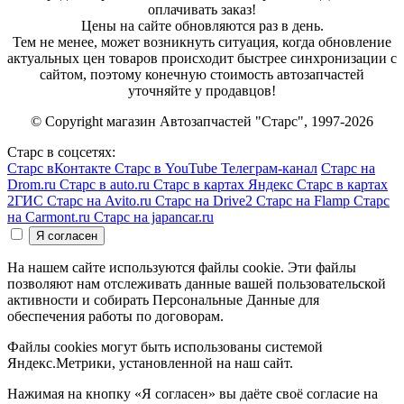
оплачивать заказ!
Цены на сайте обновляются раз в день.
Тем не менее, может возникнуть ситуация, когда обновление
актуальных цен товаров происходит быстрее синхронизации с
сайтом, поэтому конечную стоимость автозапчастей
уточняйте у продавцов!
© Copyright магазин Автозапчастей "Старс", 1997-2026
Старс в соцсетях:
Старс вКонтакте
Старс в YouTube
Телеграм-канал
Старс на
Drom.ru
Старс в auto.ru
Старс в картах Яндекс
Старс в картах
2ГИС
Старс на Avito.ru
Старс на Drive2
Старс на Flamp
Старс
на Carmont.ru
Старс на japancar.ru
На нашем сайте используются файлы cookie. Эти файлы
позволяют нам отслеживать данные вашей пользовательской
активности и собирать Персональные Данные для
обеспечения работы по договорам.
Файлы cookies могут быть использованы системой
Яндекс.Метрики, установленной на наш сайт.
Нажимая на кнопку «Я согласен» вы даёте своё согласие на