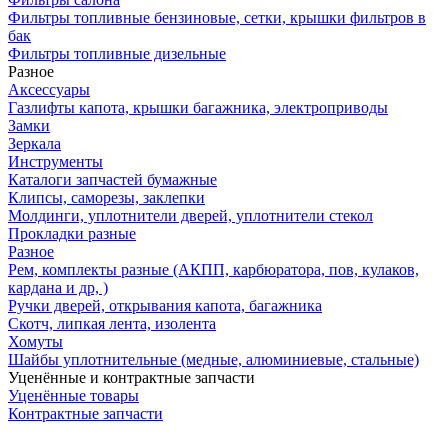
Фильтры топливные бензиновые, сетки, крышки фильтров в
бак
Фильтры топливные дизельные
Разное
Аксесcуары
Газлифты капота, крышки багажника, электроприводы
Замки
Зеркала
Инструменты
Каталоги запчастей бумажные
Клипсы, саморезы, заклепки
Молдинги, уплотнители дверей, уплотнители стекол
Прокладки разные
Разное
Рем, комплекты разные (АКПП, карбюратора, пов, кулаков,
кардана и др, )
Ручки дверей, открывания капота, багажника
Скотч, липкая лента, изолента
Хомуты
Шайбы уплотнительные (медные, алюминиевые, стальные)
Уценённые и контрактные запчасти
Уценённые товары
Контрактные запчасти