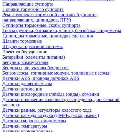
Направляющие суппорта
Поршни тормозного суппорта
Рем, комплекты тормозной системы (суппорта,
направляющих, цилиндров, ПГУ)
Суппорты тормозные, скобы суппорта
Тросы ручника, багажника, капота, бензобака, спидометра
Цилиндры тормозные, цилиндры сцепления
Шланги тормозные
Штуцеры тормозной системы
Электрооборудование
Батарейки (элементы питания)
Бегунки, коммутаторы
Бендиксы, редукторы бендиксов
Бензонасосы, топливные модули, топливные насосы
Датчики ABS, провода датчиков ABS
Датчики давления масла
Датчики детонации
Датчики кислородные (лямбда зонды), обманки
Датчики положения коленвала, распредвала, дроссельной
заслонки
Датчики разные, регуляторы холостого хода
Датчики расхода воздуха (ДМРВ, расходомеры)
Датчики скорости, смидометры
Датчики температуры
Датчики уровня топлива