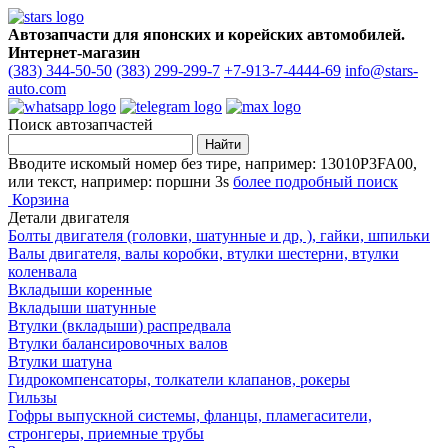
Автозапчасти для японских и корейских автомобилей.
Интернет-магазин
(383) 344-50-50
(383) 299-299-7
+7-913-7-4444-69
info@stars-
auto.com
Поиск автозапчастей
Вводите искомый номер без тире, например: 13010P3FA00,
или текст, например: поршни 3s
более подробный поиск
Корзина
Детали двигателя
Болты двигателя (головки, шатунные и др, ), гайки, шпильки
Валы двигателя, валы коробки, втулки шестерни, втулки
коленвала
Вкладыши коренные
Вкладыши шатунные
Втулки (вкладыши) распредвала
Втулки балансировочных валов
Втулки шатуна
Гидрокомпенсаторы, толкатели клапанов, рокеры
Гильзы
Гофры выпускной системы, фланцы, пламегасители,
стронгеры, приемные трубы