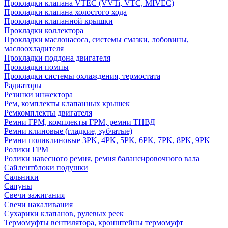
Прокладки клапана VTEC (VVTi, VTC, MIVEC)
Прокладки клапана холостого хода
Прокладки клапанной крышки
Прокладки коллектора
Прокладки маслонасоса, системы смазки, лобовины,
маслоохладителя
Прокладки поддона двигателя
Прокладки помпы
Прокладки системы охлаждения, термостата
Радиаторы
Резинки инжектора
Рем, комплекты клапанных крышек
Ремкомплекты двигателя
Ремни ГРМ, комплекты ГРМ, ремни ТНВД
Ремни клиновые (гладкие, зубчатые)
Ремни поликлиновые 3PK, 4PK, 5PK, 6PK, 7PK, 8PK, 9PK
Ролики ГРМ
Ролики навесного ремня, ремня балансировочного вала
Сайлентблоки подушки
Сальники
Сапуны
Свечи зажигания
Свечи накаливания
Сухарики клапанов, рулевых реек
Термомуфты вентилятора, кронштейны термомуфт