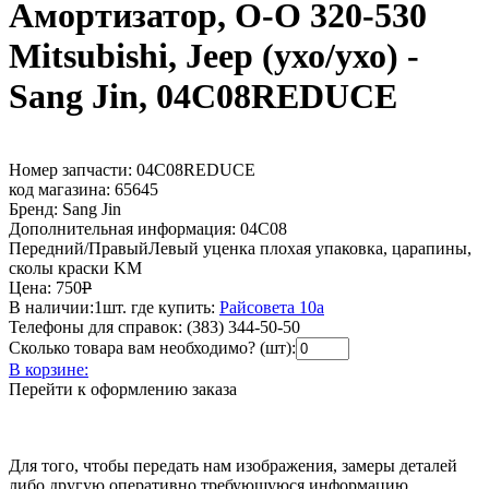
Амортизатор, O-O 320-530
Mitsubishi, Jeep (ухо/ухо) -
Sang Jin, 04С08REDUCE
Номер запчасти:
04С08REDUCE
код магазина:
65645
Бренд:
Sang Jin
Дополнительная информация:
04С08
Передний/ПравыйЛевый уценка плохая упаковка, царапины,
сколы краски KM
Цена:
750
Р
В наличии:
1шт.
где купить:
Райсовета 10а
Телефоны для справок:
(383) 344-50-50
Сколько товара вам необходимо? (шт):
В корзине:
Перейти к оформлению заказа
Для того, чтобы передать нам изображения, замеры деталей
либо другую оперативно требующуюся информацию,