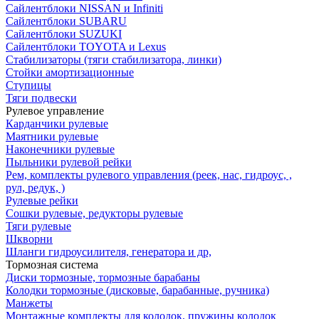
Сайлентблоки NISSAN и Infiniti
Сайлентблоки SUBARU
Сайлентблоки SUZUKI
Сайлентблоки TOYOTA и Lexus
Стабилизаторы (тяги стабилизатора, линки)
Стойки амортизационные
Ступицы
Тяги подвески
Рулевое управление
Карданчики рулевые
Маятники рулевые
Наконечники рулевые
Пыльники рулевой рейки
Рем, комплекты рулевого управления (реек, нас, гидроус, ,
рул, редук, )
Рулевые рейки
Сошки рулевые, редукторы рулевые
Тяги рулевые
Шкворни
Шланги гидроусилителя, генератора и др,
Тормозная система
Диски тормозные, тормозные барабаны
Колодки тормозные (дисковые, барабанные, ручника)
Манжеты
Монтажные комплекты для колодок, пружины колодок