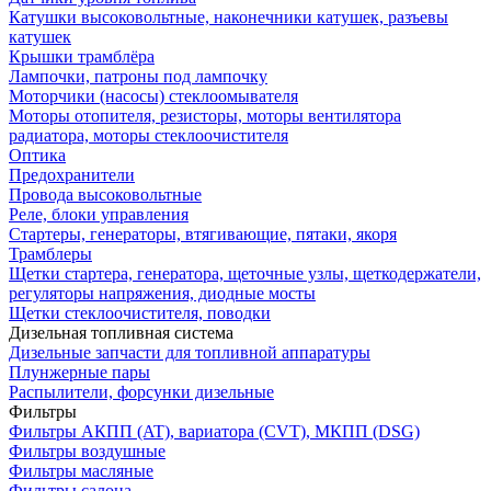
Катушки высоковольтные, наконечники катушек, разъевы
катушек
Крышки трамблёра
Лампочки, патроны под лампочку
Моторчики (насосы) стеклоомывателя
Моторы отопителя, резисторы, моторы вентилятора
радиатора, моторы стеклоочистителя
Оптика
Предохранители
Провода высоковольтные
Реле, блоки управления
Стартеры, генераторы, втягивающие, пятаки, якоря
Трамблеры
Щетки стартера, генератора, щеточные узлы, щеткодержатели,
регуляторы напряжения, диодные мосты
Щетки стеклоочистителя, поводки
Дизельная топливная система
Дизельные запчасти для топливной аппаратуры
Плунжерные пары
Распылители, форсунки дизельные
Фильтры
Фильтры АКПП (AT), вариатора (CVT), МКПП (DSG)
Фильтры воздушные
Фильтры масляные
Фильтры салона