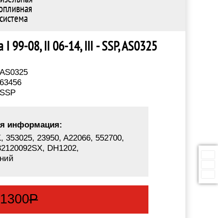
опливная
система
99-08, II 06-14, III - SSP, AS0325
AS0325
63456
SSP
я информация:
 353025, 23950, A22066, 552700,
32120092SX, DH1202,
ний
:
1300
Р