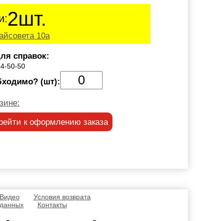
2шт.
и:
айсовета 10а
ля справок:
44-50-50
бходимо? (шт):
зине:
рейти к оформлению заказа
 Видео
Условия возврата
 данных
Контакты