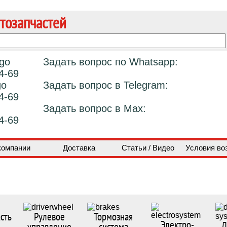
тозапчастей
Задать вопрос по Whatsapp:
4-69
Задать вопрос в Telegram:
4-69
Задать вопрос в Max:
4-69
компании
Доставка
Статьи / Видео
Условия во
сть
Рулевое
Тормозная
Электро-
Д
управление
система