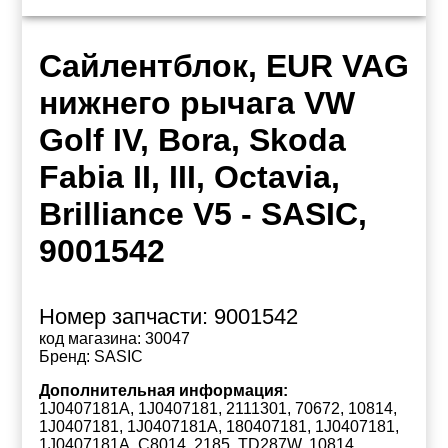
Сайлентблок, EUR VAG
нижнего рычага VW
Golf IV, Bora, Skoda
Fabia II, III, Octavia,
Brilliance V5 - SASIC,
9001542
Номер запчасти:
9001542
код магазина:
30047
Бренд:
SASIC
Дополнительная информация:
1J0407181A, 1J0407181, 2111301, 70672, 10814,
1J0407181, 1J0407181A, 180407181, 1J0407181,
1J0407181A, C8014, 2185, TD287W, 10814,