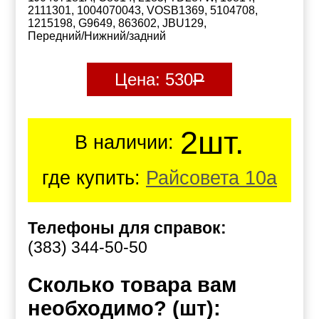
2111301, 1004070043, VOSB1369, 5104708,
1215198, G9649, 863602, JBU129,
Передний/Нижний/задний
Цена:
530
Р
2шт.
В наличии:
где купить:
Райсовета 10а
Телефоны для справок:
(383) 344-50-50
Сколько товара вам
необходимо? (шт):