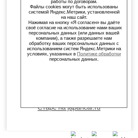
работы по договорам.
Файлы cookies могут быть использованы
Старс в auto.ru
системой Яндекс.Метрики, установленной
на наш сайт.
Нажимая на кнопку «Я согласен» вы даёте
Старс в картах Яндекс
своё согласие на использование нами ваших
персональных данных (или данных вашей
компании), а также разрешаете нам
Старс в картах 2ГИС
обработку ваших персональных данных с
использованием систем Яндекс.Метрики на
Старс на Avito.ru
условиях, указанных в
Политике обработки
персональных данных.
Старс на Drive2
Старс на Flamp
Старс на Carmont.ru
Старс на japancar.ru