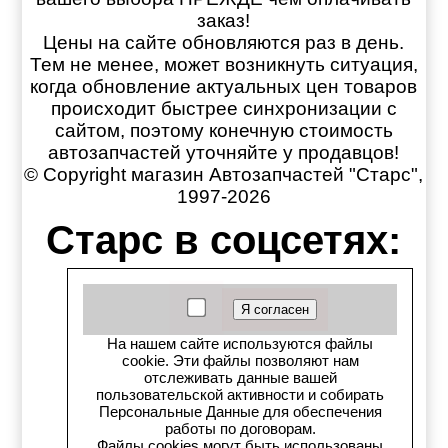
заказ!
Цены на сайте обновляются раз в день.
Тем не менее, может возникнуть ситуация,
когда обновление актуальных цен товаров
происходит быстрее синхронизации с
сайтом, поэтому конечную стоимость
автозапчастей уточняйте у продавцов!
© Copyright магазин Автозапчастей "Старс",
1997-2026
Старс в соцсетях:
Старс вКонтакте
Старс в YouTube
На нашем сайте используются файлы
cookie. Эти файлы позволяют нам
Телеграм-канал
отслеживать данные вашей
пользовательской активности и собирать
Персональные Данные для обеспечения
Старс на Drom.ru
работы по договорам.
Файлы cookies могут быть использованы