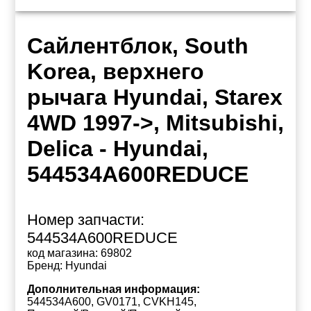
Сайлентблок, South
Korea, верхнего
рычага Hyundai, Starex
4WD 1997->, Mitsubishi,
Delica - Hyundai,
544534A600REDUCE
Номер запчасти:
544534A600REDUCE
код магазина:
69802
Бренд:
Hyundai
Дополнительная информация:
544534A600, GV0171, CVKH145,