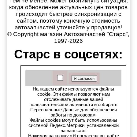
Тем не менее, может возникнуть ситуация,
когда обновление актуальных цен товаров
происходит быстрее синхронизации с
сайтом, поэтому конечную стоимость
автозапчастей уточняйте у продавцов!
© Copyright магазин Автозапчастей "Старс",
1997-2026
Старс в соцсетях:
Старс вКонтакте
Старс в YouTube
На нашем сайте используются файлы
Телеграм-канал
cookie. Эти файлы позволяют нам
отслеживать данные вашей
пользовательской активности и собирать
Старс на Drom.ru
Персональные Данные для обеспечения
работы по договорам.
Файлы cookies могут быть использованы
Старс в auto.ru
системой Яндекс.Метрики, установленной
на наш сайт.
Старс в картах Яндекс
Нажимая на кнопку «Я согласен» вы даёте