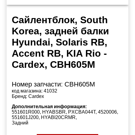
Сайлентблок, South
Korea, задней балки
Hyundai, Solaris RB,
Accent RB, KIA Rio -
Cardex, CBH605M
Номер запчасти:
CBH605M
код магазина:
41032
Бренд:
Cardex
Дополнительная информация:
551601R000, HYABSBR, PXCBA044T, 4520006,
551601J200, HYABI20CRMR,
Задний