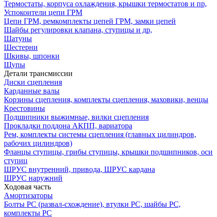
Термостаты, корпуса охлаждения, крышки термостатов и пр,
Успокоители цепи ГРМ
Цепи ГРМ, ремкомплекты цепей ГРМ, замки цепей
Шайбы регулировки клапана, ступицы и др,
Шатуны
Шестерни
Шкивы, шпонки
Щупы
Детали трансмиссии
Диски сцепления
Карданные валы
Корзины сцепления, комплекты сцепления, маховики, венцы
Крестовины
Подшипники выжимные, вилки сцепления
Прокладки поддона АКПП, вариатора
Рем, комплекты системы сцепления (главных цилиндров,
рабочих цилиндров)
Фланцы ступицы, грибы ступицы, крышки подшипников, оси
ступиц
ШРУС внутренний, привода, ШРУС кардана
ШРУС наружний
Ходовая часть
Амортизаторы
Болты РС (развал-схождение), втулки РС, шайбы РС,
комплекты РС