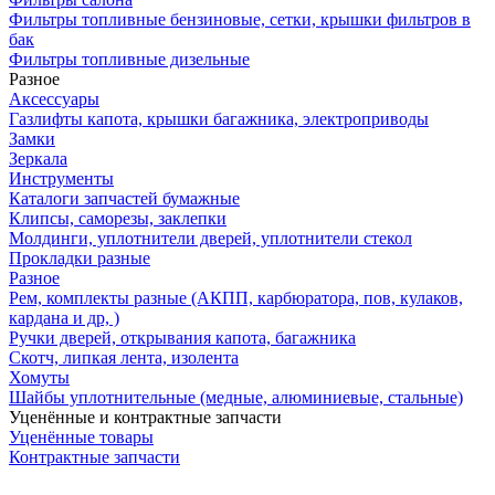
Фильтры топливные бензиновые, сетки, крышки фильтров в
бак
Фильтры топливные дизельные
Разное
Аксесcуары
Газлифты капота, крышки багажника, электроприводы
Замки
Зеркала
Инструменты
Каталоги запчастей бумажные
Клипсы, саморезы, заклепки
Молдинги, уплотнители дверей, уплотнители стекол
Прокладки разные
Разное
Рем, комплекты разные (АКПП, карбюратора, пов, кулаков,
кардана и др, )
Ручки дверей, открывания капота, багажника
Скотч, липкая лента, изолента
Хомуты
Шайбы уплотнительные (медные, алюминиевые, стальные)
Уценённые и контрактные запчасти
Уценённые товары
Контрактные запчасти