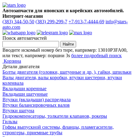
Автозапчасти для японских и корейских автомобилей.
Интернет-магазин
(383) 344-50-50
(383) 299-299-7
+7-913-7-4444-69
info@stars-
auto.com
Поиск автозапчастей
Вводите искомый номер без тире, например: 13010P3FA00,
или текст, например: поршни 3s
более подробный поиск
Корзина
Детали двигателя
Болты двигателя (головки, шатунные и др, ), гайки, шпильки
Валы двигателя, валы коробки, втулки шестерни, втулки
коленвала
Вкладыши коренные
Вкладыши шатунные
Втулки (вкладыши) распредвала
Втулки балансировочных валов
Втулки шатуна
Гидрокомпенсаторы, толкатели клапанов, рокеры
Гильзы
Гофры выпускной системы, фланцы, пламегасители,
стронгеры, приемные трубы