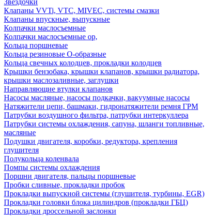
Звездочки
Клапаны VVTi, VTC, MIVEC, системы смазки
Клапаны впускные, выпускные
Колпачки маслосъемные
Колпачки маслосъемные ор,
Кольца поршневые
Кольца резиновые О-образные
Кольца свечных колодцев, прокладки колодцев
Крышки бензобака, крышки клапанов, крышки радиатора,
крышки маслозаливные, заглушки
Направляющие втулки клапанов
Насосы масляные, насосы подкачки, вакуумные насосы
Натяжители цепи, башмаки, гидронатяжители ремня ГРМ
Патрубки воздушного фильтра, патрубки интеркуллера
Патрубки системы охлаждения, сапуна, шланги топливные,
масляные
Подушки двигателя, коробки, редуктора, крепления
глушителя
Полукольца коленвала
Помпы системы охлаждения
Поршни двигателя, пальцы поршневые
Пробки сливные, прокладки пробок
Прокладки выпускной системы (глушителя, турбины, EGR)
Прокладки головки блока цилиндров (прокладки ГБЦ)
Прокладки дроссельной заслонки