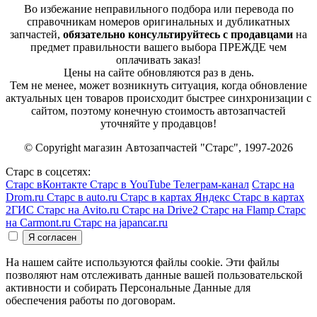
Во избежание неправильного подбора или перевода по
справочникам номеров оригинальных и дубликатных
запчастей,
обязательно консультируйтесь с продавцами
на
предмет правильности вашего выбора ПРЕЖДЕ чем
оплачивать заказ!
Цены на сайте обновляются раз в день.
Тем не менее, может возникнуть ситуация, когда обновление
актуальных цен товаров происходит быстрее синхронизации с
сайтом, поэтому конечную стоимость автозапчастей
уточняйте у продавцов!
© Copyright магазин Автозапчастей "Старс", 1997-2026
Старс в соцсетях:
Старс вКонтакте
Старс в YouTube
Телеграм-канал
Старс на
Drom.ru
Старс в auto.ru
Старс в картах Яндекс
Старс в картах
2ГИС
Старс на Avito.ru
Старс на Drive2
Старс на Flamp
Старс
на Carmont.ru
Старс на japancar.ru
На нашем сайте используются файлы cookie. Эти файлы
позволяют нам отслеживать данные вашей пользовательской
активности и собирать Персональные Данные для
обеспечения работы по договорам.