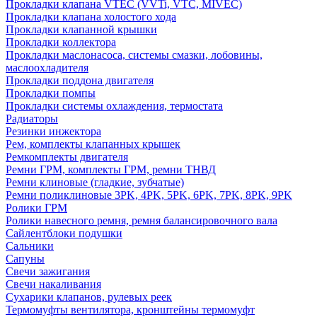
Прокладки клапана VTEC (VVTi, VTC, MIVEC)
Прокладки клапана холостого хода
Прокладки клапанной крышки
Прокладки коллектора
Прокладки маслонасоса, системы смазки, лобовины,
маслоохладителя
Прокладки поддона двигателя
Прокладки помпы
Прокладки системы охлаждения, термостата
Радиаторы
Резинки инжектора
Рем, комплекты клапанных крышек
Ремкомплекты двигателя
Ремни ГРМ, комплекты ГРМ, ремни ТНВД
Ремни клиновые (гладкие, зубчатые)
Ремни поликлиновые 3PK, 4PK, 5PK, 6PK, 7PK, 8PK, 9PK
Ролики ГРМ
Ролики навесного ремня, ремня балансировочного вала
Сайлентблоки подушки
Сальники
Сапуны
Свечи зажигания
Свечи накаливания
Сухарики клапанов, рулевых реек
Термомуфты вентилятора, кронштейны термомуфт