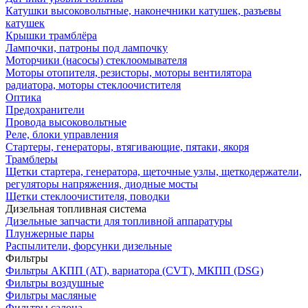
Катушки высоковольтные, наконечники катушек, разъевы
катушек
Крышки трамблёра
Лампочки, патроны под лампочку
Моторчики (насосы) стеклоомывателя
Моторы отопителя, резисторы, моторы вентилятора
радиатора, моторы стеклоочистителя
Оптика
Предохранители
Провода высоковольтные
Реле, блоки управления
Стартеры, генераторы, втягивающие, пятаки, якоря
Трамблеры
Щетки стартера, генератора, щеточные узлы, щеткодержатели,
регуляторы напряжения, диодные мосты
Щетки стеклоочистителя, поводки
Дизельная топливная система
Дизельные запчасти для топливной аппаратуры
Плунжерные пары
Распылители, форсунки дизельные
Фильтры
Фильтры АКПП (AT), вариатора (CVT), МКПП (DSG)
Фильтры воздушные
Фильтры масляные
Фильтры салона