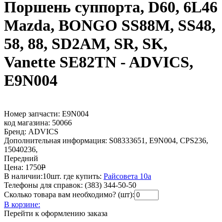
Поршень суппорта, D60, 6L46
Mazda, BONGO SS88M, SS48,
58, 88, SD2AM, SR, SK,
Vanette SE82TN - ADVICS,
E9N004
Номер запчасти:
E9N004
код магазина:
50066
Бренд:
ADVICS
Дополнительная информация:
S08333651, E9N004, CPS236,
15040236,
Передний
Цена:
1750
Р
В наличии:
10шт.
где купить:
Райсовета 10а
Телефоны для справок:
(383) 344-50-50
Сколько товара вам необходимо? (шт):
В корзине:
Перейти к оформлению заказа