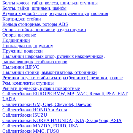
Болты колеса, гайки колеса, шпильки ступицы
Болты, гайки, шпильки, шайбы
Втулки ходовой части, втулки рулевого управления
Картриджи стойки
Кольца стопорные, роторы ABS
Опоры стойки, проставки, седла пружин
Опоры шаровые
Подшипники
Прокладки под пружину
Пружины подвески
Пыльники шаровых опор, рулевых наконечников,
направляющих, стабилизаторов
Пыльники ШРУС
Пыльники стойки, аммортизатора, отбойники
Резинки, втулки стабилизатора (бушинги), резинки разные
Рем, комплекты ступицы
Рычаги подвески, кулаки поворотные
Сайлентблоки EUROPE BMW, MB, VAG, Renault, PSA, FIAT,
LADA
Сайлентблоки GM, Opel, Chevrolet, Daewoo
Сайлентблоки HONDA и Acura
Сайлентблоки ISUZU
Сайлентблоки KOREA HYUNDAI, KIA, SsangYong, ASIA
Сайлентблоки MAZDA, FORD, USA
Сайлентблоки MMC, FUSO