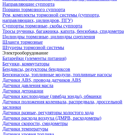
Направляющие суппорта
Поршни тормозного суппорта
Рем, комплекты тормозной системы (суппорта,
направляющих, цилиндров, ПГУ)
Суппорты тормозные, скобы суппорта
Тросы ручника, багажника, капота, бензобака, спидометра
Цилиндры тормозные, цилиндры сцепления
Шланги тормозные
Штуцеры тормозной системы
Электрооборудование
Батарейки (элементы питания)
Бегунки, коммутаторы
Бендиксы, редукторы бендиксов
Бензонасосы, топливные модули, топливные насосы
Датчики ABS, провода датчиков ABS
Датчики давления масла
Датчики детонации
Датчики кислородные (лямбда зонды), обманки
Датчики положения коленвала, распредвала, дроссельной
заслонки
Датчики разные, регуляторы холостого хода
Датчики расхода воздуха (ДМРВ, расходомеры)
Датчики скорости, смидометры
Датчики температуры
Датчики уровня топлива