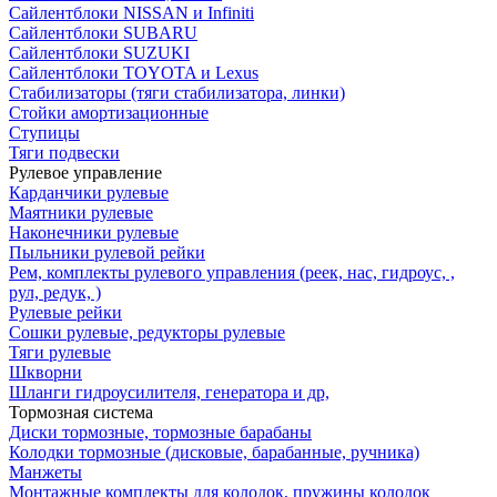
Сайлентблоки NISSAN и Infiniti
Сайлентблоки SUBARU
Сайлентблоки SUZUKI
Сайлентблоки TOYOTA и Lexus
Стабилизаторы (тяги стабилизатора, линки)
Стойки амортизационные
Ступицы
Тяги подвески
Рулевое управление
Карданчики рулевые
Маятники рулевые
Наконечники рулевые
Пыльники рулевой рейки
Рем, комплекты рулевого управления (реек, нас, гидроус, ,
рул, редук, )
Рулевые рейки
Сошки рулевые, редукторы рулевые
Тяги рулевые
Шкворни
Шланги гидроусилителя, генератора и др,
Тормозная система
Диски тормозные, тормозные барабаны
Колодки тормозные (дисковые, барабанные, ручника)
Манжеты
Монтажные комплекты для колодок, пружины колодок