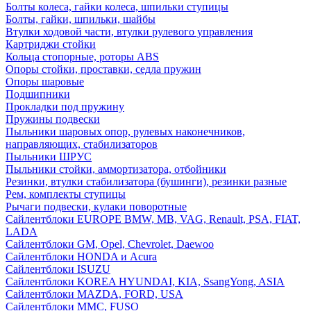
Болты колеса, гайки колеса, шпильки ступицы
Болты, гайки, шпильки, шайбы
Втулки ходовой части, втулки рулевого управления
Картриджи стойки
Кольца стопорные, роторы ABS
Опоры стойки, проставки, седла пружин
Опоры шаровые
Подшипники
Прокладки под пружину
Пружины подвески
Пыльники шаровых опор, рулевых наконечников,
направляющих, стабилизаторов
Пыльники ШРУС
Пыльники стойки, аммортизатора, отбойники
Резинки, втулки стабилизатора (бушинги), резинки разные
Рем, комплекты ступицы
Рычаги подвески, кулаки поворотные
Сайлентблоки EUROPE BMW, MB, VAG, Renault, PSA, FIAT,
LADA
Сайлентблоки GM, Opel, Chevrolet, Daewoo
Сайлентблоки HONDA и Acura
Сайлентблоки ISUZU
Сайлентблоки KOREA HYUNDAI, KIA, SsangYong, ASIA
Сайлентблоки MAZDA, FORD, USA
Сайлентблоки MMC, FUSO