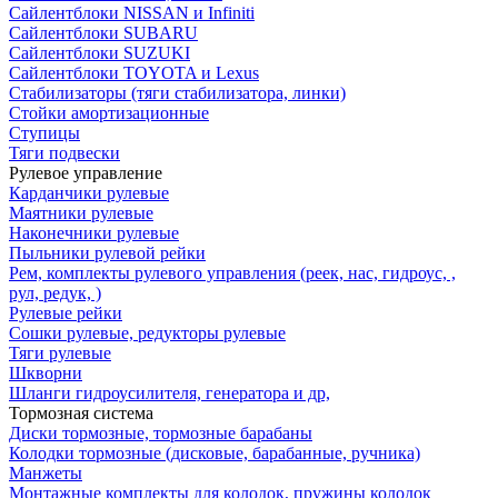
Сайлентблоки NISSAN и Infiniti
Сайлентблоки SUBARU
Сайлентблоки SUZUKI
Сайлентблоки TOYOTA и Lexus
Стабилизаторы (тяги стабилизатора, линки)
Стойки амортизационные
Ступицы
Тяги подвески
Рулевое управление
Карданчики рулевые
Маятники рулевые
Наконечники рулевые
Пыльники рулевой рейки
Рем, комплекты рулевого управления (реек, нас, гидроус, ,
рул, редук, )
Рулевые рейки
Сошки рулевые, редукторы рулевые
Тяги рулевые
Шкворни
Шланги гидроусилителя, генератора и др,
Тормозная система
Диски тормозные, тормозные барабаны
Колодки тормозные (дисковые, барабанные, ручника)
Манжеты
Монтажные комплекты для колодок, пружины колодок