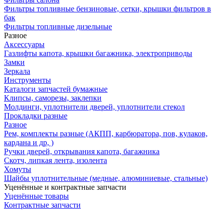
Фильтры топливные бензиновые, сетки, крышки фильтров в
бак
Фильтры топливные дизельные
Разное
Аксесcуары
Газлифты капота, крышки багажника, электроприводы
Замки
Зеркала
Инструменты
Каталоги запчастей бумажные
Клипсы, саморезы, заклепки
Молдинги, уплотнители дверей, уплотнители стекол
Прокладки разные
Разное
Рем, комплекты разные (АКПП, карбюратора, пов, кулаков,
кардана и др, )
Ручки дверей, открывания капота, багажника
Скотч, липкая лента, изолента
Хомуты
Шайбы уплотнительные (медные, алюминиевые, стальные)
Уценённые и контрактные запчасти
Уценённые товары
Контрактные запчасти