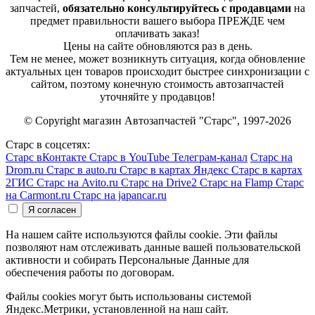
запчастей,
обязательно консультируйтесь с продавцами
на
предмет правильности вашего выбора ПРЕЖДЕ чем
оплачивать заказ!
Цены на сайте обновляются раз в день.
Тем не менее, может возникнуть ситуация, когда обновление
актуальных цен товаров происходит быстрее синхронизации с
сайтом, поэтому конечную стоимость автозапчастей
уточняйте у продавцов!
© Copyright магазин Автозапчастей "Старс", 1997-2026
Старс в соцсетях:
Старс вКонтакте
Старс в YouTube
Телеграм-канал
Старс на
Drom.ru
Старс в auto.ru
Старс в картах Яндекс
Старс в картах
2ГИС
Старс на Avito.ru
Старс на Drive2
Старс на Flamp
Старс
на Carmont.ru
Старс на japancar.ru
На нашем сайте используются файлы cookie. Эти файлы
позволяют нам отслеживать данные вашей пользовательской
активности и собирать Персональные Данные для
обеспечения работы по договорам.
Файлы cookies могут быть использованы системой
Яндекс.Метрики, установленной на наш сайт.