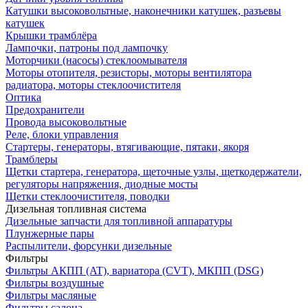
Катушки высоковольтные, наконечники катушек, разъевы
катушек
Крышки трамблёра
Лампочки, патроны под лампочку
Моторчики (насосы) стеклоомывателя
Моторы отопителя, резисторы, моторы вентилятора
радиатора, моторы стеклоочистителя
Оптика
Предохранители
Провода высоковольтные
Реле, блоки управления
Стартеры, генераторы, втягивающие, пятаки, якоря
Трамблеры
Щетки стартера, генератора, щеточные узлы, щеткодержатели,
регуляторы напряжения, диодные мосты
Щетки стеклоочистителя, поводки
Дизельная топливная система
Дизельные запчасти для топливной аппаратуры
Плунжерные пары
Распылители, форсунки дизельные
Фильтры
Фильтры АКПП (AT), вариатора (CVT), МКПП (DSG)
Фильтры воздушные
Фильтры масляные
Фильтры салона