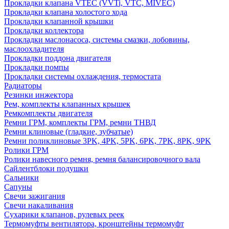
Прокладки клапана VTEC (VVTi, VTC, MIVEC)
Прокладки клапана холостого хода
Прокладки клапанной крышки
Прокладки коллектора
Прокладки маслонасоса, системы смазки, лобовины,
маслоохладителя
Прокладки поддона двигателя
Прокладки помпы
Прокладки системы охлаждения, термостата
Радиаторы
Резинки инжектора
Рем, комплекты клапанных крышек
Ремкомплекты двигателя
Ремни ГРМ, комплекты ГРМ, ремни ТНВД
Ремни клиновые (гладкие, зубчатые)
Ремни поликлиновые 3PK, 4PK, 5PK, 6PK, 7PK, 8PK, 9PK
Ролики ГРМ
Ролики навесного ремня, ремня балансировочного вала
Сайлентблоки подушки
Сальники
Сапуны
Свечи зажигания
Свечи накаливания
Сухарики клапанов, рулевых реек
Термомуфты вентилятора, кронштейны термомуфт