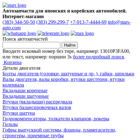
Автозапчасти для японских и корейских автомобилей.
Интернет-магазин
(383) 344-50-50
(383) 299-299-7
+7-913-7-4444-69
info@stars-
auto.com
Поиск автозапчастей
Вводите искомый номер без тире, например: 13010P3FA00,
или текст, например: поршни 3s
более подробный поиск
Корзина
Детали двигателя
Болты двигателя (головки, шатунные и др, ), гайки, шпильки
Валы двигателя, валы коробки, втулки шестерни, втулки
коленвала
Вкладыши коренные
Вкладыши шатунные
Втулки (вкладыши) распредвала
Втулки балансировочных валов
Втулки шатуна
Гидрокомпенсаторы, толкатели клапанов, рокеры
Гильзы
Гофры выпускной системы, фланцы, пламегасители,
стронгеры, приемные трубы