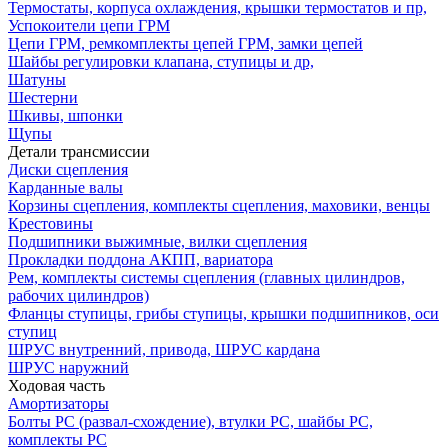
Термостаты, корпуса охлаждения, крышки термостатов и пр,
Успокоители цепи ГРМ
Цепи ГРМ, ремкомплекты цепей ГРМ, замки цепей
Шайбы регулировки клапана, ступицы и др,
Шатуны
Шестерни
Шкивы, шпонки
Щупы
Детали трансмиссии
Диски сцепления
Карданные валы
Корзины сцепления, комплекты сцепления, маховики, венцы
Крестовины
Подшипники выжимные, вилки сцепления
Прокладки поддона АКПП, вариатора
Рем, комплекты системы сцепления (главных цилиндров,
рабочих цилиндров)
Фланцы ступицы, грибы ступицы, крышки подшипников, оси
ступиц
ШРУС внутренний, привода, ШРУС кардана
ШРУС наружний
Ходовая часть
Амортизаторы
Болты РС (развал-схождение), втулки РС, шайбы РС,
комплекты РС