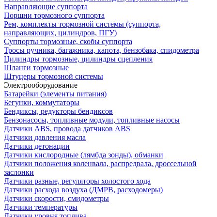
Направляющие суппорта
Поршни тормозного суппорта
Рем, комплекты тормозной системы (суппорта,
направляющих, цилиндров, ПГУ)
Суппорты тормозные, скобы суппорта
Тросы ручника, багажника, капота, бензобака, спидометра
Цилиндры тормозные, цилиндры сцепления
Шланги тормозные
Штуцеры тормозной системы
Электрооборудование
Батарейки (элементы питания)
Бегунки, коммутаторы
Бендиксы, редукторы бендиксов
Бензонасосы, топливные модули, топливные насосы
Датчики ABS, провода датчиков ABS
Датчики давления масла
Датчики детонации
Датчики кислородные (лямбда зонды), обманки
Датчики положения коленвала, распредвала, дроссельной
заслонки
Датчики разные, регуляторы холостого хода
Датчики расхода воздуха (ДМРВ, расходомеры)
Датчики скорости, смидометры
Датчики температуры
Датчики уровня топлива