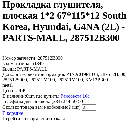
Прокладка глушителя,
плоская 1*2 67*115*12 South
Korea, Hyundai, G4NA (2L) -
PARTS-MALL, 287512B300
Номер запчасти:
287512B300
код магазина:
51349
Бренд:
PARTS-MALL
Дополнительная информация:
P1NA019PLUS, 287512B300,
287512S000, 287511M100, 287511M100, KV12B300
metal
Цена:
270
Р
В наличии:
6шт.
где купить:
Райсовета 10а
Телефоны для справок:
(383) 344-50-50
Сколько товара вам необходимо? (шт):
В корзине:
Перейти к оформлению заказа