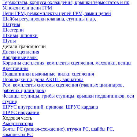
Термостаты, корпуса охлаждения, крышки термостатов и пр,
Успокоители цепи ГРМ
Цепи ГРМ, ремкомплекты цепей ГРМ, замки цепей
Шайбы регулировки клапана, ступицы и др,
Шатуны
Шестерни
Шкивы, шпонки
Щупы
Детали трансмиссии
Диски сцепления
Карданные валы
Корзины сцепления, комплекты сцепления, маховики, венцы
Крестовины
Подшипники выжимные, вилки сцепления
Прокладки поддона АКПП, вариатора
Рем, комплекты системы сцепления (главных цилиндров,
рабочих цилиндров)
Фланцы ступицы, грибы ступицы, крышки подшипников, оси
ступиц
ШРУС внутренний, привода, ШРУС кардана
ШРУС наружний
Ходовая часть
Амортизаторы
Болты РС (развал-схождение), втулки РС, шайбы РС,
комплекты РС