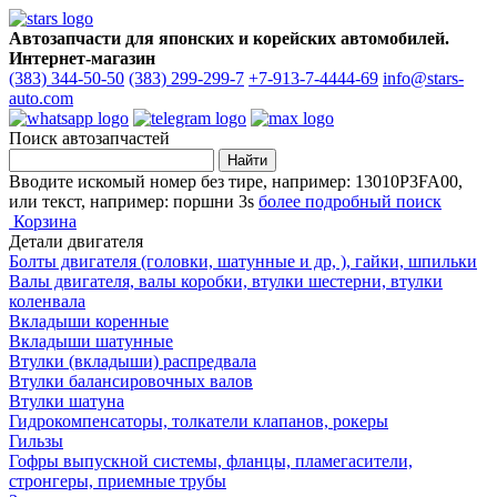
Автозапчасти для японских и корейских автомобилей.
Интернет-магазин
(383) 344-50-50
(383) 299-299-7
+7-913-7-4444-69
info@stars-
auto.com
Поиск автозапчастей
Вводите искомый номер без тире, например: 13010P3FA00,
или текст, например: поршни 3s
более подробный поиск
Корзина
Детали двигателя
Болты двигателя (головки, шатунные и др, ), гайки, шпильки
Валы двигателя, валы коробки, втулки шестерни, втулки
коленвала
Вкладыши коренные
Вкладыши шатунные
Втулки (вкладыши) распредвала
Втулки балансировочных валов
Втулки шатуна
Гидрокомпенсаторы, толкатели клапанов, рокеры
Гильзы
Гофры выпускной системы, фланцы, пламегасители,
стронгеры, приемные трубы