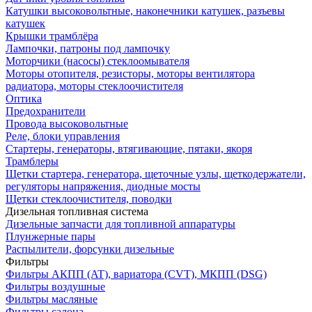
Катушки высоковольтные, наконечники катушек, разъевы
катушек
Крышки трамблёра
Лампочки, патроны под лампочку
Моторчики (насосы) стеклоомывателя
Моторы отопителя, резисторы, моторы вентилятора
радиатора, моторы стеклоочистителя
Оптика
Предохранители
Провода высоковольтные
Реле, блоки управления
Стартеры, генераторы, втягивающие, пятаки, якоря
Трамблеры
Щетки стартера, генератора, щеточные узлы, щеткодержатели,
регуляторы напряжения, диодные мосты
Щетки стеклоочистителя, поводки
Дизельная топливная система
Дизельные запчасти для топливной аппаратуры
Плунжерные пары
Распылители, форсунки дизельные
Фильтры
Фильтры АКПП (AT), вариатора (CVT), МКПП (DSG)
Фильтры воздушные
Фильтры масляные
Фильтры салона