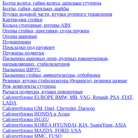
Болты колеса, гайки колеса, шпильки ступицы
Болты, гайки, шпильки, шайбы
Втулки ходовой части, втулки рулевого управления
Картриджи стойки
Кольца стопорные, роторы ABS
Опоры стойки, проставки, седла пружин
Опоры шаровые
Подшипники
Прокладки под пружину
Пружины подвески
Пыльники шаровых опор, рулевых наконечников,
направляющих, стабилизаторов
Пыльники ШРУС
Пыльники стойки, аммортизатора, отбойники
Резинки, втулки стабилизатора (бушинги), резинки разные
Рем, комплекты ступицы
Рычаги подвески, кулаки поворотные
Сайлентблоки EUROPE BMW, MB, VAG, Renault, PSA, FIAT,
LADA
Сайлентблоки GM, Opel, Chevrolet, Daewoo
Сайлентблоки HONDA и Acura
Сайлентблоки ISUZU
Сайлентблоки KOREA HYUNDAI, KIA, SsangYong, ASIA
Сайлентблоки MAZDA, FORD, USA
Сайлентблоки MMC, FUSO