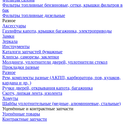
Фильтры топливные бензиновые, сетки, крышки фильтров в
бак
Фильтры топливные дизельные
Разное
Аксесcуары
Газлифты капота, крышки багажника, электроприводы
Замки
Зеркала
Инструменты
Каталоги запчастей бумажные
Клипсы, саморезы, заклепки
Молдинги, уплотнители дверей, уплотнители стекол
Прокладки разные
Разное
Рем, комплекты разные (АКПП, карбюратора, пов, кулаков,
кардана и др, )
Ручки дверей, открывания капота, багажника
Скотч, липкая лента, изолента
Хомуты
Шайбы уплотнительные (медные, алюминиевые, стальные)
Уценённые и контрактные запчасти
Уценённые товары
Контрактные запчасти