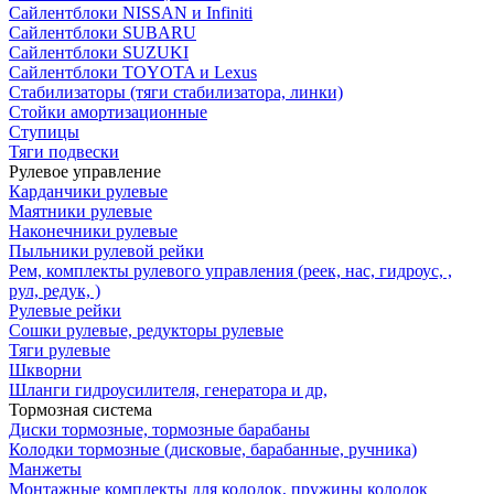
Сайлентблоки NISSAN и Infiniti
Сайлентблоки SUBARU
Сайлентблоки SUZUKI
Сайлентблоки TOYOTA и Lexus
Стабилизаторы (тяги стабилизатора, линки)
Стойки амортизационные
Ступицы
Тяги подвески
Рулевое управление
Карданчики рулевые
Маятники рулевые
Наконечники рулевые
Пыльники рулевой рейки
Рем, комплекты рулевого управления (реек, нас, гидроус, ,
рул, редук, )
Рулевые рейки
Сошки рулевые, редукторы рулевые
Тяги рулевые
Шкворни
Шланги гидроусилителя, генератора и др,
Тормозная система
Диски тормозные, тормозные барабаны
Колодки тормозные (дисковые, барабанные, ручника)
Манжеты
Монтажные комплекты для колодок, пружины колодок