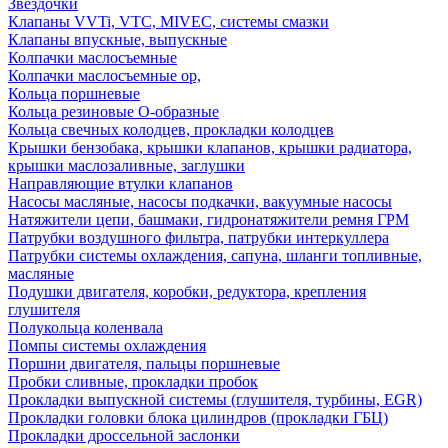
Звездочки
Клапаны VVTi, VTC, MIVEC, системы смазки
Клапаны впускные, выпускные
Колпачки маслосъемные
Колпачки маслосъемные ор,
Кольца поршневые
Кольца резиновые О-образные
Кольца свечных колодцев, прокладки колодцев
Крышки бензобака, крышки клапанов, крышки радиатора,
крышки маслозаливные, заглушки
Направляющие втулки клапанов
Насосы масляные, насосы подкачки, вакуумные насосы
Натяжители цепи, башмаки, гидронатяжители ремня ГРМ
Патрубки воздушного фильтра, патрубки интеркуллера
Патрубки системы охлаждения, сапуна, шланги топливные,
масляные
Подушки двигателя, коробки, редуктора, крепления
глушителя
Полукольца коленвала
Помпы системы охлаждения
Поршни двигателя, пальцы поршневые
Пробки сливные, прокладки пробок
Прокладки выпускной системы (глушителя, турбины, EGR)
Прокладки головки блока цилиндров (прокладки ГБЦ)
Прокладки дроссельной заслонки