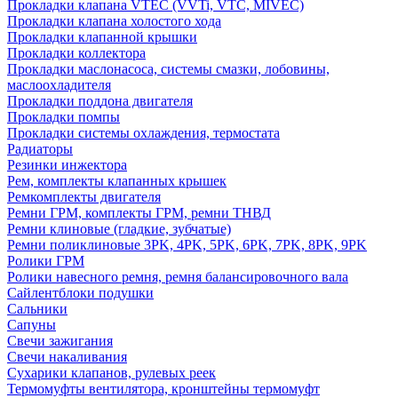
Прокладки клапана VTEC (VVTi, VTC, MIVEC)
Прокладки клапана холостого хода
Прокладки клапанной крышки
Прокладки коллектора
Прокладки маслонасоса, системы смазки, лобовины,
маслоохладителя
Прокладки поддона двигателя
Прокладки помпы
Прокладки системы охлаждения, термостата
Радиаторы
Резинки инжектора
Рем, комплекты клапанных крышек
Ремкомплекты двигателя
Ремни ГРМ, комплекты ГРМ, ремни ТНВД
Ремни клиновые (гладкие, зубчатые)
Ремни поликлиновые 3PK, 4PK, 5PK, 6PK, 7PK, 8PK, 9PK
Ролики ГРМ
Ролики навесного ремня, ремня балансировочного вала
Сайлентблоки подушки
Сальники
Сапуны
Свечи зажигания
Свечи накаливания
Сухарики клапанов, рулевых реек
Термомуфты вентилятора, кронштейны термомуфт