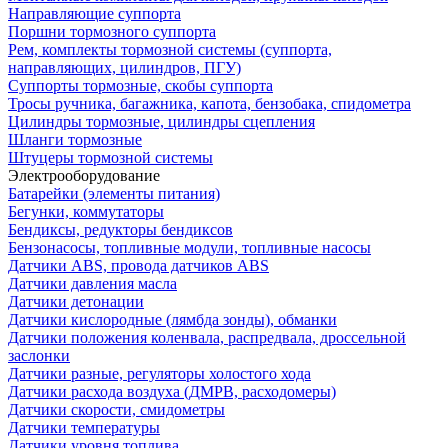
Направляющие суппорта
Поршни тормозного суппорта
Рем, комплекты тормозной системы (суппорта,
направляющих, цилиндров, ПГУ)
Суппорты тормозные, скобы суппорта
Тросы ручника, багажника, капота, бензобака, спидометра
Цилиндры тормозные, цилиндры сцепления
Шланги тормозные
Штуцеры тормозной системы
Электрооборудование
Батарейки (элементы питания)
Бегунки, коммутаторы
Бендиксы, редукторы бендиксов
Бензонасосы, топливные модули, топливные насосы
Датчики ABS, провода датчиков ABS
Датчики давления масла
Датчики детонации
Датчики кислородные (лямбда зонды), обманки
Датчики положения коленвала, распредвала, дроссельной
заслонки
Датчики разные, регуляторы холостого хода
Датчики расхода воздуха (ДМРВ, расходомеры)
Датчики скорости, смидометры
Датчики температуры
Датчики уровня топлива