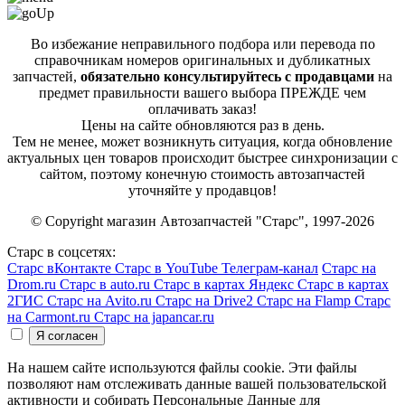
Во избежание неправильного подбора или перевода по
справочникам номеров оригинальных и дубликатных
запчастей,
обязательно консультируйтесь с продавцами
на
предмет правильности вашего выбора ПРЕЖДЕ чем
оплачивать заказ!
Цены на сайте обновляются раз в день.
Тем не менее, может возникнуть ситуация, когда обновление
актуальных цен товаров происходит быстрее синхронизации с
сайтом, поэтому конечную стоимость автозапчастей
уточняйте у продавцов!
© Copyright магазин Автозапчастей "Старс", 1997-2026
Старс в соцсетях:
Старс вКонтакте
Старс в YouTube
Телеграм-канал
Старс на
Drom.ru
Старс в auto.ru
Старс в картах Яндекс
Старс в картах
2ГИС
Старс на Avito.ru
Старс на Drive2
Старс на Flamp
Старс
на Carmont.ru
Старс на japancar.ru
На нашем сайте используются файлы cookie. Эти файлы
позволяют нам отслеживать данные вашей пользовательской
активности и собирать Персональные Данные для