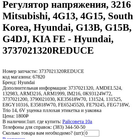
Регулятор напряжения, 3216
Mitsubishi, 4G13, 4G15, South
Korea, Hyundai, G13B, G15B,
G4DJ, KIA FE - Hyundai,
3737021320REDUCE
Номер запчасти:
3737021320REDUCE
код магазина:
67820
Бренд:
Hyundai
Дополнительная информация:
3737021320, AMDEL524,
132983, ARM3216, ARM1999, IM216, 0K93124W72,
3737021200, 3790021030, KE35618W70, 131524, 131525,
E8GY10316, E35818W70, FE65245520, FE79245, FEG718W,
Trio 14, 6V уценка пллохая этикетка и уаковка
Цена:
1800
Р
В наличии:
1шт.
где купить:
Райсовета 10а
Телефоны для справок:
(383) 344-50-50
Сколько товара вам необходимо? (шт):