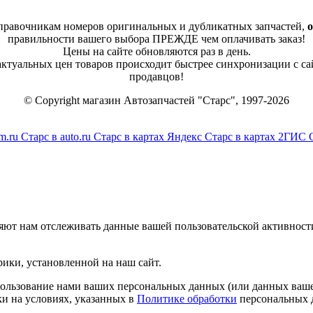
справочникам номеров оригинальных и дубликатных запчастей,
о
правильности вашего выбора ПРЕЖДЕ чем оплачивать заказ!
Цены на сайте обновляются раз в день.
 актуальных цен товаров происходит быстрее синхронизации с са
продавцов!
© Copyright магазин Автозапчастей "Старс", 1997-2026
m.ru
Старс в auto.ru
Старс в картах Яндекс
Старс в картах 2ГИС
яют нам отслеживать данные вашей пользовательской активност
ики, установленной на наш сайт.
спользование нами ваших персональных данных (или данных ваше
и на условиях, указанных в
Политике обработки
персональных 