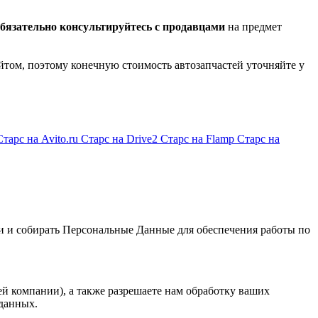
бязательно консультируйтесь с продавцами
на предмет
йтом, поэтому конечную стоимость автозапчастей уточняйте у
Старс на Avito.ru
Старс на Drive2
Старс на Flamp
Старс на
и и собирать Персональные Данные для обеспечения работы по
й компании), а также разрешаете нам обработку ваших
данных.