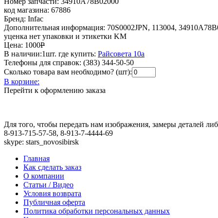
Номер запчасти:
34910A78B02000
код магазина:
67886
Бренд:
Infac
Дополнительная информация:
70S0002JPN, 113004, 34910A78B
уценка нет упаковки и этикетки KM
Цена:
1000
Р
В наличии:
1шт.
где купить:
Райсовета 10а
Телефоны для справок:
(383) 344-50-50
Сколько товара вам необходимо? (шт):
В корзине:
Перейти к оформлению заказа
Для того, чтобы передать нам изображения, замеры деталей л
8-913-715-57-58, 8-913-7-4444-69
skype: stars_novosibirsk
Главная
Как сделать заказ
О компании
Статьи / Видео
Условия возврата
Публичная оферта
Политика обработки персональных данных