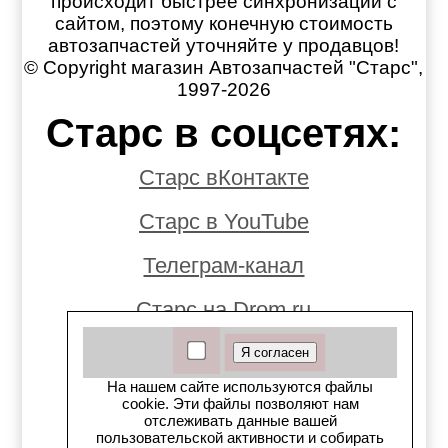
происходит быстрее синхронизации с
сайтом, поэтому конечную стоимость
автозапчастей уточняйте у продавцов!
© Copyright магазин Автозапчастей "Старс",
1997-2026
Старс в соцсетях:
Старс вКонтакте
Старс в YouTube
Телеграм-канал
Старс на Drom.ru
Старс в auto.ru
На нашем сайте используются файлы
Старс в картах Яндекс
cookie. Эти файлы позволяют нам
отслеживать данные вашей
пользовательской активности и собирать
Старс в картах 2ГИС