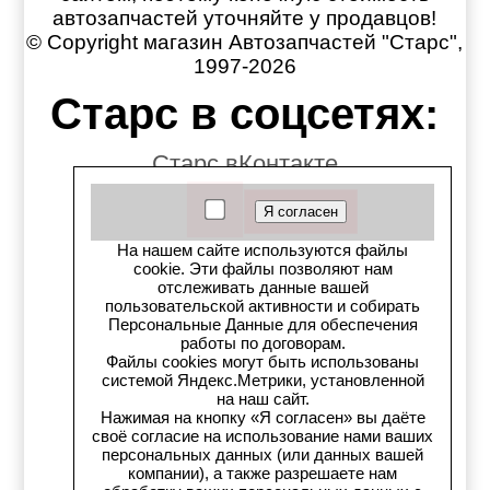
автозапчастей уточняйте у продавцов!
© Copyright магазин Автозапчастей "Старс",
1997-2026
Старс в соцсетях:
Старс вКонтакте
Старс в YouTube
На нашем сайте используются файлы
Телеграм-канал
cookie. Эти файлы позволяют нам
отслеживать данные вашей
Старс на Drom.ru
пользовательской активности и собирать
Персональные Данные для обеспечения
работы по договорам.
Старс в auto.ru
Файлы cookies могут быть использованы
системой Яндекс.Метрики, установленной
на наш сайт.
Старс в картах Яндекс
Нажимая на кнопку «Я согласен» вы даёте
своё согласие на использование нами ваших
Старс в картах 2ГИС
персональных данных (или данных вашей
компании), а также разрешаете нам