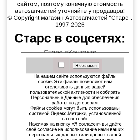
сайтом, поэтому конечную стоимость
автозапчастей уточняйте у продавцов!
© Copyright магазин Автозапчастей "Старс",
1997-2026
Старс в соцсетях:
Старс вКонтакте
Старс в YouTube
На нашем сайте используются файлы
Телеграм-канал
cookie. Эти файлы позволяют нам
отслеживать данные вашей
пользовательской активности и собирать
Старс на Drom.ru
Персональные Данные для обеспечения
работы по договорам.
Старс в auto.ru
Файлы cookies могут быть использованы
системой Яндекс.Метрики, установленной
на наш сайт.
Старс в картах Яндекс
Нажимая на кнопку «Я согласен» вы даёте
своё согласие на использование нами ваших
Старс в картах 2ГИС
персональных данных (или данных вашей
компании), а также разрешаете нам