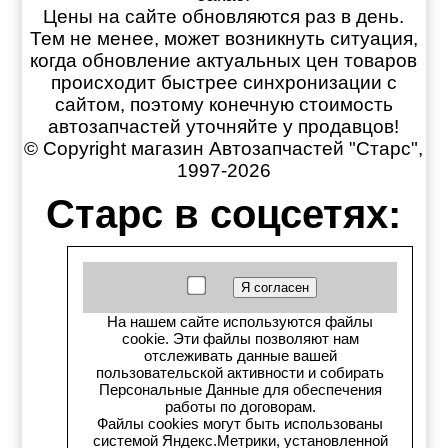
Цены на сайте обновляются раз в день.
Тем не менее, может возникнуть ситуация,
когда обновление актуальных цен товаров
происходит быстрее синхронизации с
сайтом, поэтому конечную стоимость
автозапчастей уточняйте у продавцов!
© Copyright магазин Автозапчастей "Старс",
1997-2026
Старс в соцсетях:
Старс вКонтакте
Старс в YouTube
На нашем сайте используются файлы
cookie. Эти файлы позволяют нам
Телеграм-канал
отслеживать данные вашей
пользовательской активности и собирать
Старс на Drom.ru
Персональные Данные для обеспечения
работы по договорам.
Файлы cookies могут быть использованы
Старс в auto.ru
системой Яндекс.Метрики, установленной