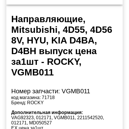
Направляющие,
Mitsubishi, 4D55, 4D56
8V, HYU, KIA D4BA,
D4BH выпуск цена
за1шт - ROCKY,
VGMB011
Номер запчасти:
VGMB011
код магазина:
71718
Бренд:
ROCKY
Дополнительная информация:
VAG92323, 012171, VGMB011, 2211542520,
012171, MD050527
EX цена за1шт