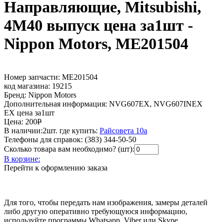
Направляющие, Mitsubishi,
4M40 выпуск цена за1шт -
Nippon Motors, ME201504
Номер запчасти:
ME201504
код магазина:
19215
Бренд:
Nippon Motors
Дополнительная информация:
NVG607EX, NVG607INEX
EX цена за1шт
Цена:
200
Р
В наличии:
2шт.
где купить:
Райсовета 10а
Телефоны для справок:
(383) 344-50-50
Сколько товара вам необходимо? (шт):
В корзине:
Перейти к оформлению заказа
Для того, чтобы передать нам изображения, замеры деталей
либо другую оперативно требующуюся информацию,
используйте программы Whatsapp, Viber или Skype.