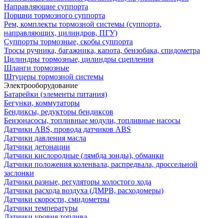
Направляющие суппорта
Поршни тормозного суппорта
Рем, комплекты тормозной системы (суппорта,
направляющих, цилиндров, ПГУ)
Суппорты тормозные, скобы суппорта
Тросы ручника, багажника, капота, бензобака, спидометра
Цилиндры тормозные, цилиндры сцепления
Шланги тормозные
Штуцеры тормозной системы
Электрооборудование
Батарейки (элементы питания)
Бегунки, коммутаторы
Бендиксы, редукторы бендиксов
Бензонасосы, топливные модули, топливные насосы
Датчики ABS, провода датчиков ABS
Датчики давления масла
Датчики детонации
Датчики кислородные (лямбда зонды), обманки
Датчики положения коленвала, распредвала, дроссельной
заслонки
Датчики разные, регуляторы холостого хода
Датчики расхода воздуха (ДМРВ, расходомеры)
Датчики скорости, смидометры
Датчики температуры
Датчики уровня топлива