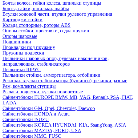
Болты колеса, гайки колеса, шпильки ступицы
Болты, гайки, шпильки, шайбы
Втулки ходовой части, втулки рулевого управления
Картриджи стойки
Кольца стопорные, роторы ABS
Опоры стойки, проставки, седла пружин
Опоры шаровые
Подшипники
Прокладки под пружину
Пружины подвески
Пыльники шаровых опор, рулевых наконечников,
направляющих, стабилизаторов
Пыльники ШРУС
Пыльники стойки, аммортизатора, отбойники
Резинки, втулки стабилизатора (бушинги), резинки разные
Рем, комплекты ступицы
Рычаги подвески, кулаки поворотные
Сайлентблоки EUROPE BMW, MB, VAG, Renault, PSA, FIAT,
LADA
Сайлентблоки GM, Opel, Chevrolet, Daewoo
Сайлентблоки HONDA и Acura
Сайлентблоки ISUZU
Сайлентблоки KOREA HYUNDAI, KIA, SsangYong, ASIA
Сайлентблоки MAZDA, FORD, USA
Сайлентблоки MMC, FUSO