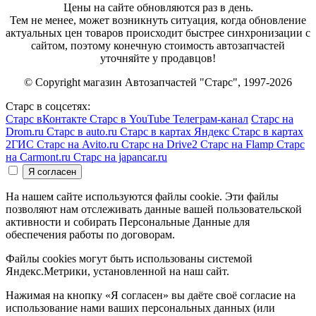
Цены на сайте обновляются раз в день.
Тем не менее, может возникнуть ситуация, когда обновление
актуальных цен товаров происходит быстрее синхронизации с
сайтом, поэтому конечную стоимость автозапчастей
уточняйте у продавцов!
© Copyright магазин Автозапчастей "Старс", 1997-2026
Старс в соцсетях:
Старс вКонтакте
Старс в YouTube
Телеграм-канал
Старс на
Drom.ru
Старс в auto.ru
Старс в картах Яндекс
Старс в картах
2ГИС
Старс на Avito.ru
Старс на Drive2
Старс на Flamp
Старс
на Carmont.ru
Старс на japancar.ru
На нашем сайте используются файлы cookie. Эти файлы
позволяют нам отслеживать данные вашей пользовательской
активности и собирать Персональные Данные для
обеспечения работы по договорам.
Файлы cookies могут быть использованы системой
Яндекс.Метрики, установленной на наш сайт.
Нажимая на кнопку «Я согласен» вы даёте своё согласие на
использование нами ваших персональных данных (или