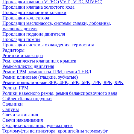
Прокладки клапана VTEC (VVTi, VTC, MIVEC)
Прокладки клапана холостого хода
Прокладки клапанной крышки
Прокладки коллектора
Прокладки маслонасоса, системы смазки, лобовины,
маслоохладителя
Прокладки поддона двигателя
Прокладки помпы
Прокладки системы охлаждения, термостата
Радиаторы
Резинки инжектора
Рем, комплекты клапанных крышек
Ремкомплекты двигателя
Ремни ГРМ, комплекты ГРМ, ремни ТНВД
Ремни клиновые (гладкие, зубчатые)
Ремни поликлиновые 3PK, 4PK, 5PK, 6PK, 7PK, 8PK, 9PK
Ролики ГРМ
Ролики навесного ремня, ремня балансировочного вала
Сайлентблоки подушки
Сальники
Сапуны
Свечи зажигания
Свечи накаливания
Сухарики клапанов, рулевых реек
Термомуфты вентилятора, кронштейны термомуфт