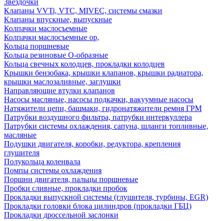
Звездочки
Клапаны VVTi, VTC, MIVEC, системы смазки
Клапаны впускные, выпускные
Колпачки маслосъемные
Колпачки маслосъемные ор,
Кольца поршневые
Кольца резиновые О-образные
Кольца свечных колодцев, прокладки колодцев
Крышки бензобака, крышки клапанов, крышки радиатора,
крышки маслозаливные, заглушки
Направляющие втулки клапанов
Насосы масляные, насосы подкачки, вакуумные насосы
Натяжители цепи, башмаки, гидронатяжители ремня ГРМ
Патрубки воздушного фильтра, патрубки интеркуллера
Патрубки системы охлаждения, сапуна, шланги топливные,
масляные
Подушки двигателя, коробки, редуктора, крепления
глушителя
Полукольца коленвала
Помпы системы охлаждения
Поршни двигателя, пальцы поршневые
Пробки сливные, прокладки пробок
Прокладки выпускной системы (глушителя, турбины, EGR)
Прокладки головки блока цилиндров (прокладки ГБЦ)
Прокладки дроссельной заслонки