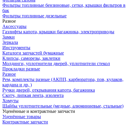
Фильтры топливные бензиновые, сетки, крышки фильтров в
бак
Фильтры топливные дизельные
Разное
Аксесcуары
Газлифты капота, крышки багажника, электроприводы
Замки
Зеркала
Инструменты
Каталоги запчастей бумажные
Клипсы, саморезы, заклепки
Молдинги, уплотнители дверей, уплотнители стекол
Прокладки разные
Разное
Рем, комплекты разные (АКПП, карбюратора, пов, кулаков,
кардана и др, )
Ручки дверей, открывания капота, багажника
Скотч, липкая лента, изолента
Хомуты
Шайбы уплотнительные (медные, алюминиевые, стальные)
Уценённые и контрактные запчасти
Уценённые товары
Контрактные запчасти