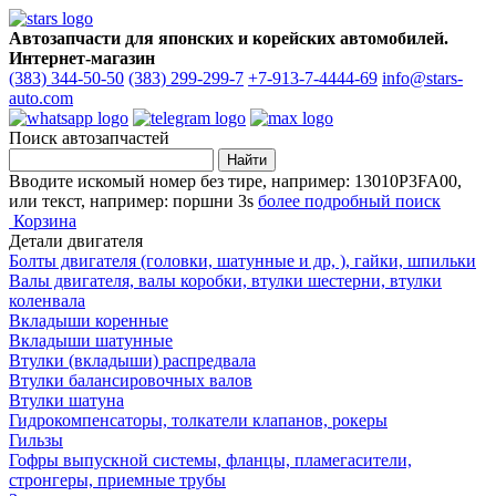
Автозапчасти для японских и корейских автомобилей.
Интернет-магазин
(383) 344-50-50
(383) 299-299-7
+7-913-7-4444-69
info@stars-
auto.com
Поиск автозапчастей
Вводите искомый номер без тире, например: 13010P3FA00,
или текст, например: поршни 3s
более подробный поиск
Корзина
Детали двигателя
Болты двигателя (головки, шатунные и др, ), гайки, шпильки
Валы двигателя, валы коробки, втулки шестерни, втулки
коленвала
Вкладыши коренные
Вкладыши шатунные
Втулки (вкладыши) распредвала
Втулки балансировочных валов
Втулки шатуна
Гидрокомпенсаторы, толкатели клапанов, рокеры
Гильзы
Гофры выпускной системы, фланцы, пламегасители,
стронгеры, приемные трубы