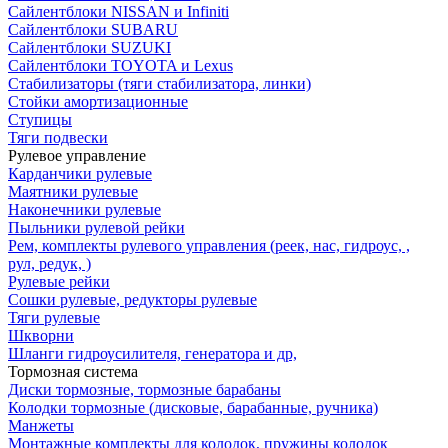
Сайлентблоки NISSAN и Infiniti
Сайлентблоки SUBARU
Сайлентблоки SUZUKI
Сайлентблоки TOYOTA и Lexus
Стабилизаторы (тяги стабилизатора, линки)
Стойки амортизационные
Ступицы
Тяги подвески
Рулевое управление
Карданчики рулевые
Маятники рулевые
Наконечники рулевые
Пыльники рулевой рейки
Рем, комплекты рулевого управления (реек, нас, гидроус, ,
рул, редук, )
Рулевые рейки
Сошки рулевые, редукторы рулевые
Тяги рулевые
Шкворни
Шланги гидроусилителя, генератора и др,
Тормозная система
Диски тормозные, тормозные барабаны
Колодки тормозные (дисковые, барабанные, ручника)
Манжеты
Монтажные комплекты для колодок, пружины колодок