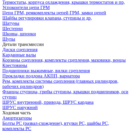
Термостаты, корпуса охлаждения, крышки термостатов и пр,
Успокоители цепи ГРМ
Цепи ГРМ, ремкомплекты цепей ГРМ, замки цепей
Шайбы регулировки клапана, ступицы и др,
Шатуны
Шестерни
Шкивы, шпонки
Щупы
Детали трансмиссии
Диски сцепления
Карданные валы
Корзины сцепления, комплекты сцепления, маховики, венцы
Крестовины
Подшипники выжимные, вилки сцепления
Прокладки поддона АКПП, вариатора
Рем, комплекты системы сцепления (главных цилиндров,
рабочих цилиндров)
Фланцы ступицы, грибы ступицы, крышки подшипников, оси
ступиц
ШРУС внутренний, привода, ШРУС кардана
ШРУС наружний
Ходовая часть
Амортизаторы
Болты РС (развал-схождение), втулки РС, шайбы РС,
комплекты РС