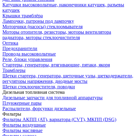
Катушки высоковольтные, наконечники катушек, разъевы
катушек
Крышки трамблёра
Лампочки, патроны под лампочку
Моторчики (насосы) стеклоомывателя
Моторы отопителя, резисторы, моторы вентилятора
радиатора, моторы стеклоочистителя
Оптика
Предохранители
Провода высоковольтные
Реле, блоки управления
Стартеры, генераторы, втягивающие, пятаки, якоря
Трамблеры
Щетки стартера, генератора, щеточные узлы, щеткодержатели,
регуляторы напряжения, диодные мосты
Щетки стеклоочистителя, поводки
Дизельная топливная система
Дизельные запчасти для топливной аппаратуры
Плунжерные пары
Распылители, форсунки дизельные
Фильтры
Фильтры АКПП (AT), вариатора (CVT), МКПП (DSG)
Фильтры воздушные
Фильтры масляные
Фильтры салона