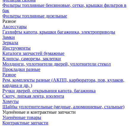
Фильтры топливные бензиновые, сетки, крышки фильтров в
бак
Фильтры топливные дизельные
Разное
Аксесcуары
Газлифты капота, крышки багажника, электроприводы
Замки
Зеркала
Инструменты
Каталоги запчастей бумажные
Клипсы, саморезы, заклепки
Молдинги, уплотнители дверей, уплотнители стекол
Прокладки разные
Разное
Рем, комплекты разные (АКПП, карбюратора, пов, кулаков,
кардана и др, )
Ручки дверей, открывания капота, багажника
Скотч, липкая лента, изолента
Хомуты
Шайбы уплотнительные (медные, алюминиевые, стальные)
Уценённые и контрактные запчасти
Уценённые товары
Контрактные запчасти