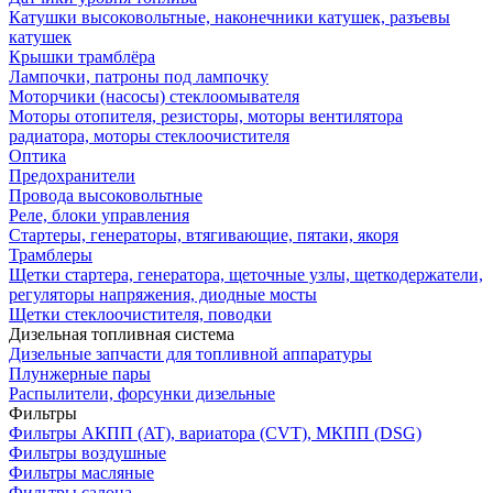
Катушки высоковольтные, наконечники катушек, разъевы
катушек
Крышки трамблёра
Лампочки, патроны под лампочку
Моторчики (насосы) стеклоомывателя
Моторы отопителя, резисторы, моторы вентилятора
радиатора, моторы стеклоочистителя
Оптика
Предохранители
Провода высоковольтные
Реле, блоки управления
Стартеры, генераторы, втягивающие, пятаки, якоря
Трамблеры
Щетки стартера, генератора, щеточные узлы, щеткодержатели,
регуляторы напряжения, диодные мосты
Щетки стеклоочистителя, поводки
Дизельная топливная система
Дизельные запчасти для топливной аппаратуры
Плунжерные пары
Распылители, форсунки дизельные
Фильтры
Фильтры АКПП (AT), вариатора (CVT), МКПП (DSG)
Фильтры воздушные
Фильтры масляные
Фильтры салона