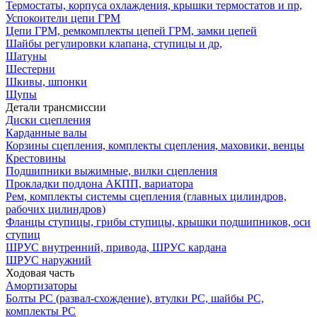
Термостаты, корпуса охлаждения, крышки термостатов и пр,
Успокоители цепи ГРМ
Цепи ГРМ, ремкомплекты цепей ГРМ, замки цепей
Шайбы регулировки клапана, ступицы и др,
Шатуны
Шестерни
Шкивы, шпонки
Щупы
Детали трансмиссии
Диски сцепления
Карданные валы
Корзины сцепления, комплекты сцепления, маховики, венцы
Крестовины
Подшипники выжимные, вилки сцепления
Прокладки поддона АКПП, вариатора
Рем, комплекты системы сцепления (главных цилиндров,
рабочих цилиндров)
Фланцы ступицы, грибы ступицы, крышки подшипников, оси
ступиц
ШРУС внутренний, привода, ШРУС кардана
ШРУС наружний
Ходовая часть
Амортизаторы
Болты РС (развал-схождение), втулки РС, шайбы РС,
комплекты РС