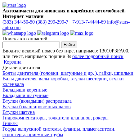
Автозапчасти для японских и корейских автомобилей.
Интернет-магазин
(383) 344-50-50
(383) 299-299-7
+7-913-7-4444-69
info@stars-
auto.com
Поиск автозапчастей
Вводите искомый номер без тире, например: 13010P3FA00,
или текст, например: поршни 3s
более подробный поиск
Корзина
Детали двигателя
Болты двигателя (головки, шатунные и др, ), гайки, шпильки
Валы двигателя, валы коробки, втулки шестерни, втулки
коленвала
Вкладыши коренные
Вкладыши шатунные
Втулки (вкладыши) распредвала
Втулки балансировочных валов
Втулки шатуна
Гидрокомпенсаторы, толкатели клапанов, рокеры
Гильзы
Гофры выпускной системы, фланцы, пламегасители,
стронгеры, приемные трубы