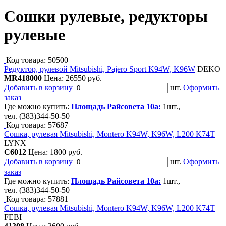
Сошки рулевые, редукторы
рулевые
Код товара: 50500
Редуктор, рулевой Mitsubishi, Pajero Sport K94W, K96W
DEKO
MR418000
Цена:
26550 руб.
Добавить в корзину
шт.
Оформить
заказ
Где можно купить:
Площадь Райсовета 10а:
1шт.,
тел. (383)344-50-50
Код товара: 57687
Сошка, рулевая Mitsubishi, Montero K94W, K96W, L200 K74T
LYNX
C6012
Цена:
1800 руб.
Добавить в корзину
шт.
Оформить
заказ
Где можно купить:
Площадь Райсовета 10а:
1шт.,
тел. (383)344-50-50
Код товара: 57881
Сошка, рулевая Mitsubishi, Montero K94W, K96W, L200 K74T
FEBI