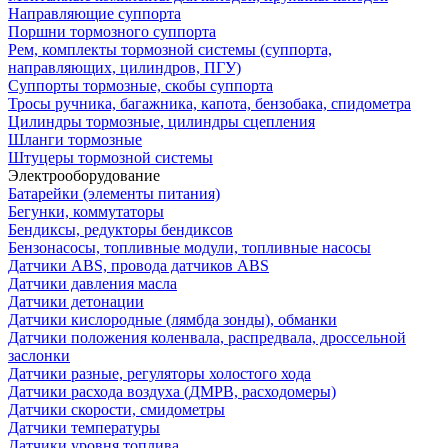
Направляющие суппорта
Поршни тормозного суппорта
Рем, комплекты тормозной системы (суппорта,
направляющих, цилиндров, ПГУ)
Суппорты тормозные, скобы суппорта
Тросы ручника, багажника, капота, бензобака, спидометра
Цилиндры тормозные, цилиндры сцепления
Шланги тормозные
Штуцеры тормозной системы
Электрооборудование
Батарейки (элементы питания)
Бегунки, коммутаторы
Бендиксы, редукторы бендиксов
Бензонасосы, топливные модули, топливные насосы
Датчики ABS, провода датчиков ABS
Датчики давления масла
Датчики детонации
Датчики кислородные (лямбда зонды), обманки
Датчики положения коленвала, распредвала, дроссельной
заслонки
Датчики разные, регуляторы холостого хода
Датчики расхода воздуха (ДМРВ, расходомеры)
Датчики скорости, смидометры
Датчики температуры
Датчики уровня топлива