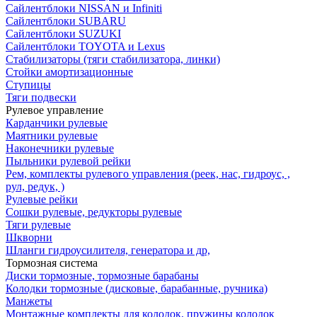
Сайлентблоки NISSAN и Infiniti
Сайлентблоки SUBARU
Сайлентблоки SUZUKI
Сайлентблоки TOYOTA и Lexus
Стабилизаторы (тяги стабилизатора, линки)
Стойки амортизационные
Ступицы
Тяги подвески
Рулевое управление
Карданчики рулевые
Маятники рулевые
Наконечники рулевые
Пыльники рулевой рейки
Рем, комплекты рулевого управления (реек, нас, гидроус, ,
рул, редук, )
Рулевые рейки
Сошки рулевые, редукторы рулевые
Тяги рулевые
Шкворни
Шланги гидроусилителя, генератора и др,
Тормозная система
Диски тормозные, тормозные барабаны
Колодки тормозные (дисковые, барабанные, ручника)
Манжеты
Монтажные комплекты для колодок, пружины колодок