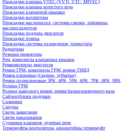
Прокладки клапана VTEC (VVTi, VTC, MIVEC)
Прокладки клапана холостого хода
Прокладки клапанной крышки
Прокладки коллектора
Прокладки маслонасоса, системы смазки, лобовины,
маслоохладителя
Прокладки поддона двигателя
Прокладки помпы
Прокладки системы охлаждения, термостата
Радиаторы
Резинки инжектора
Рем, комплекты клапанных крышек
Ремкомплекты двигателя
Ремни ГРМ, комплекты ГРМ, ремни ТНВД
Ремни клиновые (гладкие, зубчатые)
Ремни поликлиновые 3PK, 4PK, 5PK, 6PK, 7PK, 8PK, 9PK
Ролики ГРМ
Ролики навесного ремня, ремня балансировочного вала
Сайлентблоки подушки
Сальники
Сапуны
Свечи зажигания
Свечи накаливания
Сухарики клапанов, рулевых реек
Термомуфты вентилятора, кронштейны термомуфт