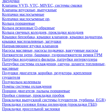
Звездочки
Клапаны VVTi, VTC, MIVEC, системы смазки
Клапаны впускные, выпускные
Колпачки маслосъемные
Колпачки маслосъемные ор,
Кольца поршневые
Кольца резиновые О-образные
Кольца свечных колодцев, прокладки колодцев
Крышки бензобака, крышки клапанов, крышки радиатора,
крышки маслозаливные, заглушки
Направляющие втулки клапанов
Насосы масляные, насосы подкачки, вакуумные насосы
Натяжители цепи, башмаки, гидронатяжители ремня ГРМ
Патрубки воздушного фильтра, патрубки интеркуллера
Патрубки системы охлаждения, сапуна, шланги топливные,
масляные
Подушки двигателя, коробки, редуктора, крепления
глушителя
Полукольца коленвала
Помпы системы охлаждения
Поршни двигателя, пальцы поршневые
Пробки сливные, прокладки пробок
Прокладки выпускной системы (глушителя, турбины, EGR)
Прокладки головки блока цилиндров (прокладки ГБЦ)
Прокладки дроссельной заслонки