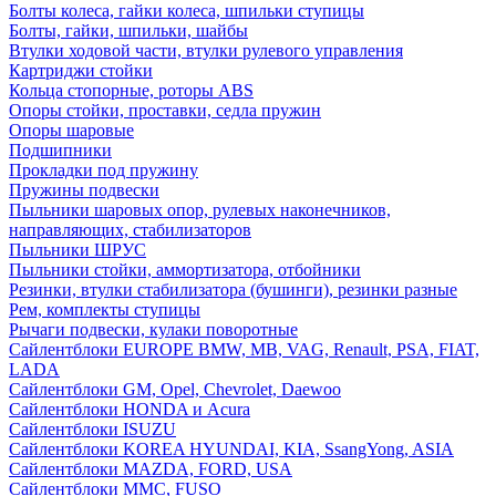
Болты колеса, гайки колеса, шпильки ступицы
Болты, гайки, шпильки, шайбы
Втулки ходовой части, втулки рулевого управления
Картриджи стойки
Кольца стопорные, роторы ABS
Опоры стойки, проставки, седла пружин
Опоры шаровые
Подшипники
Прокладки под пружину
Пружины подвески
Пыльники шаровых опор, рулевых наконечников,
направляющих, стабилизаторов
Пыльники ШРУС
Пыльники стойки, аммортизатора, отбойники
Резинки, втулки стабилизатора (бушинги), резинки разные
Рем, комплекты ступицы
Рычаги подвески, кулаки поворотные
Сайлентблоки EUROPE BMW, MB, VAG, Renault, PSA, FIAT,
LADA
Сайлентблоки GM, Opel, Chevrolet, Daewoo
Сайлентблоки HONDA и Acura
Сайлентблоки ISUZU
Сайлентблоки KOREA HYUNDAI, KIA, SsangYong, ASIA
Сайлентблоки MAZDA, FORD, USA
Сайлентблоки MMC, FUSO