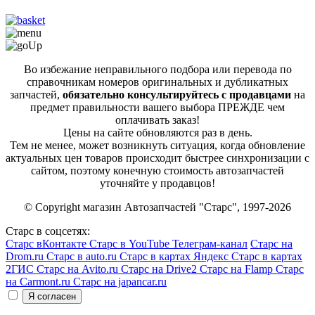
Во избежание неправильного подбора или перевода по
справочникам номеров оригинальных и дубликатных
запчастей,
обязательно консультируйтесь с продавцами
на
предмет правильности вашего выбора ПРЕЖДЕ чем
оплачивать заказ!
Цены на сайте обновляются раз в день.
Тем не менее, может возникнуть ситуация, когда обновление
актуальных цен товаров происходит быстрее синхронизации с
сайтом, поэтому конечную стоимость автозапчастей
уточняйте у продавцов!
© Copyright магазин Автозапчастей "Старс", 1997-2026
Старс в соцсетях:
Старс вКонтакте
Старс в YouTube
Телеграм-канал
Старс на
Drom.ru
Старс в auto.ru
Старс в картах Яндекс
Старс в картах
2ГИС
Старс на Avito.ru
Старс на Drive2
Старс на Flamp
Старс
на Carmont.ru
Старс на japancar.ru