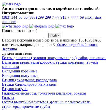
Автозапчасти для японских и корейских автомобилей.
Интернет-магазин
(383) 344-50-50
(383) 299-299-7
+7-913-7-4444-69
info@stars-
auto.com
Поиск автозапчастей
Вводите искомый номер без тире, например: 13010P3FA00,
или текст, например: поршни 3s
более подробный поиск
Корзина
Детали двигателя
Болты двигателя (головки, шатунные и др, ), гайки, шпильки
Валы двигателя, валы коробки, втулки шестерни, втулки
коленвала
Вкладыши коренные
Вкладыши шатунные
Втулки (вкладыши) распредвала
Втулки балансировочных валов
Втулки шатуна
Гидрокомпенсаторы, толкатели клапанов, рокеры
Гильзы
Гофры выпускной системы, фланцы, пламегасители,
стронгеры, приемные трубы