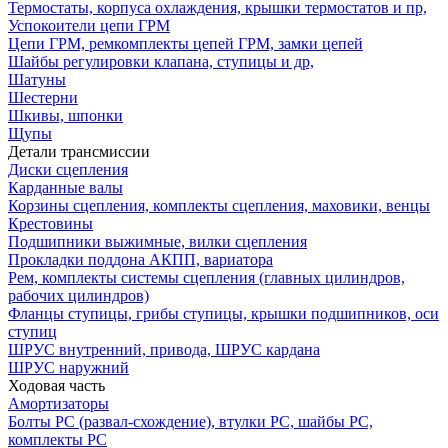
Термостаты, корпуса охлаждения, крышки термостатов и пр,
Успокоители цепи ГРМ
Цепи ГРМ, ремкомплекты цепей ГРМ, замки цепей
Шайбы регулировки клапана, ступицы и др,
Шатуны
Шестерни
Шкивы, шпонки
Щупы
Детали трансмиссии
Диски сцепления
Карданные валы
Корзины сцепления, комплекты сцепления, маховики, венцы
Крестовины
Подшипники выжимные, вилки сцепления
Прокладки поддона АКПП, вариатора
Рем, комплекты системы сцепления (главных цилиндров,
рабочих цилиндров)
Фланцы ступицы, грибы ступицы, крышки подшипников, оси
ступиц
ШРУС внутренний, привода, ШРУС кардана
ШРУС наружний
Ходовая часть
Амортизаторы
Болты РС (развал-схождение), втулки РС, шайбы РС,
комплекты РС