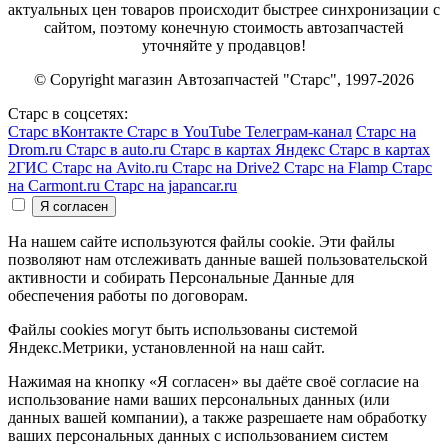
актуальных цен товаров происходит быстрее синхронизации с
сайтом, поэтому конечную стоимость автозапчастей
уточняйте у продавцов!
© Copyright магазин Автозапчастей "Старс", 1997-2026
Старс в соцсетях:
Старс вКонтакте
Старс в YouTube
Телеграм-канал
Старс на
Drom.ru
Старс в auto.ru
Старс в картах Яндекс
Старс в картах
2ГИС
Старс на Avito.ru
Старс на Drive2
Старс на Flamp
Старс
на Carmont.ru
Старс на japancar.ru
На нашем сайте используются файлы cookie. Эти файлы
позволяют нам отслеживать данные вашей пользовательской
активности и собирать Персональные Данные для
обеспечения работы по договорам.
Файлы cookies могут быть использованы системой
Яндекс.Метрики, установленной на наш сайт.
Нажимая на кнопку «Я согласен» вы даёте своё согласие на
использование нами ваших персональных данных (или
данных вашей компании), а также разрешаете нам обработку
ваших персональных данных с использованием систем