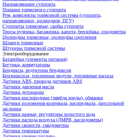
Направляющие суппорта
Поршни тормозного суппорта
Рем, комплекты тормозной системы (суппорта,
направляющих, цилиндров, ПГУ)
Суппорты тормозные, скобы суппорта
Тросы ручника, багажника, капота, бензобака, спидометра
Цилиндры тормозные, цилиндры сцепления
Шланги тормозные
Штуцеры тормозной системы
Электрооборудование
Батарейки (элементы питания)
Бегунки, коммутаторы
Бендиксы, редукторы бендиксов
Бензонасосы, топливные модули, топливные насосы
Датчики ABS, провода датчиков ABS
Датчики давления масла
Датчики детонации
Датчики кислородные (лямбда зонды), обманки
Датчики положения коленвала, распредвала, дроссельной
заслонки
Датчики разные, регуляторы холостого хода
Датчики расхода воздуха (ДМРВ, расходомеры)
Датчики скорости, смидометры
Датчики температуры
Датчики уровня топлива