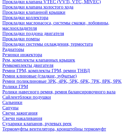
Прокладки клапана VTEC (VVTi, VTC, MIVEC)
Прокладки клапана холостого хода
Прокладки клапанной крышки
Прокладки коллектора
Прокладки маслонасоса, системы смазки, лобовины,
маслоохладителя
Прокладки поддона двигателя
Прокладки помпы
Прокладки системы охлаждения, термостата
Радиаторы
Резинки инжектора
Рем, комплекты клапанных крышек
Ремкомплекты двигателя
Ремни ГРМ, комплекты ГРМ, ремни ТНВД
Ремни клиновые (гладкие, зубчатые)
Ремни поликлиновые 3PK, 4PK, 5PK, 6PK, 7PK, 8PK, 9PK
Ролики ГРМ
Ролики навесного ремня, ремня балансировочного вала
Сайлентблоки подушки
Сальники
Сапуны
Свечи зажигания
Свечи накаливания
Сухарики клапанов, рулевых реек
Термомуфты вентилятора, кронштейны термомуфт