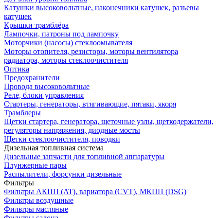
Катушки высоковольтные, наконечники катушек, разъевы
катушек
Крышки трамблёра
Лампочки, патроны под лампочку
Моторчики (насосы) стеклоомывателя
Моторы отопителя, резисторы, моторы вентилятора
радиатора, моторы стеклоочистителя
Оптика
Предохранители
Провода высоковольтные
Реле, блоки управления
Стартеры, генераторы, втягивающие, пятаки, якоря
Трамблеры
Щетки стартера, генератора, щеточные узлы, щеткодержатели,
регуляторы напряжения, диодные мосты
Щетки стеклоочистителя, поводки
Дизельная топливная система
Дизельные запчасти для топливной аппаратуры
Плунжерные пары
Распылители, форсунки дизельные
Фильтры
Фильтры АКПП (AT), вариатора (CVT), МКПП (DSG)
Фильтры воздушные
Фильтры масляные
Фильтры салона