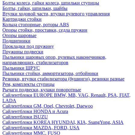
Болты колеса, гайки колеса, шпильки ступицы
Болты, гайки, шпильки, шайбы
Втулки ходовой части, втулки рулевого управления
Картриджи стойки
Кольца стопорные, роторы ABS
Опоры стойки, проставки, седла пружин
Опоры шаровые
Подшипники
Прокладки под пружину
Пружины подвески
Пыльники шаровых опор, рулевых наконечников,
направляющих, стабилизаторов
Пыльники ШРУС
Пыльники стойки, аммортизатора, отбойники
Резинки, втулки стабилизатора (бушинги), резинки разные
Рем, комплекты ступицы
Рычаги подвески, кулаки поворотные
Сайлентблоки EUROPE BMW, MB, VAG, Renault, PSA, FIAT,
LADA
Сайлентблоки GM, Opel, Chevrolet, Daewoo
Сайлентблоки HONDA и Acura
Сайлентблоки ISUZU
Сайлентблоки KOREA HYUNDAI, KIA, SsangYong, ASIA
Сайлентблоки MAZDA, FORD, USA
Сайлентблоки MMC, FUSO