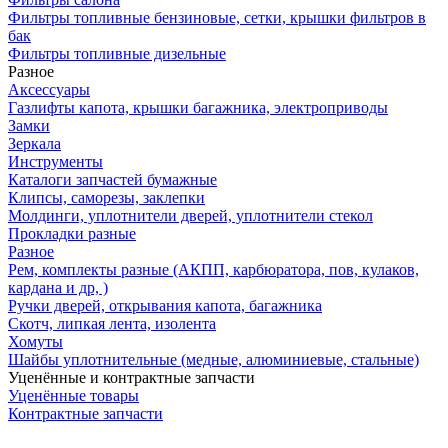
Фильтры топливные бензиновые, сетки, крышки фильтров в
бак
Фильтры топливные дизельные
Разное
Аксесcуары
Газлифты капота, крышки багажника, электроприводы
Замки
Зеркала
Инструменты
Каталоги запчастей бумажные
Клипсы, саморезы, заклепки
Молдинги, уплотнители дверей, уплотнители стекол
Прокладки разные
Разное
Рем, комплекты разные (АКПП, карбюратора, пов, кулаков,
кардана и др, )
Ручки дверей, открывания капота, багажника
Скотч, липкая лента, изолента
Хомуты
Шайбы уплотнительные (медные, алюминиевые, стальные)
Уценённые и контрактные запчасти
Уценённые товары
Контрактные запчасти