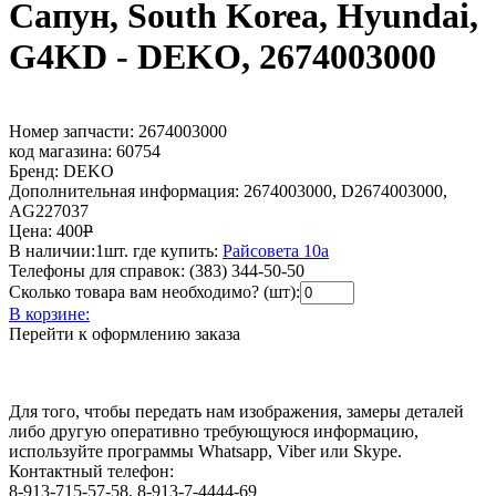
Сапун, South Korea, Hyundai,
G4KD - DEKO, 2674003000
Номер запчасти:
2674003000
код магазина:
60754
Бренд:
DEKO
Дополнительная информация:
2674003000, D2674003000,
AG227037
Цена:
400
Р
В наличии:
1шт.
где купить:
Райсовета 10а
Телефоны для справок:
(383) 344-50-50
Сколько товара вам необходимо? (шт):
В корзине:
Перейти к оформлению заказа
Для того, чтобы передать нам изображения, замеры деталей
либо другую оперативно требующуюся информацию,
используйте программы Whatsapp, Viber или Skype.
Контактный телефон:
8-913-715-57-58, 8-913-7-4444-69