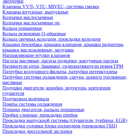
Звездочки
Клапаны VVTi, VTC, MIVEC, системы смазки
Клапаны впускные, выпускные
Колпачки маслосъемные
Колпачки маслосъемные ор,
Кольца поршневые
Кольца резиновые О-образные
Кольца свечных колодцев, прокладки колодцев
Крышки бензобака, крышки клапанов, крышки радиатора,
крышки маслозаливные, заглушки
Направляющие втулки клапанов
Насосы масляные, насосы подкачки, вакуумные насосы
Натяжители цепи, башмаки, гидронатяжители ремня ГРМ
Патрубки воздушного фильтра, патрубки интеркуллера
Патрубки системы охлаждения, сапуна, шланги топливные,
масляные
Подушки двигателя, коробки, редуктора, крепления
глушителя
Полукольца коленвала
Помпы системы охлаждения
Поршни двигателя, пальцы поршневые
Пробки сливные, прокладки пробок
Прокладки выпускной системы (глушителя, турбины, EGR)
Прокладки головки блока цилиндров (прокладки ГБЦ)
Прокладки дроссельной заслонки