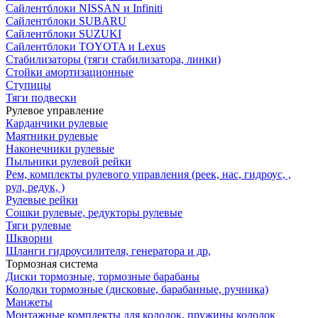
Сайлентблоки NISSAN и Infiniti
Сайлентблоки SUBARU
Сайлентблоки SUZUKI
Сайлентблоки TOYOTA и Lexus
Стабилизаторы (тяги стабилизатора, линки)
Стойки амортизационные
Ступицы
Тяги подвески
Рулевое управление
Карданчики рулевые
Маятники рулевые
Наконечники рулевые
Пыльники рулевой рейки
Рем, комплекты рулевого управления (реек, нас, гидроус, ,
рул, редук, )
Рулевые рейки
Сошки рулевые, редукторы рулевые
Тяги рулевые
Шкворни
Шланги гидроусилителя, генератора и др,
Тормозная система
Диски тормозные, тормозные барабаны
Колодки тормозные (дисковые, барабанные, ручника)
Манжеты
Монтажные комплекты для колодок, пружины колодок