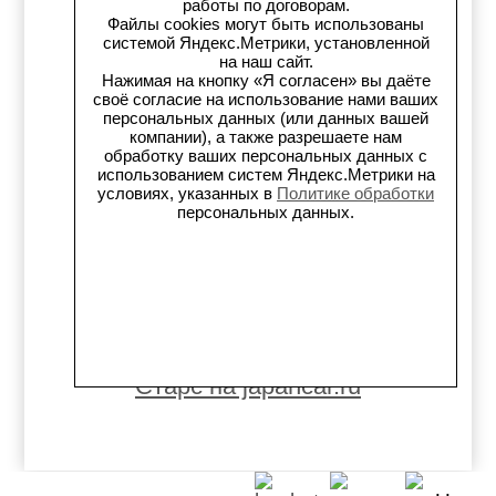
работы по договорам.
Файлы cookies могут быть использованы
Старс в auto.ru
системой Яндекс.Метрики, установленной
на наш сайт.
Нажимая на кнопку «Я согласен» вы даёте
Старс в картах Яндекс
своё согласие на использование нами ваших
персональных данных (или данных вашей
компании), а также разрешаете нам
Старс в картах 2ГИС
обработку ваших персональных данных с
использованием систем Яндекс.Метрики на
Старс на Avito.ru
условиях, указанных в
Политике обработки
персональных данных.
Старс на Drive2
Старс на Flamp
Старс на Carmont.ru
Старс на japancar.ru