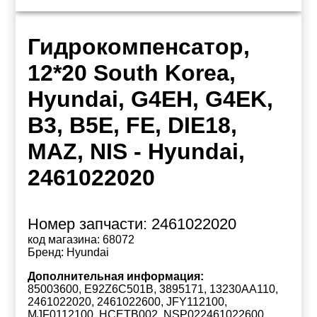
Гидрокомпенсатор,
12*20 South Korea,
Hyundai, G4EH, G4EK,
B3, B5E, FE, DIE18,
MAZ, NIS - Hyundai,
2461022020
Номер запчасти:
2461022020
код магазина:
68072
Бренд:
Hyundai
Дополнительная информация:
85003600, E92Z6C501B, 3895171, 13230AA110,
2461022020, 2461022600, JFY112100,
MJF0112100, HCETB002, NSP022461022600,