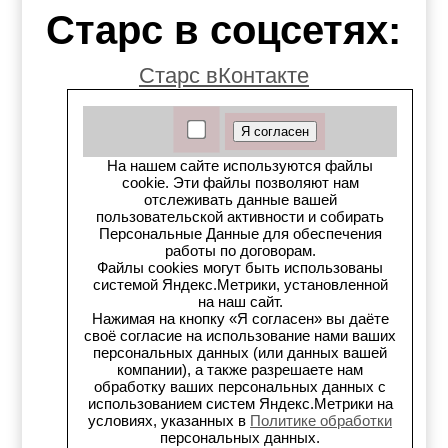
Старс в соцсетях:
Старс вКонтакте
Старс в YouTube
Телеграм-канал
На нашем сайте используются файлы
cookie. Эти файлы позволяют нам
отслеживать данные вашей
Старс на Drom.ru
пользовательской активности и собирать
Персональные Данные для обеспечения
Старс в auto.ru
работы по договорам.
Файлы cookies могут быть использованы
системой Яндекс.Метрики, установленной
Старс в картах Яндекс
на наш сайт.
Нажимая на кнопку «Я согласен» вы даёте
Старс в картах 2ГИС
своё согласие на использование нами ваших
персональных данных (или данных вашей
компании), а также разрешаете нам
Старс на Avito.ru
обработку ваших персональных данных с
использованием систем Яндекс.Метрики на
условиях, указанных в
Политике обработки
Старс на Drive2
персональных данных.