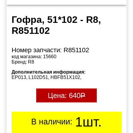
Гофра, 51*102 - R8,
R851102
Номер запчасти:
R851102
код магазина:
15660
Бренд:
R8
Дополнительная информация:
EP013, L102D51, HBFB51X102,
Цена:
640
Р
1шт.
В наличии: