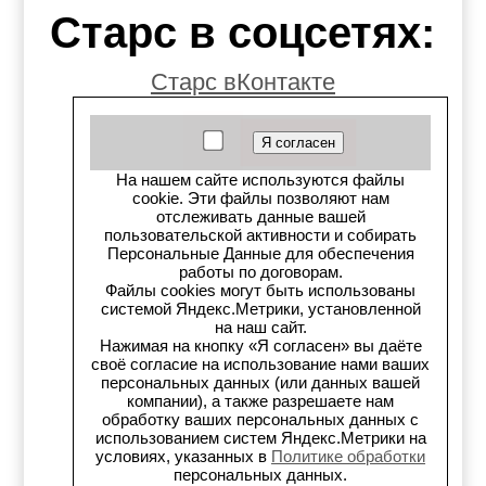
Старс в соцсетях:
Старс вКонтакте
Старс в YouTube
Телеграм-канал
На нашем сайте используются файлы
cookie. Эти файлы позволяют нам
отслеживать данные вашей
Старс на Drom.ru
пользовательской активности и собирать
Персональные Данные для обеспечения
Старс в auto.ru
работы по договорам.
Файлы cookies могут быть использованы
системой Яндекс.Метрики, установленной
Старс в картах Яндекс
на наш сайт.
Нажимая на кнопку «Я согласен» вы даёте
Старс в картах 2ГИС
своё согласие на использование нами ваших
персональных данных (или данных вашей
компании), а также разрешаете нам
Старс на Avito.ru
обработку ваших персональных данных с
использованием систем Яндекс.Метрики на
условиях, указанных в
Политике обработки
Старс на Drive2
персональных данных.