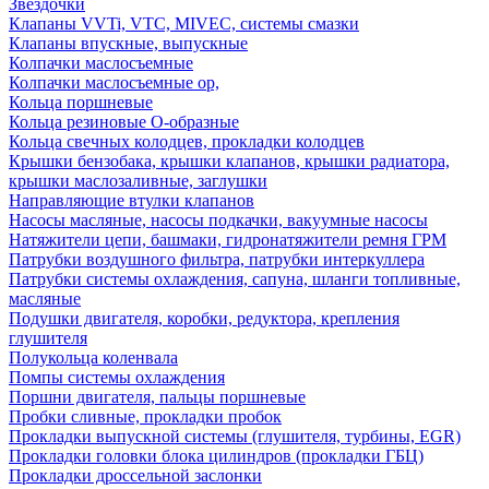
Звездочки
Клапаны VVTi, VTC, MIVEC, системы смазки
Клапаны впускные, выпускные
Колпачки маслосъемные
Колпачки маслосъемные ор,
Кольца поршневые
Кольца резиновые О-образные
Кольца свечных колодцев, прокладки колодцев
Крышки бензобака, крышки клапанов, крышки радиатора,
крышки маслозаливные, заглушки
Направляющие втулки клапанов
Насосы масляные, насосы подкачки, вакуумные насосы
Натяжители цепи, башмаки, гидронатяжители ремня ГРМ
Патрубки воздушного фильтра, патрубки интеркуллера
Патрубки системы охлаждения, сапуна, шланги топливные,
масляные
Подушки двигателя, коробки, редуктора, крепления
глушителя
Полукольца коленвала
Помпы системы охлаждения
Поршни двигателя, пальцы поршневые
Пробки сливные, прокладки пробок
Прокладки выпускной системы (глушителя, турбины, EGR)
Прокладки головки блока цилиндров (прокладки ГБЦ)
Прокладки дроссельной заслонки