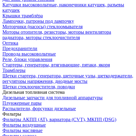
Катушки высоковольтные, наконечники катушек, разъевы
катушек
Крышки трамблёра
Лампочки, патроны под лампочку
Моторчики (насосы) стеклоомывателя
Моторы отопителя, резисторы, моторы вентилятора
радиатора, моторы стеклоочистителя
Оптика
Предохранители
Провода высоковольтные
Реле, блоки управления
Стартеры, генераторы, втягивающие, пятаки, якоря
Трамблеры
Щетки стартера, генератора, щеточные узлы, щеткодержатели,
регуляторы напряжения, диодные мосты
Щетки стеклоочистителя, поводки
Дизельная топливная система
Дизельные запчасти для топливной аппаратуры
Плунжерные пары
Распылители, форсунки дизельные
Фильтры
Фильтры АКПП (AT), вариатора (CVT), МКПП (DSG)
Фильтры воздушные
Фильтры масляные
Фильтры салона