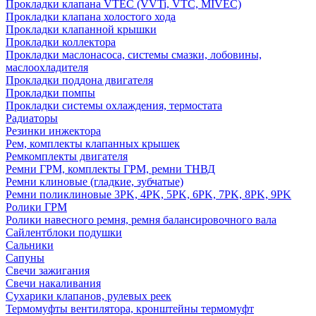
Прокладки клапана VTEC (VVTi, VTC, MIVEC)
Прокладки клапана холостого хода
Прокладки клапанной крышки
Прокладки коллектора
Прокладки маслонасоса, системы смазки, лобовины,
маслоохладителя
Прокладки поддона двигателя
Прокладки помпы
Прокладки системы охлаждения, термостата
Радиаторы
Резинки инжектора
Рем, комплекты клапанных крышек
Ремкомплекты двигателя
Ремни ГРМ, комплекты ГРМ, ремни ТНВД
Ремни клиновые (гладкие, зубчатые)
Ремни поликлиновые 3PK, 4PK, 5PK, 6PK, 7PK, 8PK, 9PK
Ролики ГРМ
Ролики навесного ремня, ремня балансировочного вала
Сайлентблоки подушки
Сальники
Сапуны
Свечи зажигания
Свечи накаливания
Сухарики клапанов, рулевых реек
Термомуфты вентилятора, кронштейны термомуфт