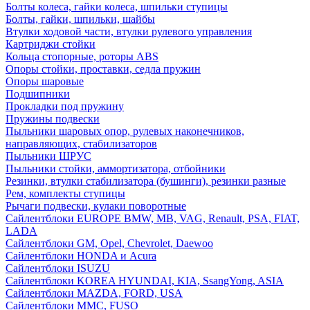
Болты колеса, гайки колеса, шпильки ступицы
Болты, гайки, шпильки, шайбы
Втулки ходовой части, втулки рулевого управления
Картриджи стойки
Кольца стопорные, роторы ABS
Опоры стойки, проставки, седла пружин
Опоры шаровые
Подшипники
Прокладки под пружину
Пружины подвески
Пыльники шаровых опор, рулевых наконечников,
направляющих, стабилизаторов
Пыльники ШРУС
Пыльники стойки, аммортизатора, отбойники
Резинки, втулки стабилизатора (бушинги), резинки разные
Рем, комплекты ступицы
Рычаги подвески, кулаки поворотные
Сайлентблоки EUROPE BMW, MB, VAG, Renault, PSA, FIAT,
LADA
Сайлентблоки GM, Opel, Chevrolet, Daewoo
Сайлентблоки HONDA и Acura
Сайлентблоки ISUZU
Сайлентблоки KOREA HYUNDAI, KIA, SsangYong, ASIA
Сайлентблоки MAZDA, FORD, USA
Сайлентблоки MMC, FUSO