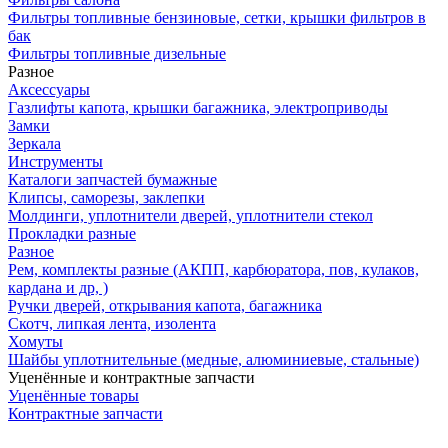
Фильтры топливные бензиновые, сетки, крышки фильтров в
бак
Фильтры топливные дизельные
Разное
Аксесcуары
Газлифты капота, крышки багажника, электроприводы
Замки
Зеркала
Инструменты
Каталоги запчастей бумажные
Клипсы, саморезы, заклепки
Молдинги, уплотнители дверей, уплотнители стекол
Прокладки разные
Разное
Рем, комплекты разные (АКПП, карбюратора, пов, кулаков,
кардана и др, )
Ручки дверей, открывания капота, багажника
Скотч, липкая лента, изолента
Хомуты
Шайбы уплотнительные (медные, алюминиевые, стальные)
Уценённые и контрактные запчасти
Уценённые товары
Контрактные запчасти