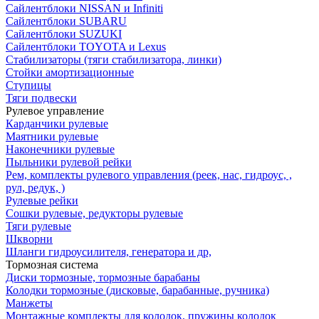
Сайлентблоки NISSAN и Infiniti
Сайлентблоки SUBARU
Сайлентблоки SUZUKI
Сайлентблоки TOYOTA и Lexus
Стабилизаторы (тяги стабилизатора, линки)
Стойки амортизационные
Ступицы
Тяги подвески
Рулевое управление
Карданчики рулевые
Маятники рулевые
Наконечники рулевые
Пыльники рулевой рейки
Рем, комплекты рулевого управления (реек, нас, гидроус, ,
рул, редук, )
Рулевые рейки
Сошки рулевые, редукторы рулевые
Тяги рулевые
Шкворни
Шланги гидроусилителя, генератора и др,
Тормозная система
Диски тормозные, тормозные барабаны
Колодки тормозные (дисковые, барабанные, ручника)
Манжеты
Монтажные комплекты для колодок, пружины колодок