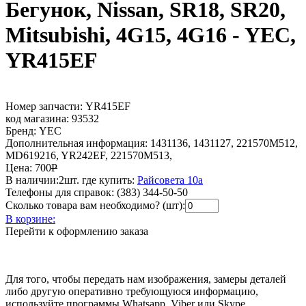
Бегунок, Nissan, SR18, SR20,
Mitsubishi, 4G15, 4G16 - YEC,
YR415EF
Номер запчасти:
YR415EF
код магазина:
93532
Бренд:
YEC
Дополнительная информация:
1431136, 1431127, 221570M512,
MD619216, YR242EF, 221570M513,
Цена:
700
Р
В наличии:
2шт.
где купить:
Райсовета 10а
Телефоны для справок:
(383) 344-50-50
Сколько товара вам необходимо? (шт):
В корзине:
Перейти к оформлению заказа
Для того, чтобы передать нам изображения, замеры деталей
либо другую оперативно требующуюся информацию,
используйте программы Whatsapp, Viber или Skype.