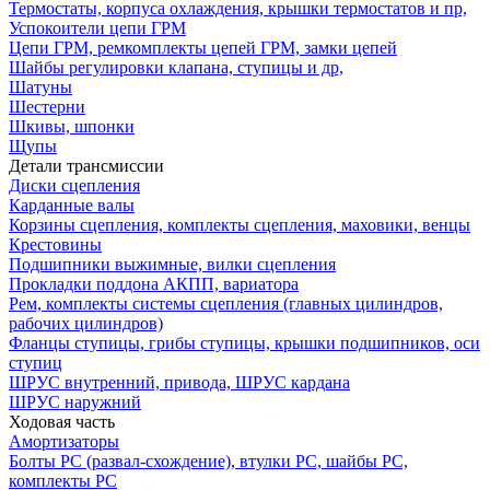
Термостаты, корпуса охлаждения, крышки термостатов и пр,
Успокоители цепи ГРМ
Цепи ГРМ, ремкомплекты цепей ГРМ, замки цепей
Шайбы регулировки клапана, ступицы и др,
Шатуны
Шестерни
Шкивы, шпонки
Щупы
Детали трансмиссии
Диски сцепления
Карданные валы
Корзины сцепления, комплекты сцепления, маховики, венцы
Крестовины
Подшипники выжимные, вилки сцепления
Прокладки поддона АКПП, вариатора
Рем, комплекты системы сцепления (главных цилиндров,
рабочих цилиндров)
Фланцы ступицы, грибы ступицы, крышки подшипников, оси
ступиц
ШРУС внутренний, привода, ШРУС кардана
ШРУС наружний
Ходовая часть
Амортизаторы
Болты РС (развал-схождение), втулки РС, шайбы РС,
комплекты РС