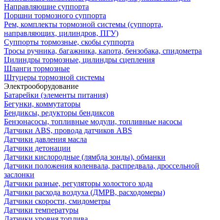
Направляющие суппорта
Поршни тормозного суппорта
Рем, комплекты тормозной системы (суппорта,
направляющих, цилиндров, ПГУ)
Суппорты тормозные, скобы суппорта
Тросы ручника, багажника, капота, бензобака, спидометра
Цилиндры тормозные, цилиндры сцепления
Шланги тормозные
Штуцеры тормозной системы
Электрооборудование
Батарейки (элементы питания)
Бегунки, коммутаторы
Бендиксы, редукторы бендиксов
Бензонасосы, топливные модули, топливные насосы
Датчики ABS, провода датчиков ABS
Датчики давления масла
Датчики детонации
Датчики кислородные (лямбда зонды), обманки
Датчики положения коленвала, распредвала, дроссельной
заслонки
Датчики разные, регуляторы холостого хода
Датчики расхода воздуха (ДМРВ, расходомеры)
Датчики скорости, смидометры
Датчики температуры
Датчики уровня топлива