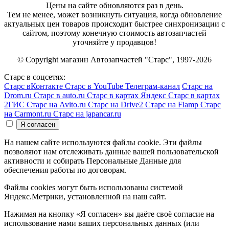
Цены на сайте обновляются раз в день.
Тем не менее, может возникнуть ситуация, когда обновление
актуальных цен товаров происходит быстрее синхронизации с
сайтом, поэтому конечную стоимость автозапчастей
уточняйте у продавцов!
© Copyright магазин Автозапчастей "Старс", 1997-2026
Старс в соцсетях:
Старс вКонтакте
Старс в YouTube
Телеграм-канал
Старс на
Drom.ru
Старс в auto.ru
Старс в картах Яндекс
Старс в картах
2ГИС
Старс на Avito.ru
Старс на Drive2
Старс на Flamp
Старс
на Carmont.ru
Старс на japancar.ru
На нашем сайте используются файлы cookie. Эти файлы
позволяют нам отслеживать данные вашей пользовательской
активности и собирать Персональные Данные для
обеспечения работы по договорам.
Файлы cookies могут быть использованы системой
Яндекс.Метрики, установленной на наш сайт.
Нажимая на кнопку «Я согласен» вы даёте своё согласие на
использование нами ваших персональных данных (или