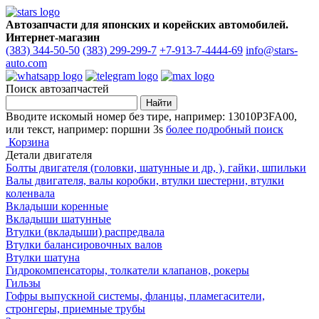
Автозапчасти для японских и корейских автомобилей.
Интернет-магазин
(383) 344-50-50
(383) 299-299-7
+7-913-7-4444-69
info@stars-
auto.com
Поиск автозапчастей
Вводите искомый номер без тире, например: 13010P3FA00,
или текст, например: поршни 3s
более подробный поиск
Корзина
Детали двигателя
Болты двигателя (головки, шатунные и др, ), гайки, шпильки
Валы двигателя, валы коробки, втулки шестерни, втулки
коленвала
Вкладыши коренные
Вкладыши шатунные
Втулки (вкладыши) распредвала
Втулки балансировочных валов
Втулки шатуна
Гидрокомпенсаторы, толкатели клапанов, рокеры
Гильзы
Гофры выпускной системы, фланцы, пламегасители,
стронгеры, приемные трубы