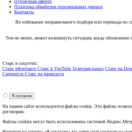
Публичная оферта
Политика обработки персональных данных
Контакты
Во избежание неправильного подбора или перевода по 
Тем не менее, может возникнуть ситуация, когда обновление
Старс в соцсетях:
Старс вКонтакте
Старс в YouTube
Телеграм-канал
Старс на Dro
Carmont.ru
Старс на japancar.ru
На нашем сайте используются файлы cookie. Эти файлы позвол
договорам.
Файлы cookies могут быть использованы системой Яндекс.Метр
Нажимая на кнопку «Я согласен» вы даёте своё согласие на и