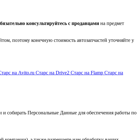
бязательно консультируйтесь с продавцами
на предмет
йтом, поэтому конечную стоимость автозапчастей уточняйте у
Старс на Avito.ru
Старс на Drive2
Старс на Flamp
Старс на
и и собирать Персональные Данные для обеспечения работы по
й компании), а также разрешаете нам обработку ваших