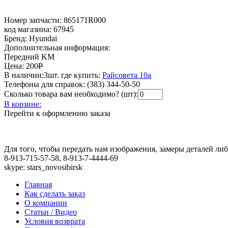
Номер запчасти:
865171R000
код магазина:
67945
Бренд:
Hyundai
Дополнительная информация:
Передний KM
Цена:
200
Р
В наличии:
3шт.
где купить:
Райсовета 10а
Телефоны для справок:
(383) 344-50-50
Сколько товара вам необходимо? (шт):
В корзине:
Перейти к оформлению заказа
Для того, чтобы передать нам изображения, замеры деталей л
8-913-715-57-58, 8-913-7-4444-69
skype: stars_novosibirsk
Главная
Как сделать заказ
О компании
Статьи / Видео
Условия возврата