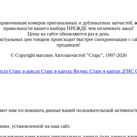
справочникам номеров оригинальных и дубликатных запчастей,
о
правильности вашего выбора ПРЕЖДЕ чем оплачивать заказ!
Цены на сайте обновляются раз в день.
 актуальных цен товаров происходит быстрее синхронизации с са
продавцов!
© Copyright магазин Автозапчастей "Старс", 1997-2026
m.ru
Старс в auto.ru
Старс в картах Яндекс
Старс в картах 2ГИС
яют нам отслеживать данные вашей пользовательской активност
ики, установленной на наш сайт.
спользование нами ваших персональных данных (или данных ваше