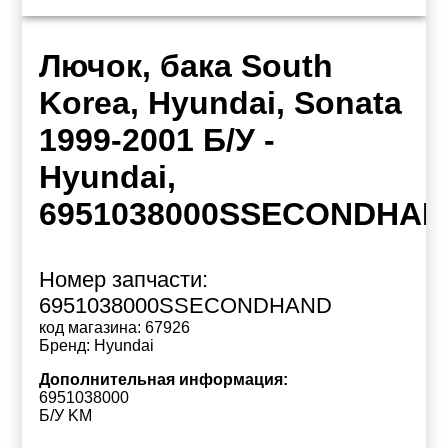
Лючок, бака South
Korea, Hyundai, Sonata
1999-2001 Б/У -
Hyundai,
6951038000SSECONDHAN
Номер запчасти:
6951038000SSECONDHAND
код магазина:
67926
Бренд:
Hyundai
Дополнительная информация:
6951038000
Б/У KM