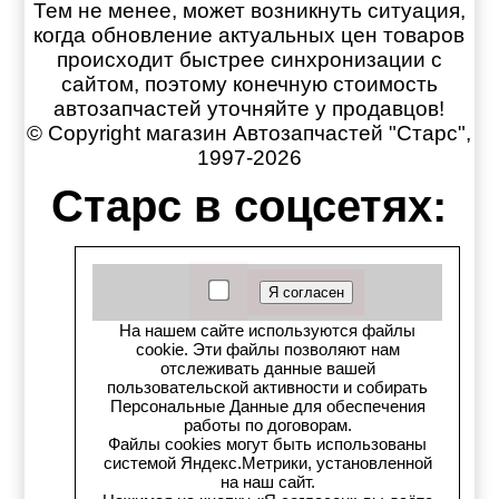
Тем не менее, может возникнуть ситуация,
когда обновление актуальных цен товаров
происходит быстрее синхронизации с
сайтом, поэтому конечную стоимость
автозапчастей уточняйте у продавцов!
© Copyright магазин Автозапчастей "Старс",
1997-2026
Старс в соцсетях:
Старс вКонтакте
Старс в YouTube
На нашем сайте используются файлы
cookie. Эти файлы позволяют нам
Телеграм-канал
отслеживать данные вашей
пользовательской активности и собирать
Старс на Drom.ru
Персональные Данные для обеспечения
работы по договорам.
Файлы cookies могут быть использованы
Старс в auto.ru
системой Яндекс.Метрики, установленной
на наш сайт.