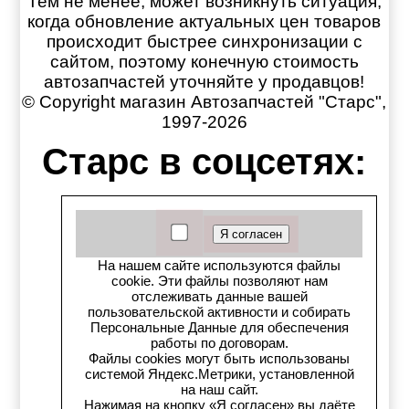
Тем не менее, может возникнуть ситуация,
когда обновление актуальных цен товаров
происходит быстрее синхронизации с
сайтом, поэтому конечную стоимость
автозапчастей уточняйте у продавцов!
© Copyright магазин Автозапчастей "Старс",
1997-2026
Старс в соцсетях:
Старс вКонтакте
Старс в YouTube
На нашем сайте используются файлы
Телеграм-канал
cookie. Эти файлы позволяют нам
отслеживать данные вашей
пользовательской активности и собирать
Старс на Drom.ru
Персональные Данные для обеспечения
работы по договорам.
Файлы cookies могут быть использованы
Старс в auto.ru
системой Яндекс.Метрики, установленной
на наш сайт.
Старс в картах Яндекс
Нажимая на кнопку «Я согласен» вы даёте