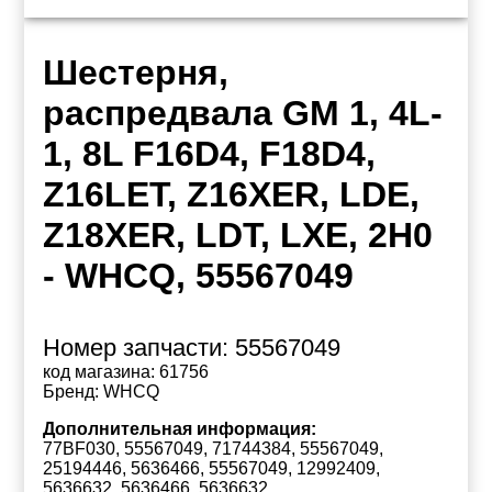
Шестерня,
распредвала GM 1, 4L-
1, 8L F16D4, F18D4,
Z16LET, Z16XER, LDE,
Z18XER, LDT, LXE, 2H0
- WHCQ, 55567049
Номер запчасти:
55567049
код магазина:
61756
Бренд:
WHCQ
Дополнительная информация:
77BF030, 55567049, 71744384, 55567049,
25194446, 5636466, 55567049, 12992409,
5636632, 5636466, 5636632,