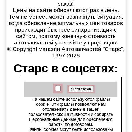
заказ!
Цены на сайте обновляются раз в день.
Тем не менее, может возникнуть ситуация,
когда обновление актуальных цен товаров
происходит быстрее синхронизации с
сайтом, поэтому конечную стоимость
автозапчастей уточняйте у продавцов!
© Copyright магазин Автозапчастей "Старс",
1997-2026
Старс в соцсетях:
Старс вКонтакте
Старс в YouTube
На нашем сайте используются файлы
cookie. Эти файлы позволяют нам
Телеграм-канал
отслеживать данные вашей
пользовательской активности и собирать
Персональные Данные для обеспечения
Старс на Drom.ru
работы по договорам.
Файлы cookies могут быть использованы